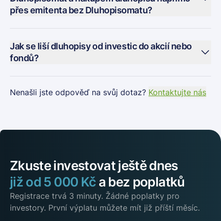
přes emitenta bez Dluhopisomatu?
Jak se liší dluhopisy od investic do akcií nebo
fondů?
Nenašli jste odpověď na svůj dotaz?
Kontaktujte nás
Zkuste investovat ještě dnes
již
od
5
000
Kč
a bez poplatků
Registrace trvá 3 minuty. Žádné poplatky pro
investory. První výplatu můžete mít již příští měsíc.