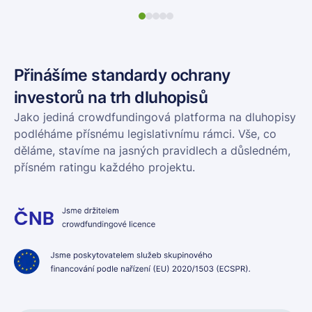
Sport
Nemo
„Tenis, padel, pickleball – to je naše vize pro
„V
Pardubice: všechno si zahrát na jednom místě“
do
Jan Čapoun
D
Přinášíme standardy ochrany
Spolumajitel a Hlavní trenér Port Pardubice
Za
investorů na trh dluhopisů
Jako jediná crowdfundingová platforma na dluhopisy
podléháme přísnému legislativnímu rámci. Vše, co
děláme, stavíme na jasných pravidlech a důsledném,
přísném ratingu každého projektu.