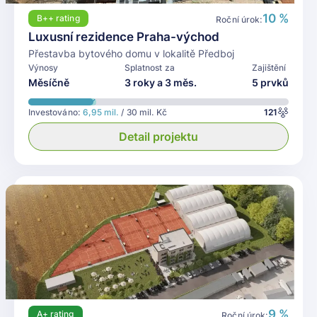
10 %
B++
rating
Roční úrok:
Luxusní rezidence Praha-východ
Přestavba bytového domu v lokalitě Předboj
Výnosy
Splatnost za
Zajištění
Měsíčně
3 roky a 3 měs.
5 prvků
Investováno:
6,95 mil.
/ 30 mil. Kč
121
Detail projektu
9 %
A+
rating
Roční úrok: