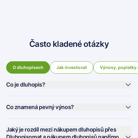
Často kladené otázky
O dluhopisech
Jak investovat
Výnosy, poplatky 
Co je dluhopis?
Co znamená pevný výnos?
Jaký je rozdíl mezi nákupem dluhopisů přes
Dluhopisomat a nákupem dluhopisů napřímo