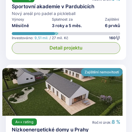
Sportovní akademie v Pardubicích
Nový areál pro padel a pickleball
Výnosy
Splatnost za
Zajištění
Měsíčně
3 roky a 5 měs.
6 prvků
Investováno:
9,51 mil.
/ 27 mil. Kč
160
Detail projektu
Zajištění nemovitostí
8 %
A++
rating
Roční úrok:
Nízkoenergetické domy u Prahy