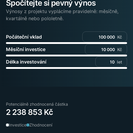
Spočítejte si pevný výnos
Výnosy z projektu vyplácíme pravidelně: měsíčně,
kvartálně nebo pololetně.
Počáteční vklad
Kč
Měsíční investice
Kč
Délka investování
let
Potenciálně zhodnocená částka
2 238 853 Kč
Investice
Zhodnocení