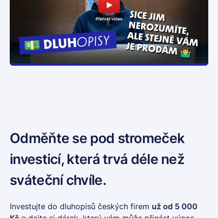
Odměňte se pod stromeček
investicí,
která trvá déle než
sváteční chvíle.
Investujte do dluhopisů českých firem
už od 5 000
Kč
a dejte si dárek, který vám může přinést výnos