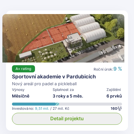
9 %
A+
rating
Roční úrok:
Sportovní akademie v Pardubicích
Nový areál pro padel a pickleball
Výnosy
Splatnost za
Zajištění
Měsíčně
3 roky a 5 měs.
6 prvků
Investováno:
9,51 mil.
/ 27 mil. Kč
160
Detail projektu