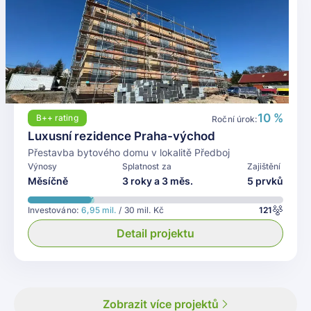
10 %
B++
rating
Roční úrok:
Luxusní rezidence Praha-východ
Přestavba bytového domu v lokalitě Předboj
Výnosy
Splatnost za
Zajištění
Měsíčně
3 roky a 3 měs.
5 prvků
Investováno:
6,95 mil.
/ 30 mil. Kč
121
Detail projektu
Zobrazit více projektů