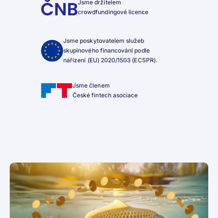
Jsme držitelem
crowdfundingové licence
Jsme poskytovatelem služeb
skupinového financování podle
nařízení (EU) 2020/1503 (ECSPR).
Jsme členem
České fintech asociace