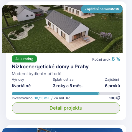
Zajištění nemovitostí
8 %
A++
rating
Roční úrok:
Nízkoenergetické domy u Prahy
Moderní bydlení v přírodě
Výnosy
Splatnost za
Zajištění
Kvartálně
3 roky a 5 měs.
6 prvků
Investováno:
18,53 mil.
/ 24 mil. Kč
190
Detail projektu