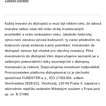
Zásady cookies
Každý investor do dluhopisů si musí být vědom toho, že taková
investice sebou nese též riziko ztráty investovaných
prostředků a riziko nedosažení zisku. Jakýkoliv historický
výnos není zárukou výnosů budoucích, ty závisí především na
budoucím vývoji emitenta a jeho podnikání. Investování do
dluhopisů nemusí být vhodné pro všechny investory. Před
investováním do dluhopisů Vám doporučujeme seznámit se s
veškerými potenciálními riziky souvisejícími s dluhopisy.
Investování je rizikové. Doporučujeme investovat zodpovědně.
Provozovatelem platformy dluhopisomat.cz je obchodní
společnost FUNDSTER a.s., IČO 17355354, sídlem
Vinohradská 2828/151, Vinohrady, 130 00 Praha 3, zapsána v
obchodním rejstříku vedeném Městským soudem v Praze pod
sp. zn. B 27480.