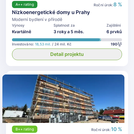
8 %
A++
rating
Roční úrok:
Nízkoenergetické domy u Prahy
Moderní bydlení v přírodě
Výnosy
Splatnost za
Zajištění
Kvartálně
3 roky a 5 měs.
6 prvků
Investováno:
18,53 mil.
/ 24 mil. Kč
190
Detail projektu
10 %
B++
rating
Roční úrok: