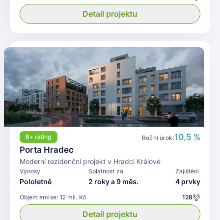
Detail projektu
10,5 %
B+
rating
Roční úrok:
Porta Hradec
Moderní rezidenční projekt v Hradci Králové
Výnosy
Splatnost za
Zajištění
Pololetně
2 roky a 9 měs.
4 prvky
Objem emise:
12 mil. Kč
128
Detail projektu