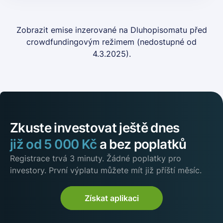
Zobrazit
emise inzerované na Dluhopisomatu před
crowdfundingovým režimem
(nedostupné od
4.3.2025).
Zkuste investovat ještě dnes
již
od
5
000
Kč
a bez poplatků
Registrace trvá 3 minuty. Žádné poplatky pro
investory. První výplatu můžete mít již příští měsíc.
Získat aplikaci