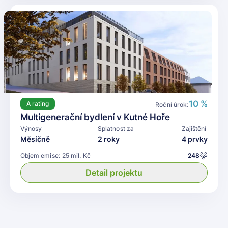
10 %
A
rating
Roční úrok:
Multigenerační bydlení v Kutné Hoře
Výnosy
Splatnost za
Zajištění
Měsíčně
2 roky
4 prvky
Objem emise:
25 mil. Kč
248
Detail projektu