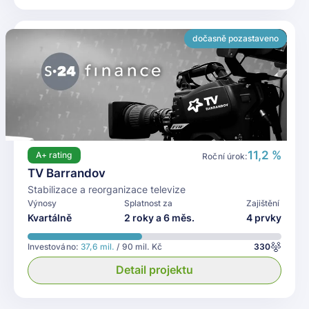
dočasně pozastaveno
11,2 %
A+
rating
Roční úrok:
TV Barrandov
Stabilizace a reorganizace televize
Výnosy
Splatnost za
Zajištění
Kvartálně
2 roky a 6 měs.
4 prvky
Investováno:
37,6 mil.
/ 90 mil. Kč
330
Detail projektu