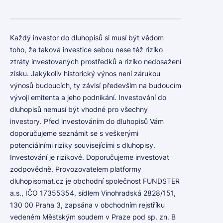
Každý investor do dluhopisů si musí být vědom
toho, že taková investice sebou nese též riziko
ztráty investovaných prostředků a riziko nedosažení
zisku. Jakýkoliv historický výnos není zárukou
výnosů budoucích, ty závisí především na budoucím
vývoji emitenta a jeho podnikání. Investování do
dluhopisů nemusí být vhodné pro všechny
investory. Před investováním do dluhopisů Vám
doporučujeme seznámit se s veškerými
potenciálními riziky souvisejícími s dluhopisy.
Investování je rizikové. Doporučujeme investovat
zodpovědně. Provozovatelem platformy
dluhopisomat.cz je obchodní společnost FUNDSTER
a.s., IČO 17355354, sídlem Vinohradská 2828/151,
130 00 Praha 3, zapsána v obchodním rejstříku
vedeném Městským soudem v Praze pod sp. zn. B