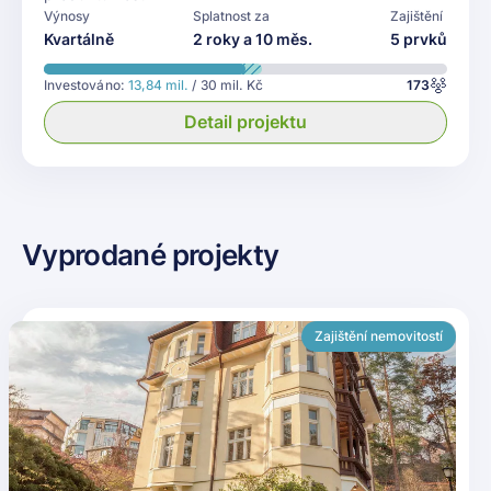
Výnosy
Splatnost za
Zajištění
Kvartálně
2 roky a 10 měs.
5 prvků
Investováno:
13,84 mil.
/ 30 mil. Kč
173
Detail projektu
Vyprodané projekty
Zajištění nemovitostí