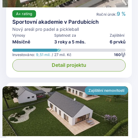
9 %
A+
rating
Roční úrok:
Sportovní akademie v Pardubicích
Nový areál pro padel a pickleball
Výnosy
Splatnost za
Zajištění
Měsíčně
3 roky a 5 měs.
6 prvků
Investováno:
9,51 mil.
/ 27 mil. Kč
160
Detail projektu
Zajištění nemovitostí