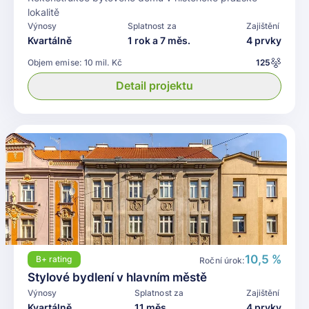
lokalitě
Výnosy
Splatnost za
Zajištění
Kvartálně
1 rok a 7 měs.
4 prvky
Objem emise:
10 mil. Kč
125
Detail projektu
10,5 %
B+
rating
Roční úrok:
Stylové bydlení v hlavním městě
Výnosy
Splatnost za
Zajištění
Kvartálně
11 měs.
4 prvky