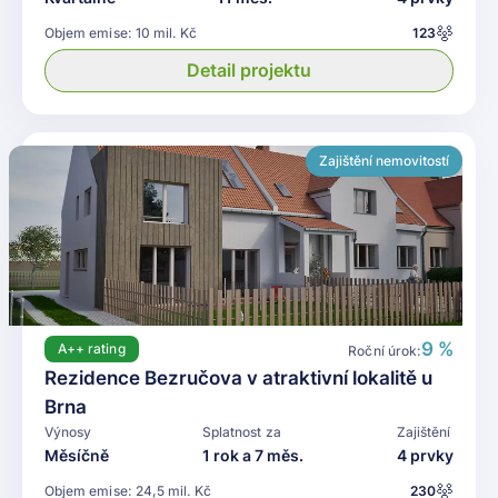
Objem emise:
10 mil. Kč
123
Detail projektu
Zajištění nemovitostí
9 %
A++
rating
Roční úrok:
Rezidence Bezručova v atraktivní lokalitě u
Brna
Výnosy
Splatnost za
Zajištění
Měsíčně
1 rok a 7 měs.
4 prvky
Objem emise:
24,5 mil. Kč
230