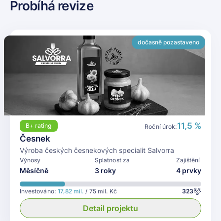
Probíhá revize
dočasně pozastaveno
11,5 %
B+
rating
Roční úrok:
Česnek
Výroba českých česnekových specialit Salvorra
Výnosy
Splatnost za
Zajištění
Měsíčně
3 roky
4 prvky
Investováno:
17,82 mil.
/ 75 mil. Kč
323
Detail projektu