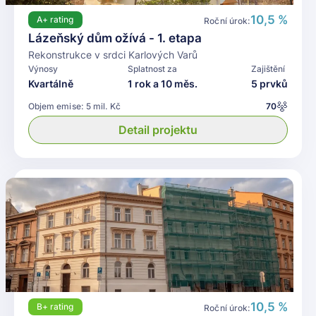
10,5 %
A+
rating
Roční úrok:
Lázeňský dům ožívá - 1. etapa
Rekonstrukce v srdci Karlových Varů
Výnosy
Splatnost za
Zajištění
Kvartálně
1 rok a 10 měs.
5 prvků
Objem emise:
5 mil. Kč
70
Detail projektu
10,5 %
B+
rating
Roční úrok: