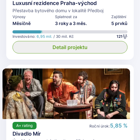
Luxusní rezidence Praha-východ
Přestavba bytového domu v lokalitě Předboj
Výnosy
Splatnost za
Zajištění
Měsíčně
3 roky a 3 měs.
5 prvků
Investováno:
6,95 mil.
/ 30 mil. Kč
121
Detail projektu
5,85 %
A+
rating
Roční úrok:
Divadlo Mír