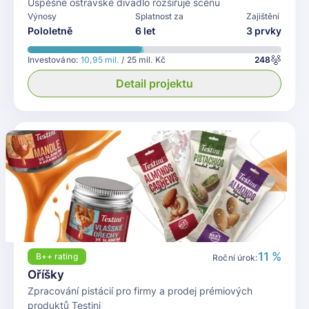
Úspěšné ostravské divadlo rozšiřuje scénu
Výnosy
Splatnost za
Zajištění
Pololetně
6 let
3 prvky
Investováno:
10,95 mil.
/ 25 mil. Kč
248
Detail projektu
11 %
B++
rating
Roční úrok:
Oříšky
Zpracování pistácií pro firmy a prodej prémiových
produktů Testini