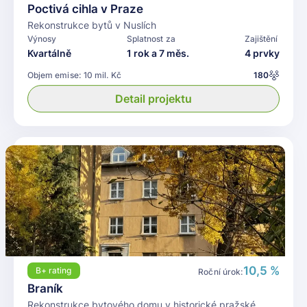
Poctivá cihla v Praze
Rekonstrukce bytů v Nuslích
Výnosy
Splatnost za
Zajištění
Kvartálně
1 rok a 7 měs.
4 prvky
Objem emise:
10 mil. Kč
180
Detail projektu
10,5 %
B+
rating
Roční úrok:
Braník
Rekonstrukce bytového domu v historické pražské