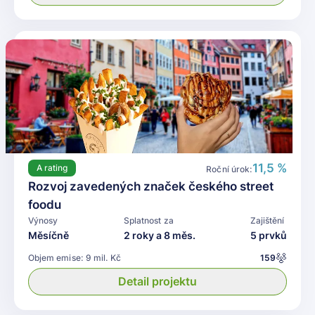
11,5 %
A
rating
Roční úrok:
Rozvoj zavedených značek českého street
foodu
Výnosy
Splatnost za
Zajištění
Měsíčně
2 roky a 8 měs.
5 prvků
Objem emise:
9 mil. Kč
159
Detail projektu