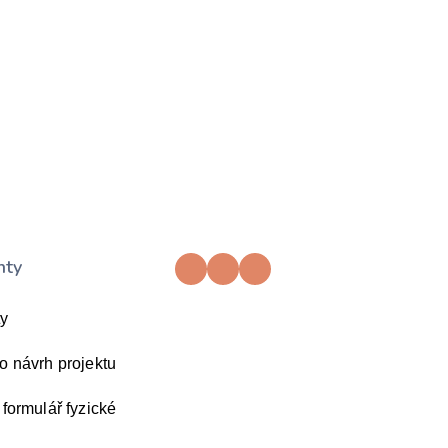
nty
ty
o návrh projektu
 formulář fyzické