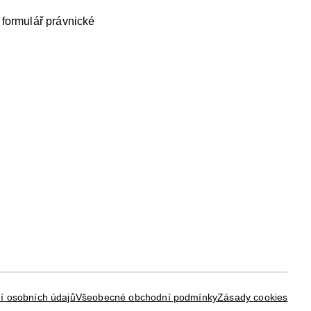
 formulář právnické
í osobních údajů
Všeobecné obchodní podmínky
Zásady cookies