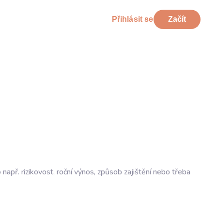
Přihlásit se
Začít
o např. rizikovost, roční výnos, způsob zajištění nebo třeba