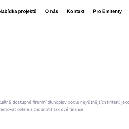
Nabídka projektů
O nás
Kontakt
Pro Emitenty
tuálně dostupné
firemní dluhopisy
podle nejrůznějších kritérií, jak
stovat online a zhodnotit tak své finance.