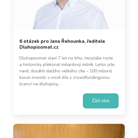
6 otázek pro Jana Řehounka, ředitele
Dluhopisomat.cz
Dluhopisomat slaví 7 let na trhu, neustále roste
a historicky překonal miliardový milník. Letos jste
navíc dosáhli dalšího velkého cíle – 100 milionů
korun investic v nové éře s crowdfundingovou
licencí na dluhopisy...
Číst více