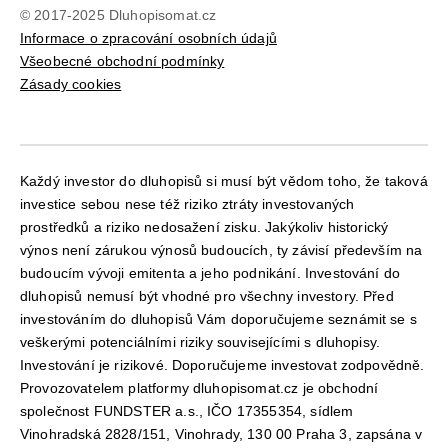
© 2017-2025 Dluhopisomat.cz
Informace o zpracování osobních údajů
Všeobecné obchodní podmínky
Zásady cookies
Každý investor do dluhopisů si musí být vědom toho, že taková
investice sebou nese též riziko ztráty investovaných
prostředků a riziko nedosažení zisku. Jakýkoliv historický
výnos není zárukou výnosů budoucích, ty závisí především na
budoucím vývoji emitenta a jeho podnikání. Investování do
dluhopisů nemusí být vhodné pro všechny investory. Před
investováním do dluhopisů Vám doporučujeme seznámit se s
veškerými potenciálními riziky souvisejícími s dluhopisy.
Investování je rizikové. Doporučujeme investovat zodpovědně.
Provozovatelem platformy dluhopisomat.cz je obchodní
společnost FUNDSTER a.s., IČO 17355354, sídlem
Vinohradská 2828/151, Vinohrady, 130 00 Praha 3, zapsána v