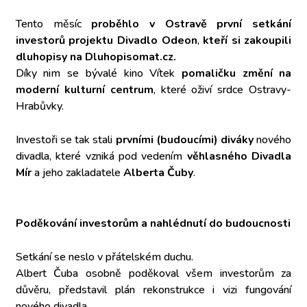
Tento měsíc
proběhlo v Ostravě
první setkání
investorů projektu Divadlo Odeon
,
kteří si zakoupili
dluhopisy
na Dluhopisomat.cz.
Díky nim se bývalé kino Vítek
pomaličku změní na
moderní kulturní centrum
, které oživí srdce Ostravy-
Hrabůvky.
Investoři se tak stali
prvními (budoucími) diváky
nového
divadla, které vzniká pod vedením
věhlasného Divadla
Mír
a jeho zakladatele
Alberta Čuby
.
Poděkování investorům a nahlédnutí do budoucnosti
Setkání se neslo v přátelském duchu.
Albert Čuba osobně poděkoval všem investorům za
důvěru, představil plán rekonstrukce i vizi fungování
nového divadla.