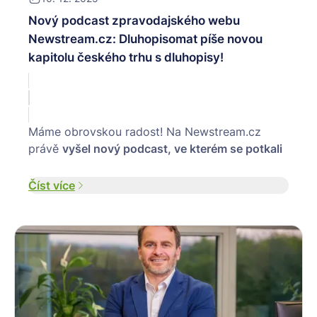
Nový podcast zpravodajského webu
Newstream.cz: Dluhopisomat píše novou
kapitolu českého trhu s dluhopisy!
Máme obrovskou radost! Na Newstream.cz
právě
vyšel nový podcast, ve kterém se potkali
dva lídři, kteří formují moderní investování do
dluhopisů v Česku, a to Petr Cimala
, CEO
Číst více
finanční skupiny CFG, a
Jan Řehounek
,
ředitel
naší investiční licencované platformy
na
dluhopisy Dluhopisomat.cz.
V inspirativním rozhovoru otevřeně mluví o tom,
jak se Dluhopisomat proměnil z inzertního
portálu
v první a
jedinou licencovanou
crowdfundingovou platformu na dluhopisy v ČR