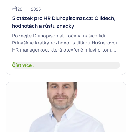
28. 11. 2025
5 otázek pro HR Dluhopisomat.cz: O lidech,
hodnotách a růstu značky
Poznejte Dluhopisomat i očima našich lidí.
Přinášíme krátký rozhovor s Jitkou Hušnerovou,
HR managerkou, která otevřeně mluví o tom,
jaké hodnoty nás definují, jak rosteme, a proč je
práce u nás skvělou příležitostí pro ty, kteří
Číst více
chtějí dělat smysluplnou práci v moderním
finančním světě.