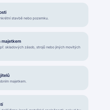
osti
onkrétní stavbě nebo pozemku.
m majetkem
ř. skladových zásob, strojů nebo jiných movitých
itelů
sobním majetkem.
tí