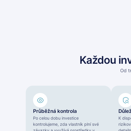
Každou inv
Od t
Průběžná kontrola
Důle
Po celou dobu investice
K disp
kontrolujeme, zda vlastník plní své
riziko
závazky a využívá prostředky v
detail