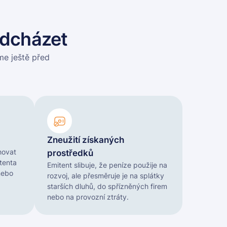
edcházet
e ještě před
Zneužití získaných
hovat
prostředků
tenta
Emitent slibuje, že peníze použije na
nebo
rozvoj, ale přesměruje je na splátky
starších dluhů, do spřízněných firem
nebo na provozní ztráty.