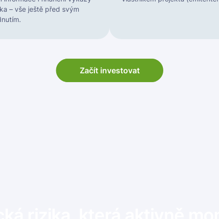
íka – vše ještě před svým
nutím.
Začít investovat
ká rizika, která aktivně mo