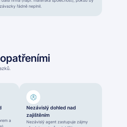
i další firma (např. mateřská společnost), pokud by
 závazky řádně neplnil.
 opatřeními
azků.
d
Nezávislý dohled nad
zajištěním
orem a
Nezávislý agent zastupuje zájmy
m).