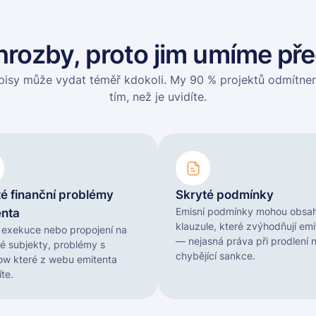
rozby, proto jim umíme př
pisy může vydat téměř kdokoli. My 90 % projektů odmítnem
tím, než je uvidíte.
é finanční problémy
Skryté podmínky
Emisní podmínky mohou obsa
enta
klauzule, které zvýhodňují emi
 exekuce nebo propojení na
— nejasná práva při prodlení 
vé subjekty, problémy s
chybějící sankce.
ow které z webu emitenta
íte.