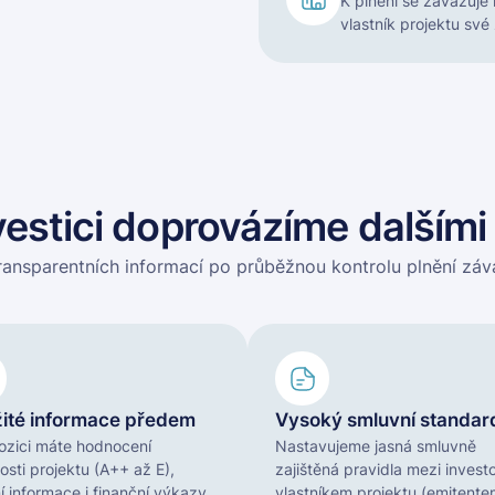
K plnění se zavazuje 
vlastník projektu své
estici doprovázíme dalšími
ransparentních informací po průběžnou kontrolu plnění záv
žité informace předem
Vysoký smluvní standar
ozici máte hodnocení
Nastavujeme jasná smluvně
vosti projektu (A++ až E),
zajištěná pravidla mezi invest
ní informace i finanční výkazy
vlastníkem projektu (emitente