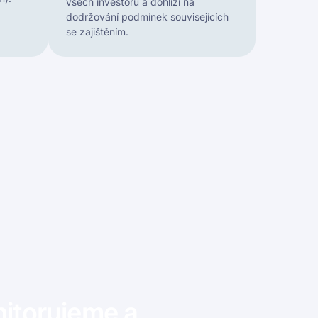
všech investorů a dohlíží na
dodržování podmínek souvisejících
se zajištěním.
nitorujeme a