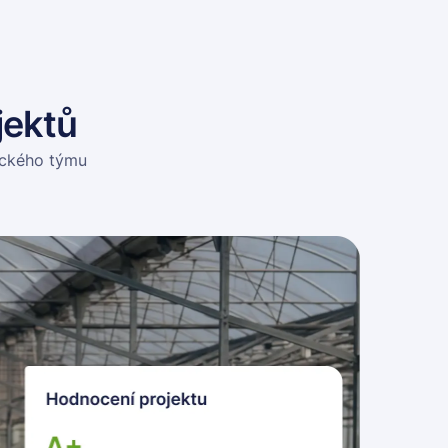
jektů
ického týmu