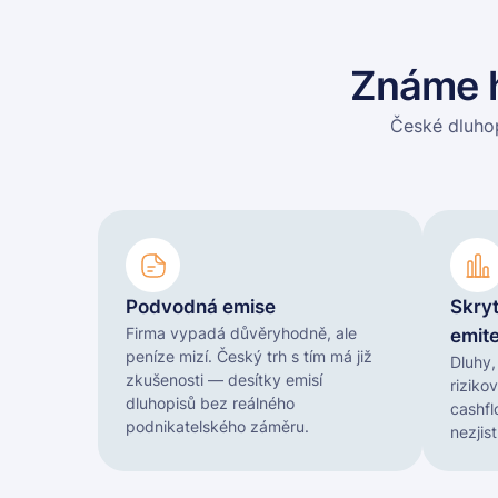
Známe h
České dluho
Podvodná emise
Skryt
Firma vypadá důvěryhodně, ale
emit
peníze mizí. Český trh s tím má již
Dluhy,
zkušenosti — desítky emisí
riziko
dluhopisů bez reálného
cashfl
podnikatelského záměru.
nezjist