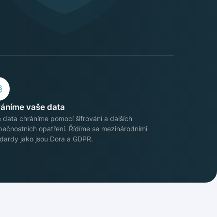
áníme vaše data
 data chráníme pomocí šifrování a dalších
ečnostních opatření. Řídíme se mezinárodními
dardy jako jsou Dora a GDPR.