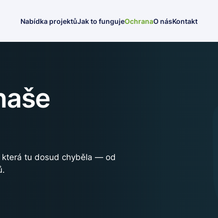
Nabídka projektů
Jak to funguje
Ochrana
O nás
Kontakt
naše
, která tu dosud chyběla — od
ů.