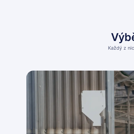
Výb
Každý z ni