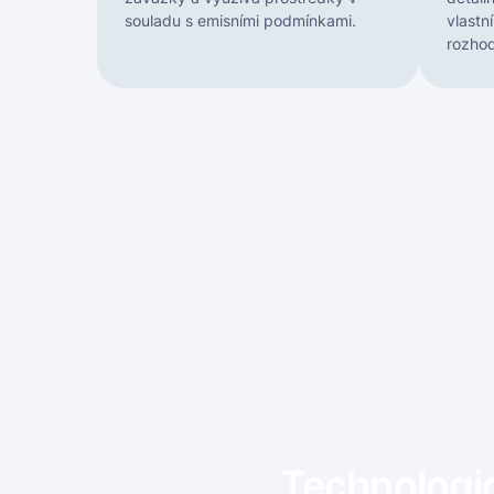
souladu s emisními podmínkami.
vlastn
rozhod
Technologic