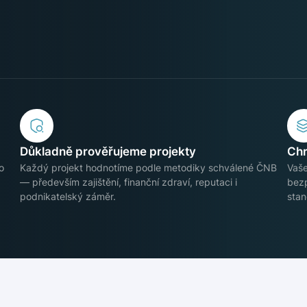
Důkladně prověřujeme projekty
Chr
o
Každý projekt hodnotíme podle metodiky schválené ČNB
Vaše
— především zajištění, finanční zdraví, reputaci i
bezp
podnikatelský záměr.
stan