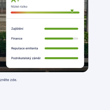
ezněte
zde
.