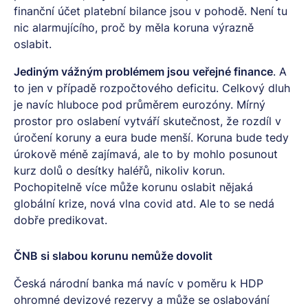
finanční účet platební bilance jsou v pohodě. Není tu
nic alarmujícího, proč by měla koruna výrazně
oslabit.
Jediným vážným problémem jsou veřejné finance
. A
to jen v případě rozpočtového deficitu. Celkový dluh
je navíc hluboce pod průměrem eurozóny. Mírný
prostor pro oslabení vytváří skutečnost, že rozdíl v
úročení koruny a eura bude menší. Koruna bude tedy
úrokově méně zajímavá, ale to by mohlo posunout
kurz dolů o desítky haléřů, nikoliv korun.
Pochopitelně více může korunu oslabit nějaká
globální krize, nová vlna covid atd. Ale to se nedá
dobře predikovat.
ČNB si slabou korunu nemůže dovolit
Česká národní banka má navíc v poměru k HDP
ohromné devizové rezervy a může se oslabování