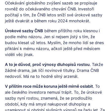
Očekávání globálního zvýšení sazeb se propisuje
rovněž do očekávaného chování ČNB. Investoři
počítají s tím, že ČNB letos sníží své úrokové sazby
ještě dvakrát a během roku 2024 mnohokrát.
Úrokové sazby ČNB
během příštího roku klesnou i
podle mého názoru. Jen si nejsem jistý s tím, že
budou klesat už letos. Myslím, že mnoho lidí se dnes
přiklání k mému názoru, ačkoli ještě před měsícem
viděli věc jinak.
A to je důvod, proč výnosy dluhopisů rostou
. Takže
žádné drama, jak líčí novinové titulky. Drama ČNB
nedovolí. Má na to hodně silný arzenál.
V příštím roce může koruna ještě mírně oslabit
. To
ale českého investora nemusí trápit. To, že úrokové
sazby nyní rostou, znamená, že se prodloužilo
období, kdy má smysl nakupovat dluhopisy a
uzamknout si období slušných výnosů na řadu let. Za