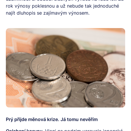
rok výnosy poklesnou a už nebude tak jednoduché
najít dluhopis se zajímavým výnosem.
Prý přijde měnová krize. Já tomu nevěřím