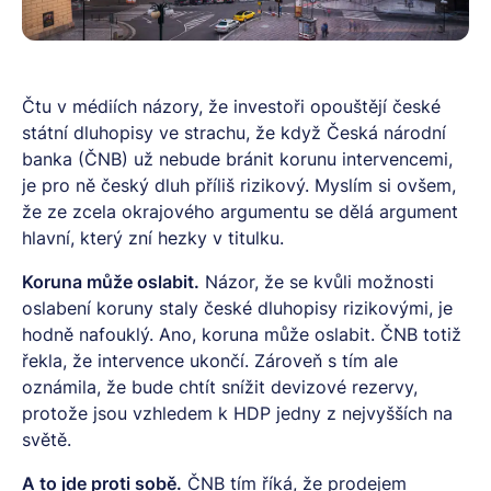
Čtu v médiích názory, že investoři opouštějí české
státní dluhopisy ve strachu, že když Česká národní
banka (ČNB) už nebude bránit korunu intervencemi,
je pro ně český dluh příliš rizikový. Myslím si ovšem,
že ze zcela okrajového argumentu se dělá argument
hlavní, který zní hezky v titulku.
Koruna může oslabit.
Názor, že se kvůli možnosti
oslabení koruny staly české dluhopisy rizikovými, je
hodně nafouklý. Ano, koruna může oslabit. ČNB totiž
řekla, že intervence ukončí. Zároveň s tím ale
oznámila, že bude chtít snížit devizové rezervy,
protože jsou vzhledem k HDP jedny z nejvyšších na
světě.
A to jde proti sobě.
ČNB tím říká, že prodejem