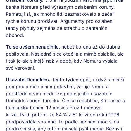
Oslabení koruny.
Vloni na podzim varovala japonská
banka Nomura před výrazným oslabením koruny.
Pamatuji si, jak mnoho lidí zazmatkovalo a začali
rychle korunu prodávat. Argumenty pro oslabení
tehdy plynuly zejména ze strachu o zahraniční
obchod.
To se ovšem nenaplnilo
, neboť koruna až do dubna
posilovala. Následně sice otočila a mírně oslabila, ale
i tak je ale silnější než v době, kdy Nomura vyslala
své varování.
Ukazatel Demokles.
Tento týden opět, i když s menší
pompou a mediálním pokrytím, varuje Nomura
prostřednictvím médií, že podle jejího ukazatele
Damokles bude Turecku, České republice, Srí Lance a
Rumunsku během 12 měsíců hrozit měnová
krize. Tvrdí přitom, že 64 % z 61 krizí od roku 1996
předpověděla správně. To podle mě není moc silná
predikční síla, aby o tom musela psát média. Běžný i