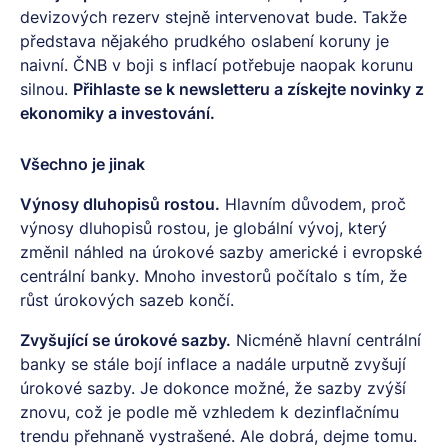
devizových rezerv stejně intervenovat bude. Takže
představa nějakého prudkého oslabení koruny je
naivní. ČNB v boji s inflací potřebuje naopak korunu
silnou.
Přihlaste se k
newsletteru
a získejte novinky z
ekonomiky a investování.
Všechno je jinak
Výnosy dluhopisů rostou.
Hlavním důvodem, proč
výnosy dluhopisů rostou, je globální vývoj, který
změnil náhled na úrokové sazby americké i evropské
centrální banky. Mnoho investorů počítalo s tím, že
růst úrokových sazeb končí.
Zvyšující se úrokové sazby.
Nicméně hlavní centrální
banky se stále bojí inflace a nadále urputně zvyšují
úrokové sazby. Je dokonce možné, že sazby zvýší
znovu, což je podle mě vzhledem k dezinflačnímu
trendu přehnaně vystrašené. Ale dobrá, dejme tomu.