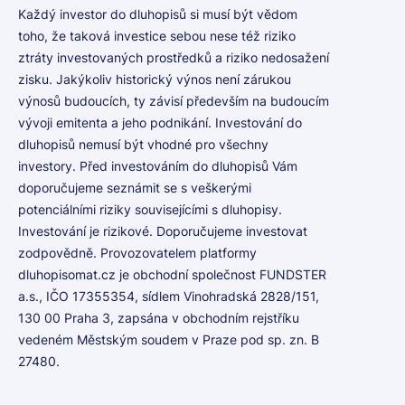
Každý investor do dluhopisů si musí být vědom
toho, že taková investice sebou nese též riziko
ztráty investovaných prostředků a riziko nedosažení
zisku. Jakýkoliv historický výnos není zárukou
výnosů budoucích, ty závisí především na budoucím
vývoji emitenta a jeho podnikání. Investování do
dluhopisů nemusí být vhodné pro všechny
investory. Před investováním do dluhopisů Vám
doporučujeme seznámit se s veškerými
potenciálními riziky souvisejícími s dluhopisy.
Investování je rizikové. Doporučujeme investovat
zodpovědně. Provozovatelem platformy
dluhopisomat.cz je obchodní společnost FUNDSTER
a.s., IČO 17355354, sídlem Vinohradská 2828/151,
130 00 Praha 3, zapsána v obchodním rejstříku
vedeném Městským soudem v Praze pod sp. zn. B
27480.