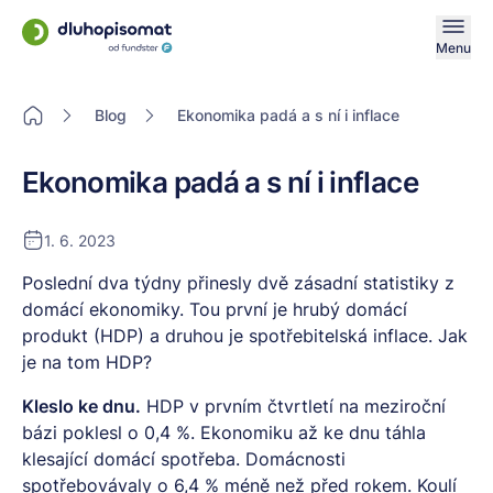
Menu
Blog
Ekonomika padá a s ní i inflace
Ekonomika padá a s ní i inflace
1. 6. 2023
Poslední dva týdny přinesly dvě zásadní statistiky z
domácí ekonomiky. Tou první je hrubý domácí
produkt (HDP) a druhou je spotřebitelská inflace. Jak
je na tom HDP?
Kleslo ke dnu.
HDP v prvním čtvrtletí na meziroční
bázi poklesl o 0,4 %. Ekonomiku až ke dnu táhla
klesající domácí spotřeba. Domácnosti
spotřebovávaly o 6,4 % méně než před rokem. Koulí