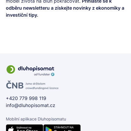
model života na dluh pokračovat.
Přihlaste se k
odběru
newsletteru
a získejte novinky z ekonomiky a
investiční tipy.
+420 779 998 119
info@dluhopisomat.cz
Mobilní aplikace Dluhopisomatu