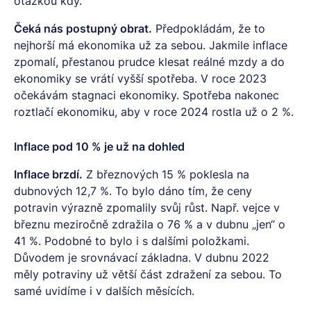
otázkou kdy.
Čeká nás postupný obrat.
Předpokládám, že to
nejhorší má ekonomika už za sebou. Jakmile inflace
zpomalí, přestanou prudce klesat reálné mzdy a do
ekonomiky se vrátí vyšší spotřeba. V roce 2023
očekávám stagnaci ekonomiky. Spotřeba nakonec
roztlačí ekonomiku, aby v roce 2024 rostla už o 2 %.
Inflace pod 10 % je už na dohled
Inflace brzdí.
Z březnových 15 % poklesla na
dubnových 12,7 %. To bylo dáno tím, že ceny
potravin výrazně zpomalily svůj růst. Např. vejce v
březnu meziročně zdražila o 76 % a v dubnu „jen“ o
41 %. Podobné to bylo i s dalšími položkami.
Důvodem je srovnávací základna. V dubnu 2022
měly potraviny už větší část zdražení za sebou. To
samé uvidíme i v dalších měsících.