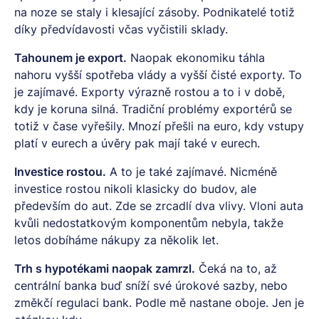
na noze se staly i klesající zásoby. Podnikatelé totiž
díky předvídavosti včas vyčistili sklady.
Tahounem je export.
Naopak ekonomiku táhla
nahoru vyšší spotřeba vlády a vyšší čisté exporty. To
je zajímavé. Exporty výrazně rostou a to i v době,
kdy je koruna silná. Tradiční problémy exportérů se
totiž v čase vyřešily. Mnozí přešli na euro, kdy vstupy
platí v eurech a úvěry pak mají také v eurech.
Investice rostou.
A to je také zajímavé. Nicméně
investice rostou nikoli klasicky do budov, ale
především do aut. Zde se zrcadlí dva vlivy. Vloni auta
kvůli nedostatkovým komponentům nebyla, takže
letos dobíháme nákupy za několik let.
Trh s hypotékami naopak zamrzl.
Čeká na to, až
centrální banka buď sníží své úrokové sazby, nebo
změkčí regulaci bank. Podle mě nastane oboje. Jen je