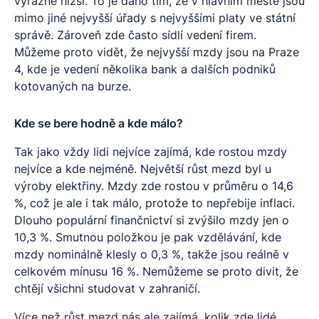
výrazně nižší. To je dáno tím, že v hlavním městě jsou
mimo jiné nejvyšší úřady s nejvyššími platy ve státní
správě. Zároveň zde často sídlí vedení firem.
Můžeme proto vidět, že nejvyšší mzdy jsou na Praze
4, kde je vedení několika bank a dalších podniků
kotovaných na burze.
Kde se bere hodně a kde málo?
Tak jako vždy lidi nejvíce zajímá, kde rostou mzdy
nejvíce a kde nejméně. Největší růst mezd byl u
výroby elektřiny. Mzdy zde rostou v průměru o 14,6
%, což je ale i tak málo, protože to nepřebije inflaci.
Dlouho populární finančnictví si zvýšilo mzdy jen o
10,3 %. Smutnou položkou je pak vzdělávání, kde
mzdy nominálně klesly o 0,3 %, takže jsou reálně v
celkovém mínusu 16 %. Nemůžeme se proto divit, že
chtějí všichni studovat v zahraničí.
Více než růst mezd nás ale zajímá, kolik zde lidé