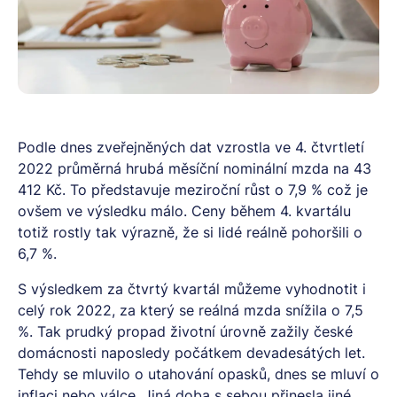
Podle dnes zveřejněných dat vzrostla ve 4. čtvrtletí
2022 průměrná hrubá měsíční nominální mzda na 43
412 Kč. To představuje meziroční růst o 7,9 % což je
ovšem ve výsledku málo. Ceny během 4. kvartálu
totiž rostly tak výrazně, že si lidé reálně pohoršili o
6,7 %.
S výsledkem za čtvrtý kvartál můžeme vyhodnotit i
celý rok 2022, za který se reálná mzda snížila o 7,5
%. Tak prudký propad životní úrovně zažily české
domácnosti naposledy počátkem devadesátých let.
Tehdy se mluvilo o utahování opasků, dnes se mluví o
inflaci nebo válce. Jiná doba s sebou přinesla jiné