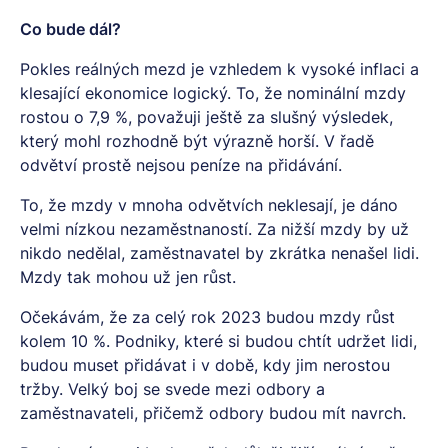
Co bude dál?
Pokles reálných mezd je vzhledem k vysoké inflaci a
klesající ekonomice logický. To, že nominální mzdy
rostou o 7,9 %, považuji ještě za slušný výsledek,
který mohl rozhodně být výrazně horší. V řadě
odvětví prostě nejsou peníze na přidávání.
To, že mzdy v mnoha odvětvích neklesají, je dáno
velmi nízkou nezaměstnaností. Za nižší mzdy by už
nikdo nedělal, zaměstnavatel by zkrátka nenašel lidi.
Mzdy tak mohou už jen růst.
Očekávám, že za celý rok 2023 budou mzdy růst
kolem 10 %. Podniky, které si budou chtít udržet lidi,
budou muset přidávat i v době, kdy jim nerostou
tržby. Velký boj se svede mezi odbory a
zaměstnavateli, přičemž odbory budou mít navrch.