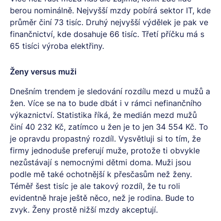
berou nominálně. Nejvyšší mzdy pobírá sektor IT, kde
průměr činí 73 tisíc. Druhý nejvyšší výdělek je pak ve
finančnictví, kde dosahuje 66 tisíc. Třetí příčku má s
65 tisíci výroba elektřiny.
Ženy versus muži
Dnešním trendem je sledování rozdílu mezd u mužů a
žen. Více se na to bude dbát i v rámci nefinančního
výkaznictví. Statistika říká, že medián mezd mužů
činí 40 232 Kč, zatímco u žen je to jen 34 554 Kč. To
je opravdu propastný rozdíl. Vysvětluji si to tím, že
firmy jednoduše preferují muže, protože ti obvykle
nezůstávají s nemocnými dětmi doma. Muži jsou
podle mě také ochotnější k přesčasům než ženy.
Téměř šest tisíc je ale takový rozdíl, že tu roli
evidentně hraje ještě něco, než je rodina. Bude to
zvyk. Ženy prostě nižší mzdy akceptují.