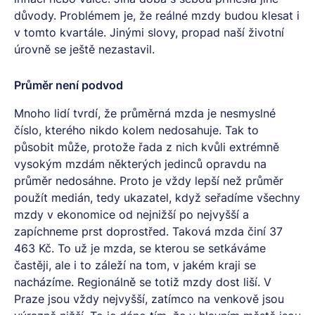
důvody. Problémem je, že reálné mzdy budou klesat i
v tomto kvartále. Jinými slovy, propad naší životní
úrovně se ještě nezastavil.
Průměr není podvod
Mnoho lidí tvrdí, že průměrná mzda je nesmyslné
číslo, kterého nikdo kolem nedosahuje. Tak to
působit může, protože řada z nich kvůli extrémně
vysokým mzdám některých jedinců opravdu na
průměr nedosáhne. Proto je vždy lepší než průměr
použít medián, tedy ukazatel, když seřadíme všechny
mzdy v ekonomice od nejnižší po nejvyšší a
zapíchneme prst doprostřed. Taková mzda činí 37
463 Kč. To už je mzda, se kterou se setkáváme
častěji, ale i to záleží na tom, v jakém kraji se
nacházíme. Regionálně se totiž mzdy dost liší. V
Praze jsou vždy nejvyšší, zatímco na venkově jsou