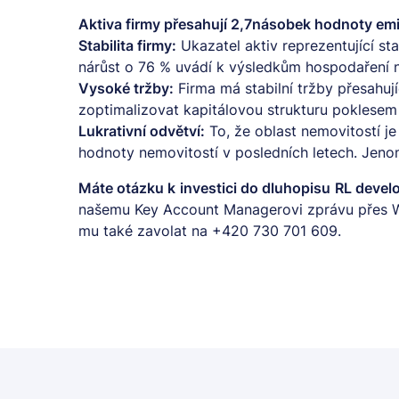
Aktiva firmy přesahují 2,7násobek hodnoty em
Stabilita firmy:
Ukazatel aktiv reprezentující st
nárůst o 76 % uvádí k
výsledkům hospodaření
n
Vysoké tržby:
Firma má stabilní tržby přesahujíc
zoptimalizovat kapitálovou strukturu poklesem
Lukrativní odvětví:
To, že oblast nemovitostí je
hodnoty nemovitostí v posledních letech. Jeno
Máte otázku k
investici do dluhopisu
RL devel
našemu Key Account Managerovi zprávu přes
mu také zavolat na +420 730 701 609.