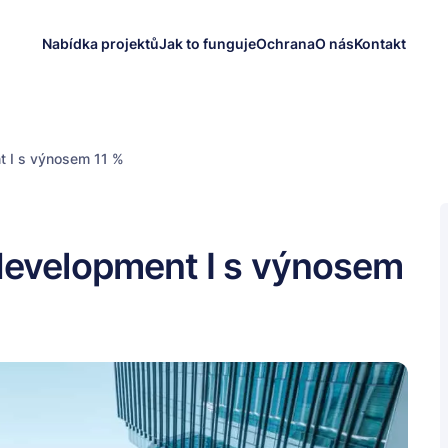
Nabídka projektů
Jak to funguje
Ochrana
O nás
Kontakt
t I s výnosem 11 %
development I s výnosem