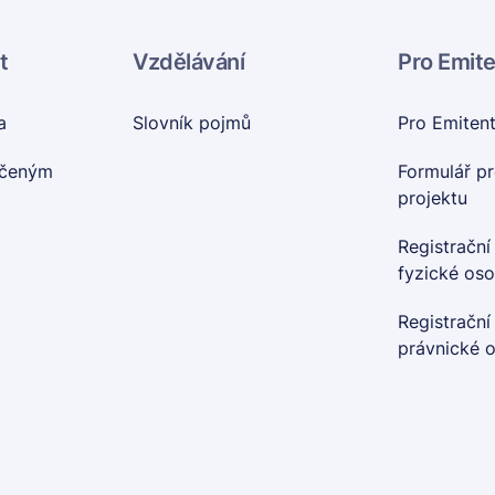
t
Vzdělávání
Pro Emit
a
Slovník pojmů
Pro Emiten
nčeným
Formulář pr
projektu
Registrační
fyzické os
Registrační
právnické 