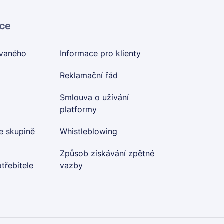
ace
ovaného
Informace pro klienty
Reklamační řád
Smlouva o užívání
platformy
e skupině
Whistleblowing
Způsob získávání zpětné
třebitele
vazby