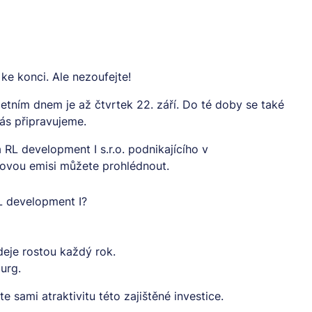
ke konci. Ale nezoufejte!
tním dnem je až čtvrtek 22. září. Do té doby se také
vás připravujeme.
RL development I s.r.o. podnikajícího v
 novou emisi můžete
prohlédnout.
L development I?
deje rostou každý rok.
urg.
e sami atraktivitu této zajištěné investice.