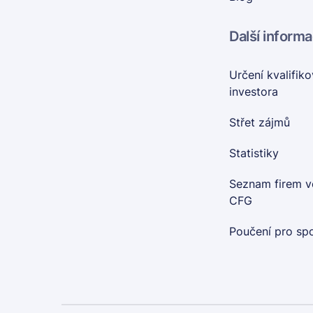
Další inform
Určení kvalifik
investora
Střet zájmů
Statistiky
Seznam firem v
CFG
Poučení pro spo