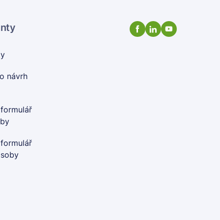
enty
ty
o návrh
 formulář
oby
 formulář
osoby