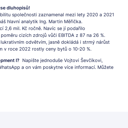
ise dluhopisů!
abilitu společnosti zaznamenal mezi lety 2020 a 2021
áš hlavní analytik Ing. Martin Měřička.
í 2,6 mil. Kč ročně. Navíc se jí podařilo
 poměru cizích zdrojů vůči EBITDA z 87 na 26 %.
 lukrativním odvětvím, jasně dokládá i strmý nárůst
m v roce 2022 rostly ceny bytů o 10-20 %.
opment I?
Napište jednoduše Vojtovi Ševčíkovi,
WhatsApp
a on vám poskytne více informací. Můžete