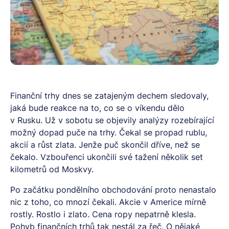
Finanční trhy dnes se zatajeným dechem sledovaly,
jaká bude reakce na to, co se o víkendu dělo
v Rusku. Už v sobotu se objevily analýzy rozebírající
možný dopad puče na trhy. Čekal se propad rublu,
akcií a růst zlata. Jenže puč skončil dříve, než se
čekalo. Vzbouřenci ukončili své tažení několik set
kilometrů od Moskvy.
Po začátku pondělního obchodování proto nenastalo
nic z toho, co mnozí čekali. Akcie v Americe mírně
rostly. Rostlo i zlato. Cena ropy nepatrně klesla.
Pohyb finančních trhů tak nestál za řeč. O nějaké