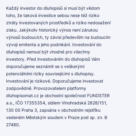
Každý investor do dluhopisů si musí být vědom
toho, že taková investice sebou nese též riziko
ztráty investovaných prostředků a riziko nedosažení
zisku. Jakýkoliv historický výnos není zárukou
výnosů budoucích, ty závisí především na budoucím
vývoji emitenta a jeho podnikání. Investování do
dluhopisů nemusí být vhodné pro všechny
investory. Před investováním do dluhopisů Vám
doporučujeme seznámit se s veškerými
potenciálními riziky souvisejícími s dluhopisy.
Investování je rizikové. Doporučujeme investovat
zodpovědně. Provozovatelem platformy
dluhopisomat.cz je obchodní společnost FUNDSTER
a.s., IČO 17355354, sídlem Vinohradská 2828/151,
130 00 Praha 3, zapsána v obchodním rejstříku
vedeném Městským soudem v Praze pod sp. zn. B
27480.