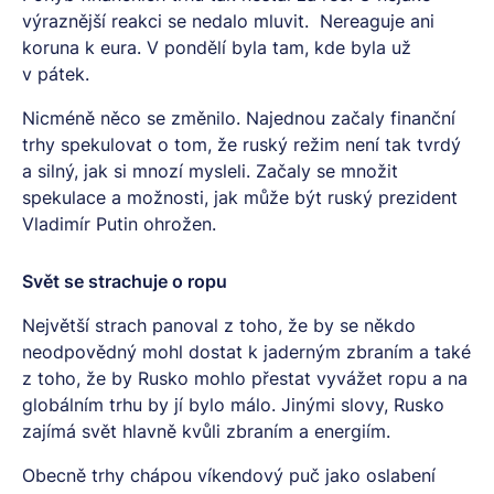
výraznější reakci se nedalo mluvit. Nereaguje ani
koruna k eura. V pondělí byla tam, kde byla už
v pátek.
Nicméně něco se změnilo. Najednou začaly finanční
trhy spekulovat o tom, že ruský režim není tak tvrdý
a silný, jak si mnozí mysleli. Začaly se množit
spekulace a možnosti, jak může být ruský prezident
Vladimír Putin ohrožen.
Svět se strachuje o ropu
Největší strach panoval z toho, že by se někdo
neodpovědný mohl dostat k jaderným zbraním a také
z toho, že by Rusko mohlo přestat vyvážet ropu a na
globálním trhu by jí bylo málo. Jinými slovy, Rusko
zajímá svět hlavně kvůli zbraním a energiím.
Obecně trhy chápou víkendový puč jako oslabení