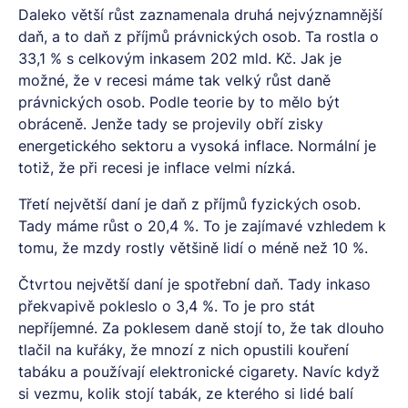
Daleko větší růst zaznamenala druhá nejvýznamnější
daň, a to daň z příjmů právnických osob. Ta rostla o
33,1 % s celkovým inkasem 202 mld. Kč. Jak je
možné, že v recesi máme tak velký růst daně
právnických osob. Podle teorie by to mělo být
obráceně. Jenže tady se projevily obří zisky
energetického sektoru a vysoká inflace. Normální je
totiž, že při recesi je inflace velmi nízká.
Třetí největší daní je daň z příjmů fyzických osob.
Tady máme růst o 20,4 %. To je zajímavé vzhledem k
tomu, že mzdy rostly většině lidí o méně než 10 %.
Čtvrtou největší daní je spotřební daň. Tady inkaso
překvapivě pokleslo o 3,4 %. To je pro stát
nepříjemné. Za poklesem daně stojí to, že tak dlouho
tlačil na kuřáky, že mnozí z nich opustili kouření
tabáku a používají elektronické cigarety. Navíc když
si vezmu, kolik stojí tabák, ze kterého si lidé balí