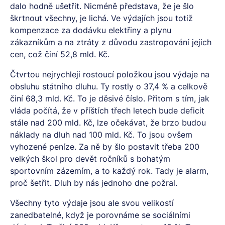
dalo hodně ušetřit. Nicméně představa, že je šlo
škrtnout všechny, je lichá. Ve výdajích jsou totiž
kompenzace za dodávku elektřiny a plynu
zákazníkům a na ztráty z důvodu zastropování jejich
cen, což činí 52,8 mld. Kč.
Čtvrtou nejrychleji rostoucí položkou jsou výdaje na
obsluhu státního dluhu. Ty rostly o 37,4 % a celkově
činí 68,3 mld. Kč. To je děsivé číslo. Přitom s tím, jak
vláda počítá, že v příštích třech letech bude deficit
stále nad 200 mld. Kč, lze očekávat, že brzo budou
náklady na dluh nad 100 mld. Kč. To jsou ovšem
vyhozené peníze. Za ně by šlo postavit třeba 200
velkých škol pro devět ročníků s bohatým
sportovním zázemím, a to každý rok. Tady je alarm,
proč šetřit. Dluh by nás jednoho dne požral.
Všechny tyto výdaje jsou ale svou velikostí
zanedbatelné, když je porovnáme se sociálními