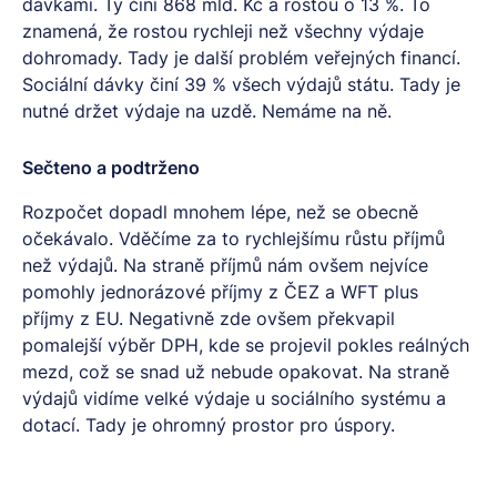
dávkami. Ty činí 868 mld. Kč a rostou o 13 %. To
znamená, že rostou rychleji než všechny výdaje
dohromady. Tady je další problém veřejných financí.
Sociální dávky činí 39 % všech výdajů státu. Tady je
nutné držet výdaje na uzdě. Nemáme na ně.
Sečteno a podtrženo
Rozpočet dopadl mnohem lépe, než se obecně
očekávalo. Vděčíme za to rychlejšímu růstu příjmů
než výdajů. Na straně příjmů nám ovšem nejvíce
pomohly jednorázové příjmy z ČEZ a WFT plus
příjmy z EU. Negativně zde ovšem překvapil
pomalejší výběr DPH, kde se projevil pokles reálných
mezd, což se snad už nebude opakovat. Na straně
výdajů vidíme velké výdaje u sociálního systému a
dotací. Tady je ohromný prostor pro úspory.