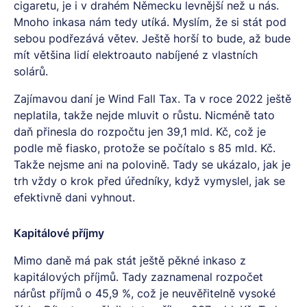
cigaretu, je i v drahém Německu levnější než u nás.
Mnoho inkasa nám tedy utíká. Myslím, že si stát pod
sebou podřezává větev. Ještě horší to bude, až bude
mít většina lidí elektroauto nabíjené z vlastních
solárů.
Zajímavou daní je Wind Fall Tax. Ta v roce 2022 ještě
neplatila, takže nejde mluvit o růstu. Nicméně tato
daň přinesla do rozpočtu jen 39,1 mld. Kč, což je
podle mě fiasko, protože se počítalo s 85 mld. Kč.
Takže nejsme ani na polovině. Tady se ukázalo, jak je
trh vždy o krok před úředníky, když vymyslel, jak se
efektivně dani vyhnout.
Kapitálové příjmy
Mimo daně má pak stát ještě pěkné inkaso z
kapitálových příjmů. Tady zaznamenal rozpočet
nárůst příjmů o 45,9 %, což je neuvěřitelně vysoké