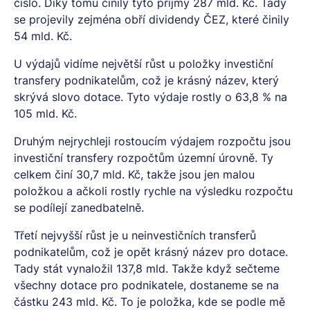
číslo. Díky tomu činily tyto příjmy 287 mld. Kč. Tady
se projevily zejména obří dividendy ČEZ, které činily
54 mld. Kč.
U výdajů vidíme největší růst u položky investiční
transfery podnikatelům, což je krásný název, který
skrývá slovo dotace. Tyto výdaje rostly o 63,8 % na
105 mld. Kč.
Druhým nejrychleji rostoucím výdajem rozpočtu jsou
investiční transfery rozpočtům územní úrovně. Ty
celkem činí 30,7 mld. Kč, takže jsou jen malou
položkou a ačkoli rostly rychle na výsledku rozpočtu
se podílejí zanedbatelně.
Třetí nejvyšší růst je u neinvestičních transferů
podnikatelům, což je opět krásný název pro dotace.
Tady stát vynaložil 137,8 mld. Takže když sečteme
všechny dotace pro podnikatele, dostaneme se na
částku 243 mld. Kč. To je položka, kde se podle mě