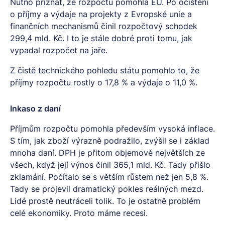
Nutno přiznat, že rozpočtu pomohla EU. Po očištění
o příjmy a výdaje na projekty z Evropské unie a
finančních mechanismů činil rozpočtový schodek
299,4 mld. Kč. I to je stále dobré proti tomu, jak
vypadal rozpočet na jaře.
Z čistě technického pohledu státu pomohlo to, že
příjmy rozpočtu rostly o 17,8 % a výdaje o 11,0 %.
Inkaso z daní
Příjmům rozpočtu pomohla především vysoká inflace.
S tím, jak zboží výrazně podražilo, zvýšil se i základ
mnoha daní. DPH je přitom objemově největších ze
všech, když její výnos činil 365,1 mld. Kč. Tady přišlo
zklamání. Počítalo se s větším růstem než jen 5,8 %.
Tady se projevil dramatický pokles reálných mezd.
Lidé prostě neutráceli tolik. To je ostatně problém
celé ekonomiky. Proto máme recesi.