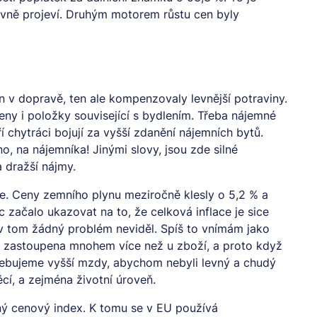
tivně projeví. Druhým motorem růstu cen byly
en v dopravě, ten ale kompenzovaly levnější potraviny.
eny i položky související s bydlením. Třeba nájemné
ří chytráci bojují za vyšší zdanění nájemních bytů.
, na nájemníka! Jinými slovy, jsou zde silné
 dražší nájmy.
ie. Ceny zemního plynu meziročně klesly o 5,2 % a
c začalo ukazovat na to, že celková inflace je sice
 v tom žádný problém neviděl. Spíš to vnímám jako
ce zastoupena mnohem více než u zboží, a proto když
řebujeme vyšší mzdy, abychom nebyli levný a chudý
í, a zejména životní úroveň.
jný cenový index. K tomu se v EU používá