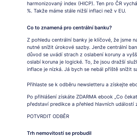
harmonizovaný index (HICP). Ten pro ČR vycház
%. Takže máme stále nižší inflaci než v EU.
Co to znamená pro centrální banku?
Z pohledu centrální banky je klíčové, že jsme na i
nutné snížit úrokové sazby. Jenže centrální b
důvod se uvádí strach z oslabení koruny a vyšš
oslabí koruna je logické. To, že jsou dražší slu
inflace je nízká. Já bych se nebál příště snížit 
Přihlaste se k odběru newsletteru a získejte e
Po přihlášení získáte ZDARMA ebook „Co čekat
představí predikce a přehled hlavních událostí
POTVRDIT ODBĚR
Trh nemovitostí se probudil