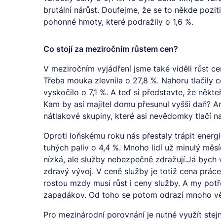
brutální nárůst. Doufejme, že se to někde pozi
pohonné hmoty, které podražily o 1,6 %.
Co stojí za meziročním růstem cen?
V meziročním vyjádření jsme také viděli růst c
Třeba mouka zlevnila o 27,8 %. Nahoru tlačily c
vyskočilo o 7,1 %. A teď si představte, že někte
Kam by asi majitel domu přesunul vyšší daň? Ano
nátlakové skupiny, které asi nevědomky tlačí na
Oproti loňskému roku nás přestaly trápit energ
tuhých paliv o 4,4 %. Mnoho lidí už minulý měsí
nízká, ale služby nebezpečně zdražují.Já bych
zdravý vývoj. V ceně služby je totiž cena prá
rostou mzdy musí růst i ceny služby. A my pot
zapadákov. Od toho se potom odrazí mnoho věc
Pro mezinárodní porovnání je nutné využít ste