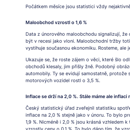
Počátkem měsíce jsou statistici vždy nejaktivně
Maloobchod vzrostl o 1,6 %
Data z únorového maloobchodu signalizují, že 
být v recesi jako vloni. Maloobchodní tržby tot
vystihuje současnou ekonomiku. Rosteme, ale 
Ukazuje se, že roste zájem o věci, které šlo o
obchodů klesaly, jim přišly žně. Podobný obrá
automobily. Ty se evidují samostatně, protože s
motorových vozidel rostl o 3,5 %.
Inflace se drží na 2,0 %. Stále máme ale inflaci
Český statistický úřad zveřejnil statistiku spot
inflace na 2,0 % stejně jako v únoru. To bylo p
1,9 %. Nicméně i 2,0 % jsou krásná vzhledem k 
vzrostly ceny o 0,1 %. To bylo dáno tím, že vzr