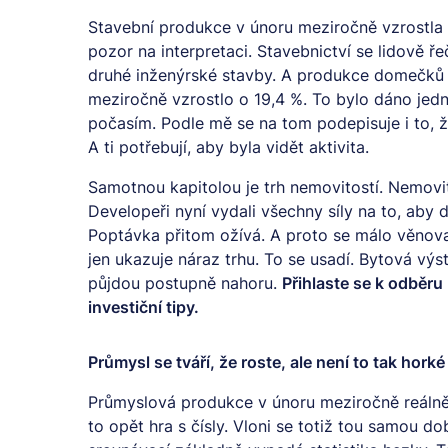
Stavební produkce v únoru meziročně vzrostla 
pozor na interpretaci. Stavebnictví se lidově 
druhé inženýrské stavby. A produkce domečků po
meziročně vzrostlo o 19,4 %. To bylo dáno je
počasím. Podle mě se na tom podepisuje i to, ž
A ti potřebují, aby byla vidět aktivita.
Samotnou kapitolou je trh nemovitostí. Nemovito
Developeři nyní vydali všechny síly na to, aby d
Poptávka přitom ožívá. A proto se málo věnoval
jen ukazuje náraz trhu. To se usadí. Bytová výs
půjdou postupně nahoru.
Přihlaste se k odběru
investiční tipy.
Průmysl se tváří, že roste, ale není to tak horké
Průmyslová produkce v únoru meziročně reálně
to opět hra s čísly. Vloni se totiž tou samou d