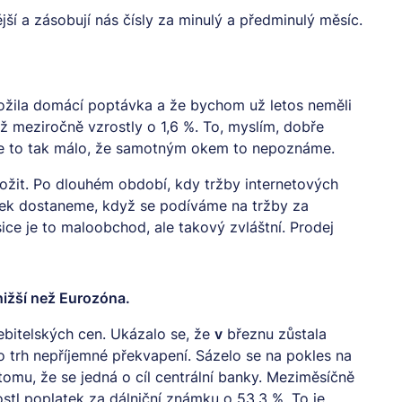
jší a zásobují nás čísly za minulý a předminulý měsíc.
ožila domácí poptávka a že bychom už letos neměli
iž meziročně vzrostly o 1,6 %. To, myslím, dobře
je to tak málo, že samotným okem to nepoznáme.
dložit. Po dlouhém období, kdy tržby internetových
zek dostaneme, když se podíváme na tržby za
ice je to maloobchod, ale takový zvláštní. Prodej
 nižší než Eurozóna.
řebitelských cen. Ukázalo se, že
v
březnu zůstala
ro trh nepříjemné překvapení. Sázelo se na pokles na
tomu, že se jedná o cíl centrální banky. Meziměsíčně
ostl poplatek za dálniční známku o 53,3 %. To je