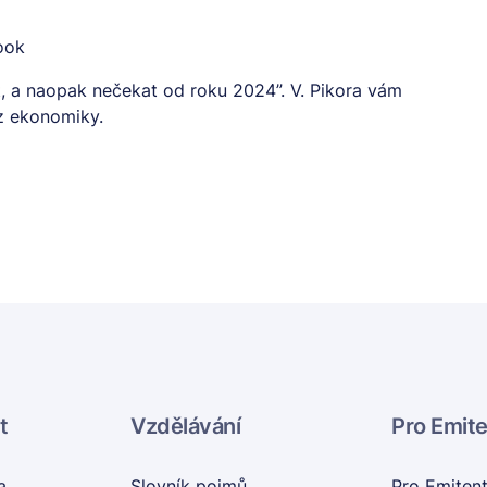
book
, a naopak nečekat od roku 2024”. V. Pikora vám
 z ekonomiky.
t
Vzdělávání
Pro Emit
a
Slovník pojmů
Pro Emiten