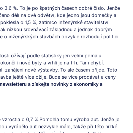
o 3,6 %. To je po špatných časech dobré číslo. Jenže
řečeno dělí na dvě odvětví, kde jedno jsou domečky a
klesla o 1,5 %, zatímco inženýrské stavitelství
dnak nízkou srovnávací základnou a jednak dobrým
e o inženýrských stavbách obvykle rozhodují politici.
sti ožívají podle statistiky jen velmi pomalu.
okončili nové byty a vrhli je na trh. Tam chybí.
i zahájení nové výstavby. To ale časem přijde. Toto
tavba ještě více ožije. Bude se více prodávat a ceny
newsletteru
a získejte novinky z ekonomiky a
 vzrostla o 0,7 %.Pomohla tomu výroba aut. Jenže je
obou vyrábělo aut nezvykle málo, takže při této nízké