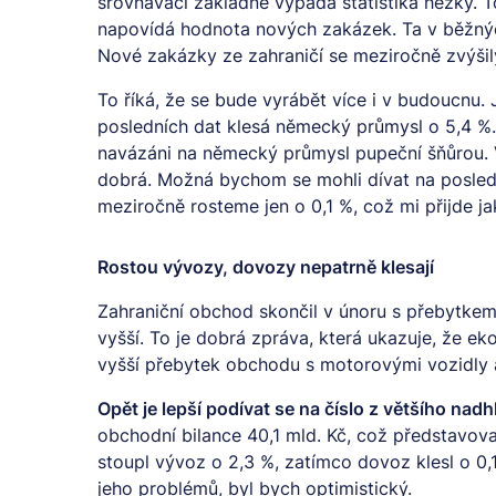
srovnávací základně vypadá statistika hezky. T
napovídá hodnota nových zakázek. Ta v běžnýc
Nové zakázky ze zahraničí se meziročně zvýšil
To říká, že se bude vyrábět více i v budoucnu. 
posledních dat klesá německý průmysl o 5,4 %.
navázáni na německý průmysl pupeční šňůrou. Vl
dobrá. Možná bychom se mohli dívat na posled
meziročně rosteme jen o 0,1 %, což mi přijde j
Rostou vývozy, dovozy nepatrně klesají
Zahraniční obchod skončil v únoru s přebytkem 
vyšší. To je dobrá zpráva, která ukazuje, že 
vyšší přebytek obchodu s motorovými vozidly a
Opět je lepší podívat se na číslo z většího nadh
obchodní bilance 40,1 mld. Kč, což představova
stoupl vývoz o 2,3 %, zatímco dovoz klesl o 0
jeho problémů, byl bych optimistický.