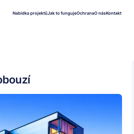
Nabídka projektů
Jak to funguje
Ochrana
O nás
Kontakt
obouzí