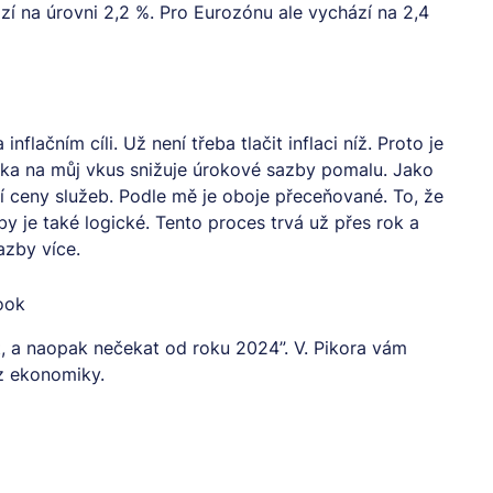
í na úrovni 2,2 %. Pro Eurozónu ale vychází na 2,4
nflačním cíli. Už není třeba tlačit inflaci níž. Proto je
anka na můj vkus snižuje úrokové sazby pomalu. Jako
í ceny služeb. Podle mě je oboje přeceňované. To, že
žby je také logické. Tento proces trvá už přes rok a
sazby více.
book
, a naopak nečekat od roku 2024”. V. Pikora vám
 z ekonomiky.