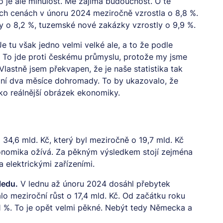
o je ale minulost. Mě zajímá budoucnost. O té
h cenách v únoru 2024 meziročně vzrostla o 8,8 %.
y o 8,2 %, tuzemské nové zakázky vzrostly o 9,9 %.
Je tu však jedno velmi velké ale, a to že podle
 To jde proti českému průmyslu, protože my jsme
astně jsem překvapen, že je naše statistika tak
ní dva měsíce dohromady. To by ukazovalo, že
ako reálnější obrázek ekonomiky.
34,6 mld. Kč, který byl meziročně o 19,7 mld. Kč
ekonomika ožívá. Za pěkným výsledkem stojí zejména
 elektrickými zařízeními.
ledu.
V lednu až únoru 2024 dosáhl přebytek
lo meziroční růst o 17,4 mld. Kč. Od začátku roku
,1 %. To je opět velmi pěkné. Nebýt tedy Německa a