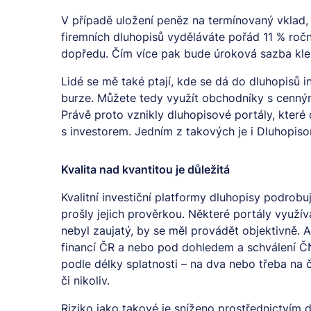
V případě uložení peněz na termínovaný vklad
firemních dluhopisů vyděláváte pořád 11 % roč
dopředu. Čím více pak bude úroková sazba kles
Lidé se mě také ptají, kde se dá do dluhopisů in
burze. Můžete tedy využít obchodníky s cenným
Právě proto vznikly dluhopisové portály, které 
s investorem. Jedním z takových je i Dluhopiso
Kvalita nad kvantitou je důležitá
Kvalitní investiční platformy dluhopisy podrobuj
prošly jejich prověrkou. Některé portály využív
nebyl zaujatý, by se měl provádět objektivně. 
financí ČR a nebo pod dohledem a schválení Č
podle délky splatnosti – na dva nebo třeba na 
či nikoliv.
Riziko jako takové je sníženo prostřednictvím di