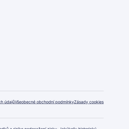
ch údajů
Všeobecné obchodní podmínky
Zásady cookies
dků a riziko nedosažení zisku. Jakýkoliv historický