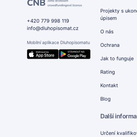
Projekty s uko
úpisem
+420 779 998 119
info@dluhopisomat.cz
O nás
Mobilní aplikace Dluhopisomatu
Ochrana
Jak to funguje
Rating
Kontakt
Blog
Další inform
Určení kvalifik