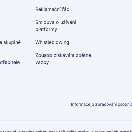
Reklamační řád
Smlouva o užívání
platformy
e skupině
Whistleblowing
Způsob získávání zpětné
třebitele
vazby
Informace o zpracování osobní
 taková investice sebou nese též riziko ztráty investovaných prostře