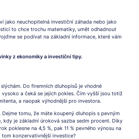
ví jako neuchopitelná investiční záhada nebo jako
esticí to chce trochu matematiky, umět odhadnout
Pojďme se podívat na základní informace, které vám
vinky z ekonomiky a investiční tipy.
ů slýchám. Do firemních dluhopisů je vhodné
vysoko a čeká se jejich pokles. Čím vyšší jsou totiž
mitenta, a naopak výhodnější pro investora.
m. Dejme tomu, že máte koupený dluhopis s pevným
ě, kdy je základní úroková sazba sedm procent. Díky
úrok poklesne na 4,5 %, pak 11 % pevného výnosu na
na tom konzervativnější investice?