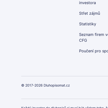
investora
Střet zájmů
Statistiky
Seznam firem v
CFG
Poučení pro spo
© 2017-2026 Dluhopisomat.cz
Každý investor do dluhopisů si musí být vědom toho, že