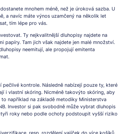
, dostanete mnohem méně, než je úroková sazba. U
ně, a navíc máte výnos uzamčený na několik let
at, tím lépe pro vás.
vestovat. Ty nejkvalitnější dluhopisy najdete na
i papíry. Tam jich však najdete jen malé množství.
dluhopisy neemitují, ale propojují emitenta
mat.
í pečlivé kontrole. Následně nabízejí pouze ty, které
ají i vlastní skóring. Nicméně takovýto skóring, aby
A to například na základě metodiky Ministerstva
NB. Investor si pak svobodně může vybrat dluhopis
čtyři roky nebo podle ochoty podstoupit vyšší riziko
verzifikace, resp. rozdělení vajíček do více košíků,