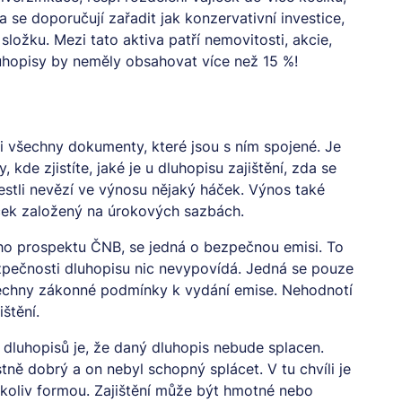
 se doporučují zařadit jak konzervativní investice,
ložku. Mezi tato aktiva patří nemovitosti, akcie,
luhopisy by neměly obsahovat více než 15 %!
si všechny dokumenty, které jsou s ním spojené. Je
kde zjistíte, jaké je u dluhopisu zajištění, zda se
jestli nevězí ve výnosu nějaký háček. Výnos také
ček založený na úrokových sazbách.
ho prospektu ČNB, se jedná o bezpečnou emisi. To
ezpečnosti dluhopisu nic nevypovídá. Jedná se pouze
všechny zákonné podmínky k vydání emise. Nehodnotí
štění.
h dluhopisů je, že daný dluhopis nebude splacen.
tně dobrý a on nebyl schopný splácet. V tu chvíli je
ukoliv formou. Zajištění může být hmotné nebo