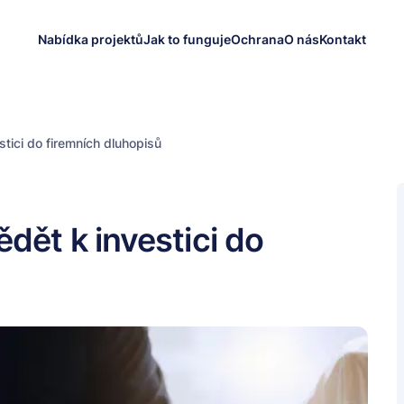
Nabídka projektů
Jak to funguje
Ochrana
O nás
Kontakt
tici do firemních dluhopisů
dět k investici do