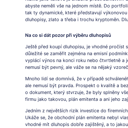
abyste neměli vše na jednom místě. Do portfolia
tak ty dynamické, které představují výkonovou s
dluhopisy, zlato a třeba i trochu kryptoměn. D
Na co si dát pozor při výběru dluhopisů
Ještě před koupí dluhopisu, je vhodné pročíst 
důležité se zaměřit zejména na emisní podmínky, 
vyplácí výnos na konci roku nebo čtvrtletně a 
nemusí být pevný, ale váže se na nějaký vzore
Mnoho lidí se domnívá, že v případě schválené
ale nemusí být pravda. Prospekt o kvalitě a b
o dokument, který stvrzuje, že byly splněny 
firmu jako takovou, plán emitenta a ani jeho zaji
Jedním z největších rizik investice do firemníc
Ukáže se, že obchodní plán emitenta nebyl vlas
vhodné mít dluhopis dobře zajištěný, a to jako