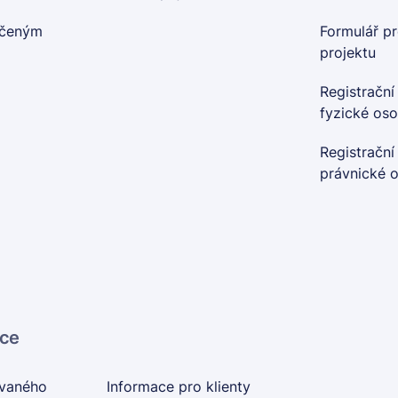
nčeným
Formulář pr
projektu
Registrační
fyzické os
Registrační
právnické 
ace
ovaného
Informace pro klienty