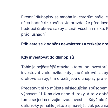
Firemní dluhopisy se mnoha investorům stále je
něco hodně rizikového. Je pravda, že před inv
budoucí úrokové sazby a znát všechna rizika. 
práci usnadní.
Přihlaste se k odběru
newsletteru
a získejte no
Kdy investovat do dluhopisů
Tohle je nejčastější otázka, kterou od investor
investovat v okamžiku, kdy jsou úrokové sazby 
úrokové sazby, tím dražší jsou dluhopisy pro e
Představit si to můžete následujícím způsobe
výnosem 11 % na dva nebo tři roky. A to v dob
tomu se jedná o zajímavou investici. Když ale 
další roky je náhle ještě zajímavější. Jak jsou 