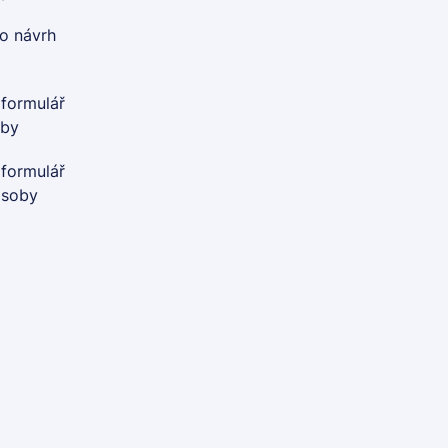
o návrh
 formulář
oby
 formulář
osoby