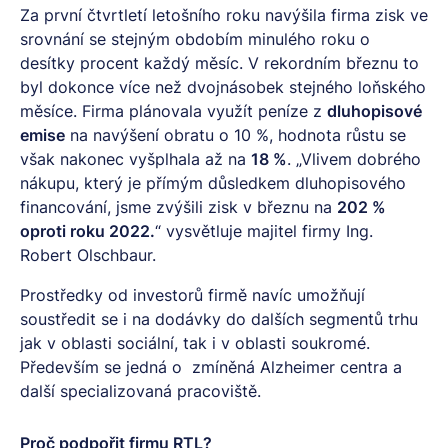
Za první čtvrtletí letošního roku navýšila firma zisk ve
srovnání se stejným obdobím minulého roku o
desítky procent každý měsíc. V rekordním březnu to
byl dokonce více než dvojnásobek stejného loňského
měsíce. Firma plánovala využít peníze z
dluhopisové
emise
na navýšení obratu o 10 %, hodnota růstu se
však nakonec vyšplhala až na
18 %
. „Vlivem dobrého
nákupu, který je přímým důsledkem dluhopisového
financování, jsme zvýšili zisk v březnu na
202 %
oproti roku 2022.
“ vysvětluje majitel firmy Ing.
Robert Olschbaur.
Prostředky od investorů firmě navíc umožňují
soustředit se i na dodávky do dalších segmentů trhu
jak v oblasti sociální, tak i v oblasti soukromé.
Především se jedná o zmíněná Alzheimer centra a
další specializovaná pracoviště.
Proč podpořit firmu RTL?