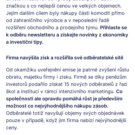
značkou s co nejlepší cenou ve velkých objemech.
Jejím dalším cílem byly nákupy části komodit přímo
od zahraničního výrobce a v neposlední řadě
rozšíření obchodního a prodejního týmu.
Přihlaste se
k odběru
newsletteru
a získejte novinky z ekonomiky
a investiční tipy.
Firma navýšila zisk a rozšířila své odběratelské sítě
Od okamžiku uveřejnění emise je patrné zvýšení růstu
obratu, majetku firmy i zisku. Firmě se díky penězům
investorů podařilo získat 15 nových odběratelů z řad
škol a institucí v rámci intenzivního marketingu.
Co
společnosti ale opravdu pomáhá růst je především
možnost co nejvýhodnějšího nákupu zásob
.
Odběratelé totiž navyšují objemy svých objednávek
pouze v případě, když jim firma nabízí nejvýhodnější
ceny.