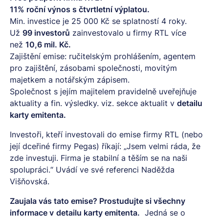
11% roční výnos s čtvrtletní výplatou.
Min. investice je 25 000 Kč se splatností 4 roky.
Už
99 investorů
zainvestovalo u firmy RTL více
než
10,6 mil. Kč.
Zajištění emise: ručitelským prohlášením, agentem
pro zajištění, zásobami společnosti, movitým
majetkem a notářským zápisem.
Společnost s jejím majitelem pravidelně uveřejňuje
aktuality a fin. výsledky. viz. sekce aktualit v
detailu
karty emitenta.
Investoři, kteří investovali do emise firmy RTL (nebo
její dceřiné firmy Pegas) říkají: „Jsem velmi ráda, že
zde investuji. Firma je stabilní a těším se na naši
spolupráci.“ Uvádí ve své referenci Naděžda
Višňovská.
Zaujala vás tato emise? Prostudujte si všechny
informace v
detailu karty emitenta.
Jedná se o