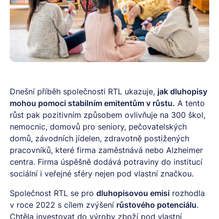
Dnešní příběh společnosti RTL ukazuje,
jak dluhopisy
mohou pomoci stabilním emitentům v růstu.
A tento
růst pak pozitivním způsobem ovlivňuje na 300 škol,
nemocnic, domovů pro seniory, pečovatelských
domů, závodních jídelen, zdravotně postižených
pracovníků, které firma zaměstnává nebo Alzheimer
centra. Firma úspěšně dodává potraviny do institucí
sociální i veřejné sféry nejen pod vlastní značkou.
Společnost RTL se pro
dluhopisovou emisi
rozhodla
v roce 2022 s cílem zvýšení
růstového potenciálu
.
Chtěla investovat do výroby zboží pod vlastní