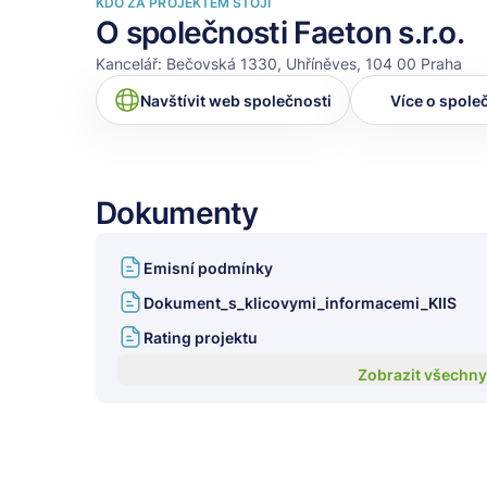
KDO ZA PROJEKTEM STOJÍ
O společnosti Faeton s.r.o.
Kancelář: Bečovská 1330, Uhříněves, 104 00 Praha
Navštívit web společnosti
Více o spole
Dokumenty
Emisní podmínky
Dokument_s_klicovymi_informacemi_KIIS
Rating projektu
Zobrazit všechn