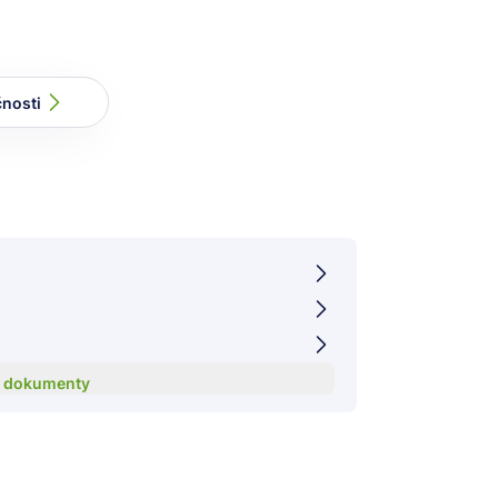
čnosti
y dokumenty