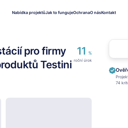
Nabídka projektů
Jak to funguje
Ochrana
O nás
Kontakt
tácií pro firmy
11
%
roční úrok
roduktů Testini
Ověř
Projek
74 kri