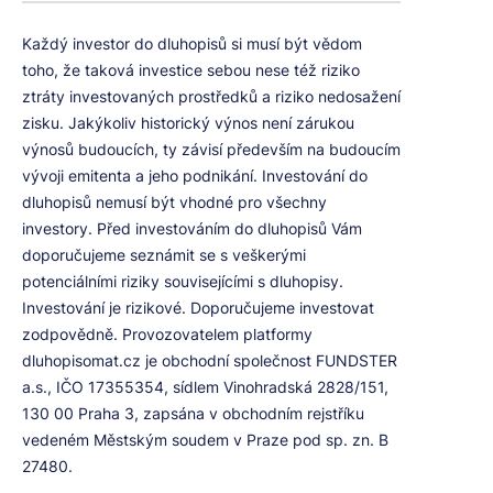
Každý investor do dluhopisů si musí být vědom
toho, že taková investice sebou nese též riziko
ztráty investovaných prostředků a riziko nedosažení
zisku. Jakýkoliv historický výnos není zárukou
výnosů budoucích, ty závisí především na budoucím
vývoji emitenta a jeho podnikání. Investování do
dluhopisů nemusí být vhodné pro všechny
investory. Před investováním do dluhopisů Vám
doporučujeme seznámit se s veškerými
potenciálními riziky souvisejícími s dluhopisy.
Investování je rizikové. Doporučujeme investovat
zodpovědně. Provozovatelem platformy
dluhopisomat.cz je obchodní společnost FUNDSTER
a.s., IČO 17355354, sídlem Vinohradská 2828/151,
130 00 Praha 3, zapsána v obchodním rejstříku
vedeném Městským soudem v Praze pod sp. zn. B
27480.