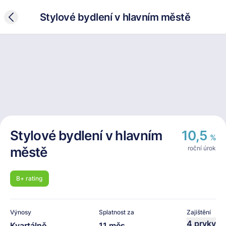
Stylové bydlení v hlavním městě
Stylové bydlení v hlavním
10,5
%
městě
roční úrok
B+
rating
Výnosy
Splatnost za
Zajištění
4 prvky
Kvartálně
11 měs.