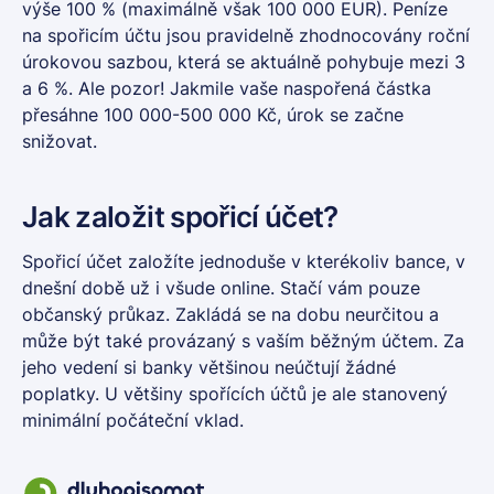
výše 100 % (maximálně však 100 000 EUR). Peníze
na spořicím účtu jsou pravidelně zhodnocovány roční
úrokovou sazbou, která se aktuálně pohybuje mezi 3
a 6 %. Ale pozor! Jakmile vaše naspořená částka
přesáhne 100 000-500 000 Kč, úrok se začne
snižovat.
Jak založit spořicí účet?
Spořicí účet založíte jednoduše v kterékoliv bance, v
dnešní době už i všude online. Stačí vám pouze
občanský průkaz. Zakládá se na dobu neurčitou a
může být také provázaný s vaším běžným účtem. Za
jeho vedení si banky většinou neúčtují žádné
poplatky. U většiny spořících účtů je ale stanovený
minimální počáteční vklad.