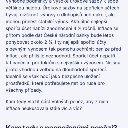
Výhodné podmínky a vysoké úrokové sazby k sobě
většinou nejdou. Úrokové sazby na spořicích účtech
bývají nižší než výnosy u dluhopisů nebo akcií, ale
mohou přinést stabilní výnos. Aktuálně nejlepší
spořící účet nabízí zhodnocení 4 % ročně. Inflace se
přitom podle
dat České národní banky
bude letos
pohybovat okolo 2 %. I ty nejlepší spořicí účty
s pevným výnosem tak pomohu ochránit peníze před
inflací, ale příliš je nezhodnotí. Spořicí účet nepatří
k finančním produktům s nejvyšším výnosem. Nejsou
proto vhodnou volbou na dlouhodobé spoření.
Ideálně se však hodí jako bezpečné uložení
prostředků, které potřebujete mít po ruce pro
všechny případy.
Kam tedy vložit část volných peněz, aby z nich
inflace neukusovala stále víc a víc?
Kam tedy s naspořenými penězi?