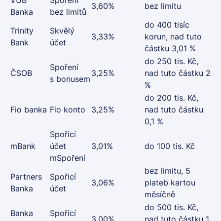
3,60%
bez limitu
Banka
bez limitů
do 400 tisíc
Trinity
Skvělý
3,33%
korun, nad tuto
Bank
účet
částku 3,01 %
do 250 tis. Kč,
Spoření
ČSOB
3,25%
nad tuto částku 2
s bonusem
%
do 200 tis. Kč,
Fio banka
Fio konto
3,25%
nad tuto částku
0,1 %
Spořicí
mBank
účet
3,01%
do 100 tis. Kč
mSpoření
bez limitu, 5
Partners
Spořicí
3,06%
plateb kartou
Banka
účet
měsíčně
do 500 tis. Kč,
Banka
Spořicí
3,00%
nad tuto částku 1