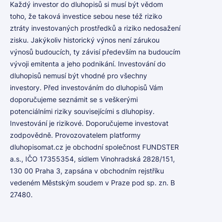
Každý investor do dluhopisů si musí být vědom
toho, že taková investice sebou nese též riziko
ztráty investovaných prostředků a riziko nedosažení
zisku. Jakýkoliv historický výnos není zárukou
výnosů budoucích, ty závisí především na budoucím
vývoji emitenta a jeho podnikání. Investování do
dluhopisů nemusí být vhodné pro všechny
investory. Před investováním do dluhopisů Vám
doporučujeme seznámit se s veškerými
potenciálními riziky souvisejícími s dluhopisy.
Investování je rizikové. Doporučujeme investovat
zodpovědně. Provozovatelem platformy
dluhopisomat.cz je obchodní společnost FUNDSTER
a.s., IČO 17355354, sídlem Vinohradská 2828/151,
130 00 Praha 3, zapsána v obchodním rejstříku
vedeném Městským soudem v Praze pod sp. zn. B
27480.