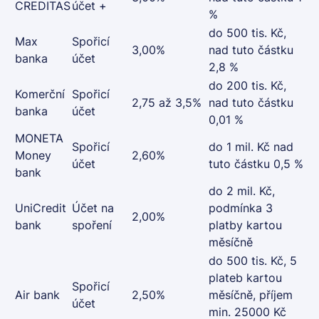
CREDITAS
účet +
%
do 500 tis. Kč,
Max
Spořicí
3,00%
nad tuto částku
banka
účet
2,8 %
do 200 tis. Kč,
Komerční
Spořicí
2,75 až 3,5%
nad tuto částku
banka
účet
0,01 %
MONETA
Spořicí
do 1 mil. Kč nad
Money
2,60%
účet
tuto částku 0,5 %
bank
do 2 mil. Kč,
UniCredit
Účet na
podmínka 3
2,00%
bank
spoření
platby kartou
měsíčně
do 500 tis. Kč, 5
plateb kartou
Spořicí
Air bank
2,50%
měsíčně, příjem
účet
min. 25000 Kč