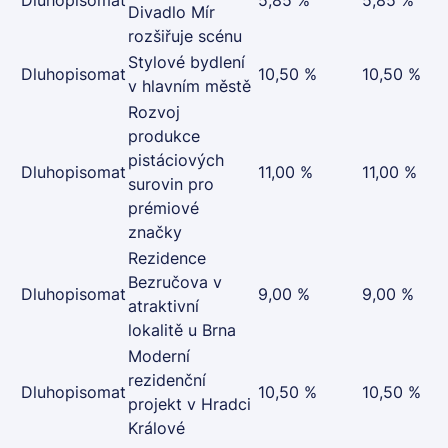
Divadlo Mír
rozšiřuje scénu
Stylové bydlení
Dluhopisomat
10,50 %
10,50 %
v hlavním městě
Rozvoj
produkce
pistáciových
Dluhopisomat
11,00 %
11,00 %
surovin pro
prémiové
značky
Rezidence
Bezručova v
Dluhopisomat
9,00 %
9,00 %
atraktivní
lokalitě u Brna
Moderní
rezidenční
Dluhopisomat
10,50 %
10,50 %
projekt v Hradci
Králové