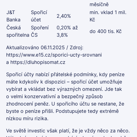
měsíčně
J&T
Spořicí
min. vklad 1 mil.
2,40%
Banka
účet
Kč
Česká
Spoření
0,20% až
do 400 tis. Kč
spořitelna
ČS
3,8%
Aktualizováno 06.11.2025 / Zdroj:
https://www.e15.cz/sporici-ucty-srovnani
a
https://dluhopisomat.cz
Spořicí účty nabízí přátelské podmínky, kdy peníze
máte kdykoliv k dispozici – spořicí účet umožňuje
vybírat a vkládat bez výrazných omezení. Jde tak
o velmi konzervativní a bezpečný způsob
zhodnocení peněz. U spořicího účtu se nestane, že
byste o peníze přišli. Podstupujete tedy extrémě
nízkou míru rizika.
Ve světě investic však platí, že je vždy něco za něco.