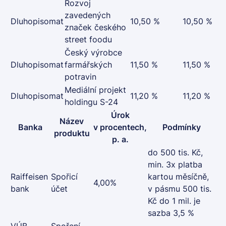
Rozvoj
zavedených
Dluhopisomat
10,50 %
10,50 %
značek českého
street foodu
Český výrobce
Dluhopisomat
farmářských
11,50 %
11,50 %
potravin
Mediální projekt
Dluhopisomat
11,20 %
11,20 %
holdingu S-24
Úrok
Název
Banka
v procentech,
Podmínky
produktu
p. a.
do 500 tis. Kč,
min. 3x platba
Raiffeisen
Spořicí
kartou měsíčně,
4,00%
bank
účet
v pásmu 500 tis.
Kč do 1 mil. je
sazba 3,5 %
VÚB
Spoření