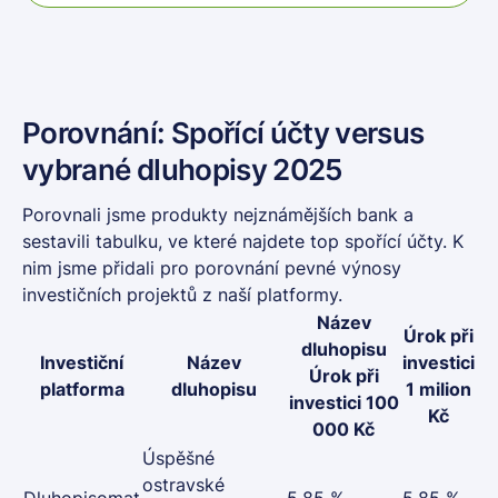
Porovnání: Spořící účty versus
vybrané dluhopisy 2025
Porovnali jsme produkty nejznámějších bank a
sestavili tabulku, ve které najdete top spořící účty. K
nim jsme přidali pro porovnání pevné výnosy
investičních projektů z naší platformy.
Název
Úrok při
dluhopisu
Investiční
Název
investici
Úrok při
platforma
dluhopisu
1 milion
investici 100
Kč
000 Kč
Úspěšné
ostravské
Dluhopisomat
5,85 %
5,85 %