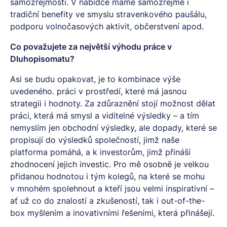
samozřejmostí.
V nabídce máme samozřejmě i
tradiční benefity ve smyslu stravenkového paušálu,
podporu volnočasových aktivit, občerstvení apod.
Co považujete za největší výhodu práce v
Dluhopisomatu?
Asi se budu opakovat, je to kombinace výše
uvedeného. práci v prostředí, které má jasnou
strategii i hodnoty. Za zdůraznění stojí možnost dělat
práci, která má smysl a viditelné výsledky – a tím
nemyslím jen obchodní výsledky, ale dopady, které se
propisují do výsledků společností, jimž naše
platforma pomáhá, a k investorům, jimž přináší
zhodnocení jejich investic. Pro mě osobně je velkou
přidanou hodnotou i tým kolegů, na které se mohu
v mnohém spolehnout a kteří jsou velmi inspirativní –
ať už co do znalostí a zkušeností, tak i out-of-the-
box myšlením a inovativními řešeními, která přinášejí.