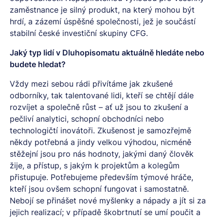
zaměstnance je silný produkt, na který mohou být
hrdí, a zázemí úspěšné společnosti, jež je součástí
stabilní české investiční skupiny CFG.
Jaký typ lidí v Dluhopisomatu aktuálně hledáte nebo
budete hledat?
Vždy mezi sebou rádi přivítáme jak zkušené
odborníky, tak talentované lidi, kteří se chtějí dále
rozvíjet a společně růst – ať už jsou to zkušení a
pečliví analytici, schopní obchodníci nebo
technologičtí inovátoři. Zkušenost je samozřejmě
někdy potřebná a jindy velkou výhodou, nicméně
stěžejní jsou pro nás hodnoty, jakými daný člověk
žije, a přístup, s jakým k projektům a kolegům
přistupuje. Potřebujeme především týmové hráče,
kteří jsou ovšem schopní fungovat i samostatně.
Nebojí se přinášet nové myšlenky a nápady a jít si za
jejich realizací; v případě škobrtnutí se umí poučit a