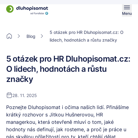
Menu
5 otázek pro HR Dluhopisomat.cz: O
Blog
lidech, hodnotách a růstu značky
5 otázek pro HR Dluhopisomat.cz:
O lidech, hodnotách a růstu
značky
28. 11. 2025
Poznejte Dluhopisomat i očima našich lidí. Přinášíme
krátký rozhovor s Jitkou Hušnerovou, HR
managerkou, která otevřeně mluví o tom, jaké
hodnoty nás definují, jak rosteme, a proč je práce u
nás skvělou příležitostí pro ty, kteří chtějí dělat