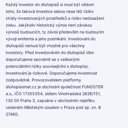
Každý investor do dluhopisů si musí být vědom
toho, že taková investice sebou nese též riziko
ztráty investovaných prostředků a riziko nedosažení
zisku. Jakýkoliv historický výnos není zárukou
výnosů budoucích, ty závisí především na budoucím
vývoji emitenta a jeho podnikání. Investování do
dluhopisů nemusí být vhodné pro všechny
investory. Před investováním do dluhopisů Vám
doporučujeme seznámit se s veškerými
potenciálními riziky souvisejícími s dluhopisy.
Investování je rizikové. Doporučujeme investovat
zodpovědně. Provozovatelem platformy
dluhopisomat.cz je obchodní společnost FUNDSTER
a.s., IČO 17355354, sídlem Vinohradská 2828/151,
130 00 Praha 3, zapsána v obchodním rejstříku
vedeném Městským soudem v Praze pod sp. zn. B
27480.