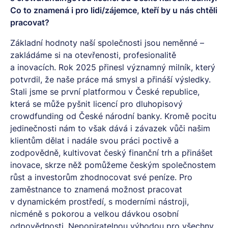
Co to znamená i pro lidi/zájemce, kteří by u nás chtěli
pracovat?
Základní hodnoty naší společnosti jsou neměnné –
zakládáme si na otevřenosti, profesionalitě
a inovacích. Rok 2025 přinesl významný milník, který
potvrdil, že naše práce má smysl a přináší výsledky.
Stali jsme se první platformou v České republice,
která se může pyšnit licencí pro dluhopisový
crowdfunding od České národní banky. Kromě pocitu
jedinečnosti nám to však dává i závazek vůči našim
klientům dělat i nadále svou práci poctivě a
zodpovědně, kultivovat český finanční trh a přinášet
inovace, skrze něž pomůžeme českým společnostem
růst a investorům zhodnocovat své peníze. Pro
zaměstnance to znamená možnost pracovat
v dynamickém prostředí, s moderními nástroji,
nicméně s pokorou a velkou dávkou osobní
odpovědnosti. Nepopiratelnou výhodou pro všechny