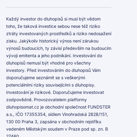
Každý investor do dluhopisů si musí být vědom
toho, že taková investice sebou nese též riziko
ztráty investovaných prostředků a riziko nedosažení
zisku. Jakýkoliv historický výnos není zárukou
výnosů budoucích, ty závisí především na budoucím
vývoji emitenta a jeho podnikání. Investování do
dluhopisů nemusí být vhodné pro všechny
investory. Před investováním do dluhopisů Vám
doporučujeme seznámit se s veškerými
potenciálními riziky souvisejícími s dluhopisy.
Investování je rizikové. Doporučujeme investovat
zodpovědně. Provozovatelem platformy
dluhopisomat.cz je obchodní společnost FUNDSTER
a.s., IČO 17355354, sídlem Vinohradská 2828/151,
130 00 Praha 3, zapsána v obchodním rejstříku
vedeném Městským soudem v Praze pod sp. zn. B
27480.