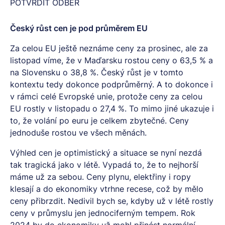
POTVRDIT ODBĚR
Český růst cen je pod průměrem EU
Za celou EU ještě neznáme ceny za prosinec, ale za
listopad víme, že v Maďarsku rostou ceny o 63,5 % a
na Slovensku o 38,8 %. Český růst je v tomto
kontextu tedy dokonce podprůměrný. A to dokonce i
v rámci celé Evropské unie, protože ceny za celou
EU rostly v listopadu o 27,4 %. To mimo jiné ukazuje i
to, že volání po euru je celkem zbytečné. Ceny
jednoduše rostou ve všech měnách.
Výhled cen je optimistický a situace se nyní nezdá
tak tragická jako v létě. Vypadá to, že to nejhorší
máme už za sebou. Ceny plynu, elektřiny i ropy
klesají a do ekonomiky vtrhne recese, což by mělo
ceny přibrzdit. Nedivil bych se, kdyby už v létě rostly
ceny v průmyslu jen jednociferným tempem. Rok