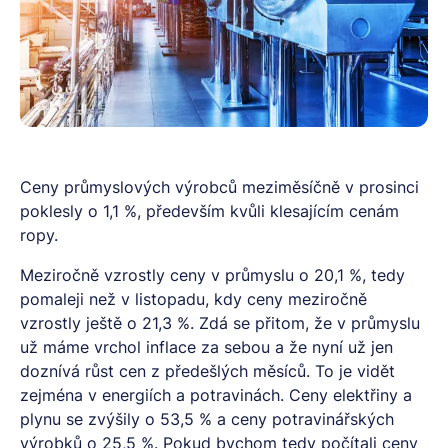
Ceny průmyslových výrobců meziměsíčně v prosinci
poklesly o 1,1 %, především kvůli klesajícím cenám
ropy.
Meziročně vzrostly ceny v průmyslu o 20,1 %, tedy
pomaleji než v listopadu, kdy ceny meziročně
vzrostly ještě o 21,3 %. Zdá se přitom, že v průmyslu
už máme vrchol inflace za sebou a že nyní už jen
doznívá růst cen z předešlých měsíců. To je vidět
zejména v energiích a potravinách. Ceny elektřiny a
plynu se zvýšily o 53,5 % a ceny potravinářských
výrobků o 25,5 %. Pokud bychom tedy počítali ceny