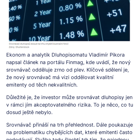
Ekonom a analytik Dluhopisomatu Vladimír Pikora
napsal
článek na portálu Finmag
, kde uvádí, že nový
srovnávač odděluje zrno od plev. Klíčové sdělení je,
že nový srovnávač má vizi oddělovat kvalitní
emitenty od těch nekvalitních.
Důležité je, že investor může srovnávat dluhopisy jen
v rámci jím akceptovatelného rizika. To je něco, co tu
dosud ještě nebylo.
Srovnávač přináší na trh přehlednost. Dále poukazuje
na problematiku chybějících dat, které emitenti často
nedodávají. Služba tedy šlechtí trh tím, že najednou