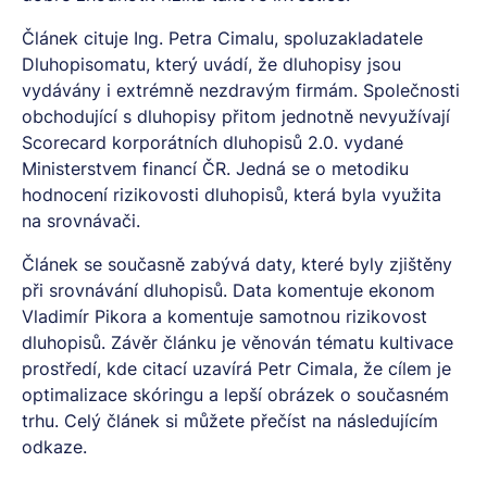
Článek cituje Ing. Petra Cimalu, spoluzakladatele
Dluhopisomatu, který uvádí, že dluhopisy jsou
vydávány i extrémně nezdravým firmám. Společnosti
obchodující s dluhopisy přitom jednotně nevyužívají
Scorecard korporátních dluhopisů 2.0. vydané
Ministerstvem financí ČR. Jedná se o metodiku
hodnocení rizikovosti dluhopisů, která byla využita
na srovnávači.
Článek se současně zabývá daty, které byly zjištěny
při srovnávání dluhopisů. Data komentuje ekonom
Vladimír Pikora a komentuje samotnou rizikovost
dluhopisů. Závěr článku je věnován tématu kultivace
prostředí, kde citací uzavírá Petr Cimala, že cílem je
optimalizace skóringu a lepší obrázek o současném
trhu. Celý článek si můžete přečíst na
následujícím
odkaze.