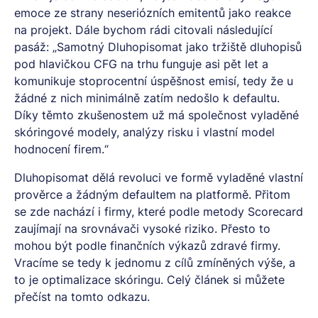
emoce ze strany neseriózních emitentů jako reakce
na projekt. Dále bychom rádi citovali následující
pasáž: „Samotný Dluhopisomat jako tržiště dluhopisů
pod hlavičkou CFG na trhu funguje asi pět let a
komunikuje stoprocentní úspěšnost emisí, tedy že u
žádné z nich minimálně zatím nedošlo k defaultu.
Díky těmto zkušenostem už má společnost vyladěné
skóringové modely, analýzy risku i vlastní model
hodnocení firem.“
Dluhopisomat dělá revoluci ve formě vyladěné vlastní
prověrce a žádným defaultem na platformě. Přitom
se zde nachází i firmy, které podle metody Scorecard
zaujímají na srovnávači vysoké riziko. Přesto to
mohou být podle finančních výkazů zdravé firmy.
Vracíme se tedy k jednomu z cílů zmíněných výše, a
to je optimalizace skóringu. Celý článek si můžete
přečíst na
tomto odkazu.