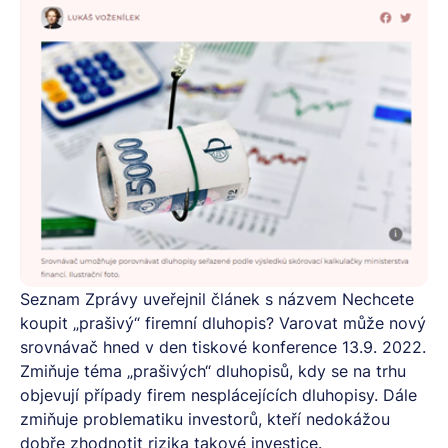
Seznam Zprávy uveřejnil článek s názvem
Nechcete
koupit „prašivý“ firemní dluhopis? Varovat může nový
srovnávač
hned v den tiskové konference 13.9. 2022.
Zmiňuje téma „prašivých“ dluhopisů, kdy se na trhu
objevují případy firem nesplácejících dluhopisy. Dále
zmiňuje problematiku investorů, kteří nedokážou
dobře zhodnotit rizika takové investice.