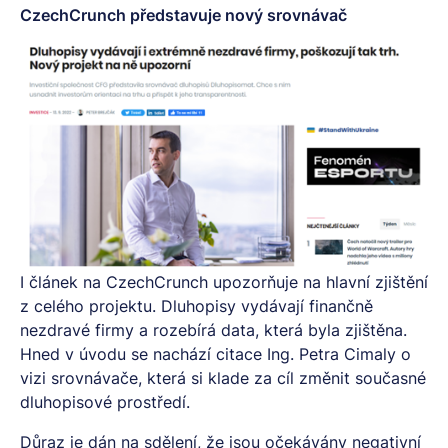
CzechCrunch představuje nový srovnávač
I
článek na CzechCrunch
upozorňuje na hlavní zjištění
z celého projektu. Dluhopisy vydávají finančně
nezdravé firmy a rozebírá data, která byla zjištěna.
Hned v úvodu se nachází citace Ing. Petra Cimaly o
vizi srovnávače, která si klade za cíl změnit současné
dluhopisové prostředí.
Důraz je dán na sdělení, že jsou očekávány negativní