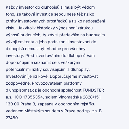
Každý investor do dluhopisů si musí být vědom
toho, že taková investice sebou nese též riziko
ztráty investovaných prostředků a riziko nedosažení
zisku. Jakýkoliv historický výnos není zárukou
výnosů budoucích, ty závisí především na budoucím
vývoji emitenta a jeho podnikání. Investování do
dluhopisů nemusí být vhodné pro všechny
investory. Před investováním do dluhopisů Vám
doporučujeme seznámit se s veškerými
potenciálními riziky souvisejícími s dluhopisy.
Investování je rizikové. Doporučujeme investovat
zodpovědně. Provozovatelem platformy
dluhopisomat.cz je obchodní společnost FUNDSTER
a.s., IČO 17355354, sídlem Vinohradská 2828/151,
130 00 Praha 3, zapsána v obchodním rejstříku
vedeném Městským soudem v Praze pod sp. zn. B
27480.