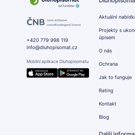
Dluhopisoma
Aktuální nabídk
Projekty s uko
úpisem
+420 779 998 119
info@dluhopisomat.cz
O nás
Mobilní aplikace Dluhopisomatu
Ochrana
Jak to funguje
Rating
Kontakt
Blog
Další inform