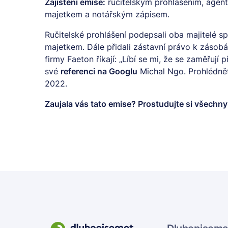
Zajištění emise:
ručitelským prohlášením, agent
majetkem a notářským zápisem.
Ručitelské prohlášení podepsali oba majitelé s
majetkem. Dále přidali zástavní právo k zásobám
firmy Faeton říkají: „Líbí se mi, že se zaměřují 
své
referenci na Googlu
Michal Ngo. Prohlédnět
2022.
Zaujala vás tato emise? Prostudujte si všechn