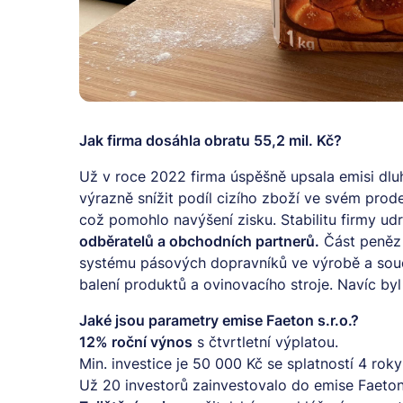
Jak firma dosáhla obratu 55,2 mil. Kč?
Už v roce 2022 firma úspěšně upsala emisi dl
výrazně snížit podíl cizího zboží ve svém prod
což pomohlo navýšení zisku. Stabilitu firmy udrž
odběratelů a obchodních partnerů.
Část peněz 
systému pásových dopravníků ve výrobě a sou
balení produktů a ovinovacího stroje. Navíc byl
Jaké jsou parametry emise Faeton s.r.o.?
12% roční výnos
s čtvrtletní výplatou.
Min. investice je 50 000 Kč se splatností 4 roky
Už 20 investorů zainvestovalo do emise Faeto