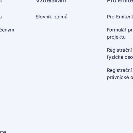
t
Vzdělávání
Pro Emit
a
Slovník pojmů
Pro Emiten
nčeným
Formulář pr
projektu
Registrační
fyzické os
Registrační
právnické 
ace