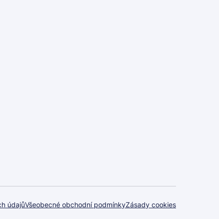
ch údajů
Všeobecné obchodní podmínky
Zásady cookies