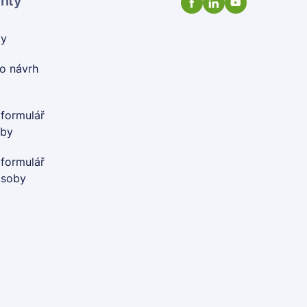
enty
ty
o návrh
 formulář
oby
 formulář
osoby