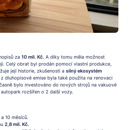
uhopisů za
10 mil. Kč.
A díky tomu měla možnost
eji. Celý obrat byl prodán pomocí vlastní produkce,
uje její historie, zkušenosti a
silný ekosystém
z dluhopisové emise byla také použita na renovaci
časně bylo investováno do nových strojů na vakuové
 autopark rozšířen o 2 další vozy.
 a 10 měsíců.
nu
2,8 mil. Kč.