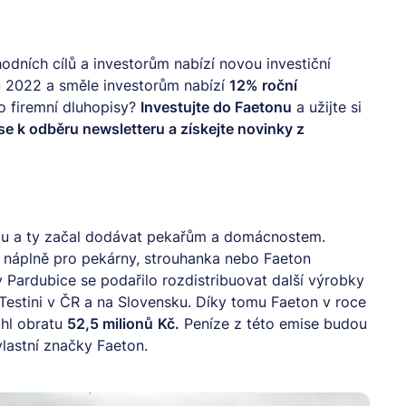
dních cílů a investorům nabízí novou investiční
oku 2022 a směle investorům nabízí
12% roční
o firemní dluhopisy?
Investujte do Faetonu
a užijte si
 se k odběru
newsletteru
a získejte novinky z
ou a ty začal dodávat pekařům a domácnostem.
náplně pro pekárny, strouhanka nebo Faeton
 Pardubice se podařilo rozdistribuovat další výrobky
estini v ČR a na Slovensku. Díky tomu Faeton v roce
áhl obratu
52,5 milionů
Kč.
Peníze z
této emise
budou
lastní značky Faeton.