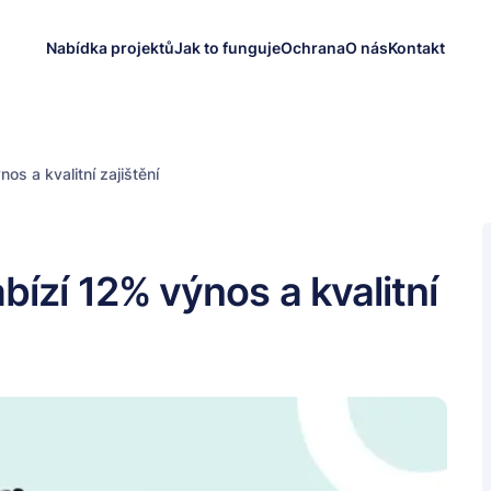
Nabídka projektů
Jak to funguje
Ochrana
O nás
Kontakt
os a kvalitní zajištění
bízí 12% výnos a kvalitní