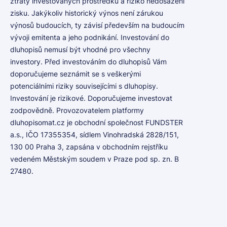
ztráty investovaných prostředků a riziko nedosažení
zisku. Jakýkoliv historický výnos není zárukou
výnosů budoucích, ty závisí především na budoucím
vývoji emitenta a jeho podnikání. Investování do
dluhopisů nemusí být vhodné pro všechny
investory. Před investováním do dluhopisů Vám
doporučujeme seznámit se s veškerými
potenciálními riziky souvisejícími s dluhopisy.
Investování je rizikové. Doporučujeme investovat
zodpovědně. Provozovatelem platformy
dluhopisomat.cz je obchodní společnost FUNDSTER
a.s., IČO 17355354, sídlem Vinohradská 2828/151,
130 00 Praha 3, zapsána v obchodním rejstříku
vedeném Městským soudem v Praze pod sp. zn. B
27480.