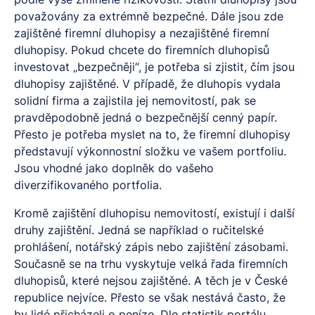
považovány za extrémně bezpečné. Dále jsou zde
zajištěné firemní dluhopisy a nezajištěné firemní
dluhopisy. Pokud chcete do firemních dluhopisů
investovat „bezpečněji“, je potřeba si zjistit, čím jsou
dluhopisy zajištěné. V případě, že dluhopis vydala
solidní firma a zajistila jej nemovitostí, pak se
pravděpodobně jedná o bezpečnější cenný papír.
Přesto je potřeba myslet na to, že firemní dluhopisy
představují výkonnostní složku ve vašem portfoliu.
Jsou vhodné jako doplněk do vašeho
diverzifikovaného portfolia.
Kromě zajištění dluhopisu nemovitostí, existují i další
druhy zajištění. Jedná se například o ručitelské
prohlášení, notářský zápis nebo zajištění zásobami.
Současně se na trhu vyskytuje velká řada firemních
dluhopisů, které nejsou zajištěné. A těch je v České
republice nejvíce. Přesto se však nestává často, že
by lidé přicházeli o peníze. Dle statistik portálu