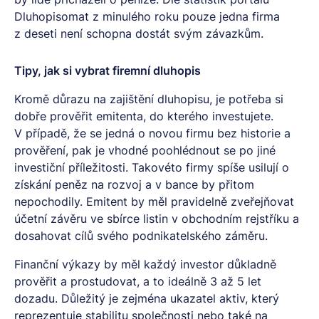
Dluhopisomat
z minulého roku pouze jedna firma
z deseti není schopna dostát svým závazkům.
Tipy, jak si vybrat firemní dluhopis
Kromě důrazu na zajištění dluhopisu, je potřeba si
dobře prověřit emitenta, do kterého investujete.
V případě, že se jedná o novou firmu bez historie a
prověření, pak je vhodné poohlédnout se po jiné
investiční příležitosti. Takovéto firmy spíše usilují o
získání peněz na rozvoj a v bance by přitom
nepochodily. Emitent by měl pravidelně zveřejňovat
účetní závěru ve sbírce listin v obchodním rejstříku a
dosahovat cílů svého podnikatelského záměru.
Finanční výkazy by měl každý investor důkladně
prověřit a prostudovat, a to ideálně 3 až 5 let
dozadu. Důležitý je zejména ukazatel aktiv, který
reprezentuje stabilitu společnosti nebo také na