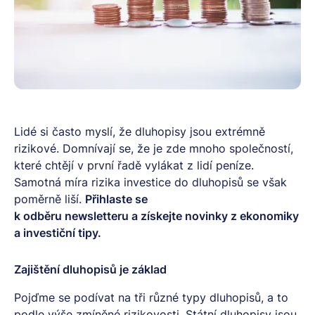
Lidé si často myslí, že dluhopisy jsou extrémně
rizikové. Domnívají se, že je zde mnoho společností,
které chtějí v první řadě vylákat z lidí peníze.
Samotná míra rizika investice do dluhopisů se však
poměrně liší.
Přihlaste se
k odběru
newsletteru
a získejte novinky z ekonomiky
a investiční tipy.
Zajištění dluhopisů je základ
Pojďme se podívat na tři různé typy dluhopisů, a to
podle výše zmíněné rizikovosti. Státní dluhopisy jsou