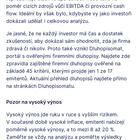
poměr cizích zdrojů vůči EBITDA či provozní cash
flow. Ideální by však bylo, kdybyste vy jako investoři
dokázali udělat i celkovou analýzu.
Je jasné, že ne každý investor má čas a dostatek
zkušeností, aby dokázal sám ohodnotit, zda je firma
zdravá či nikoliv. Proto také vznikl Dluhopisomat,
portál s ověřenými firemními dluhopisy. Najdete zde
zpravidla
zajištěné firemní dluhopisy
ověřené na
základě 45 kritérii, kterými projde jen 1 ze 17
emitentů. Aktuální přehled dluhopisů najdete přímo
na stránkách Dluhopisomatu.
Pozor na vysoký výnos
Vysoký výnos jde ruku v ruce s vyšším rizikem.
V současné době vysoké inflace, emitenti nabízejí
poměrně vysoké výnosy, a to mezi 8 až 20 %.
Zaměřte se vždy na analýzu a poměřte výsledky