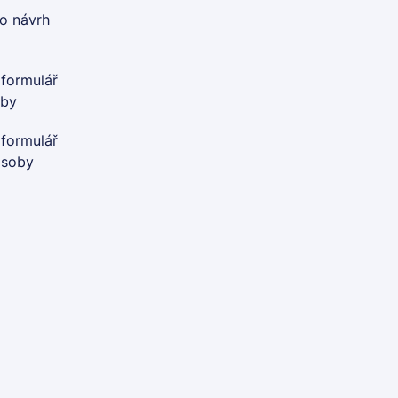
o návrh
 formulář
oby
 formulář
osoby