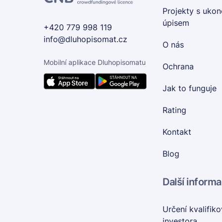
Projekty s uko
úpisem
+420 779 998 119
info@dluhopisomat.cz
O nás
Mobilní aplikace Dluhopisomatu
Ochrana
Jak to funguje
Rating
Kontakt
Blog
Další inform
Určení kvalifik
investora