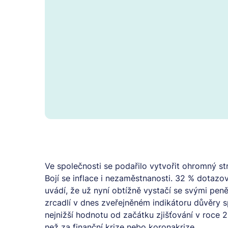
Ve společnosti se podařilo vytvořit ohromný str
Bojí se inflace i nezaměstnanosti. 32 % dotaz
uvádí, že už nyní obtížně vystačí se svými pen
zrcadlí v dnes zveřejněném indikátoru důvěry 
nejnižší hodnotu od začátku zjišťování v roce 2
než za finanční krize nebo koronakrize.