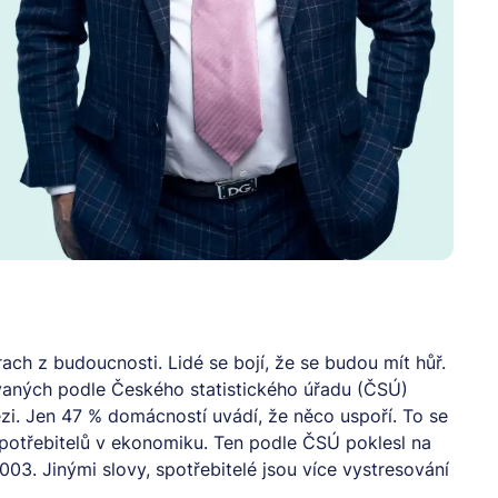
ach z budoucnosti. Lidé se bojí, že se budou mít hůř.
ovaných podle Českého statistického úřadu (ČSÚ)
ězi. Jen 47 % domácností uvádí, že něco uspoří. To se
spotřebitelů v ekonomiku. Ten podle ČSÚ poklesl na
003. Jinými slovy, spotřebitelé jsou více vystresování