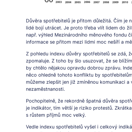
Důvěra spotřebitelů je přitom důležitá. Čím je 
lidé bojí utrácet. Je proto třeba vlít lidem do 
např. výhled Mezinárodního měnového fondu či 
informace se přitom mezi lidmi moc nešíří a mě
Z pohledu indexu důvěry spotřebitelů se zdá, 
zpomaluje. Z toho by šlo usuzovat, že se blíží
by chtělo nějakou opravdu dobrou zprávu. Inde
něco ohledně tohoto konfliktu by spotřebitel
můžeme zlepšit jen již zmíněnou komunikaci a v
nezaměstnanosti.
Pochopitelně, že rekordně špatná důvěra spotřeb
je indikátor, tím větší je riziko protestů. Zkrá
s růstem příjmů moc velký.
Vedle indexu spotřebitelů vyšel i celkový indik