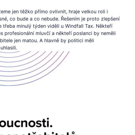
me jen těžko přímo ovlivnit, hraje velkou roli i
sné, co bude a co nebude. Řešením je proto zlepšení
třeba minulý týden viděli u Windfall Tax. Někteří
s profesionální mluvčí a někteří poslanci by neměli
tele jen matou. A hlavně by politici měli
hlasili.