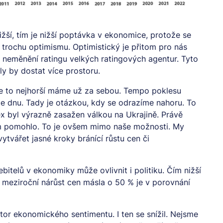
nižší, tím je nižší poptávka v ekonomice, protože se
žil trochu optimismu. Optimistický je přitom pro nás
neměnění ratingu velkých ratingových agentur. Tyto
ly by dostat více prostoru.
že to nejhorší máme už za sebou. Tempo poklesu
me dnu. Tady je otázkou, kdy se odrazíme nahoru. To
x byl výrazně zasažen válkou na Ukrajině. Právě
ům pomohlo. To je ovšem mimo naše možnosti. My
ytvářet jasné kroky bránící růstu cen či
itelů v ekonomiky může ovlivnit i politiku. Čím nižší
tka meziroční nárůst cen másla o 50 % je v porovnání
átor ekonomického sentimentu. I ten se snížil. Nejsme