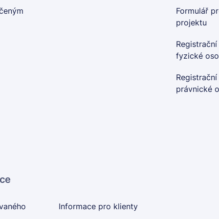
nčeným
Formulář pr
projektu
Registrační
fyzické os
Registrační
právnické 
ace
ovaného
Informace pro klienty