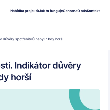
Nabídka projektů
Jak to funguje
Ochrana
O nás
Kontakt
or důvěry spotřebitelů nebyl nikdy horší
sti. Indikátor důvěry
dy horší