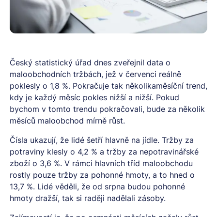
Český statistický úřad dnes zveřejnil data o
maloobchodních tržbách, jež v červenci reálně
poklesly o 1,8 %. Pokračuje tak několikaměsíční trend,
kdy je každý měsíc pokles nižší a nižší. Pokud
bychom v tomto trendu pokračovali, bude za několik
měsíců maloobchod mírně růst.
Čísla ukazují, že lidé šetří hlavně na jídle. Tržby za
potraviny klesly o 4,2 % a tržby za nepotravinářské
zboží o 3,6 %. V rámci hlavních tříd maloobchodu
rostly pouze tržby za pohonné hmoty, a to hned o
13,7 %. Lidé věděli, že od srpna budou pohonné
hmoty dražší, tak si raději nadělali zásoby.