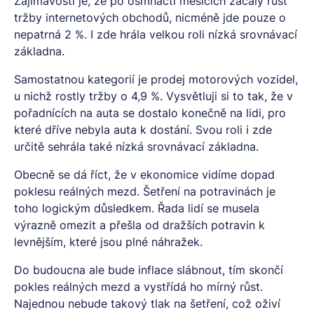
Zajímavostí je, že po osmnácti měsících začaly růst
tržby internetových obchodů, nicméně jde pouze o
nepatrná 2 %. I zde hrála velkou roli nízká srovnávací
základna.
Samostatnou kategorií je prodej motorových vozidel,
u nichž rostly tržby o 4,9 %. Vysvětluji si to tak, že v
pořadnících na auta se dostalo konečně na lidi, pro
které dříve nebyla auta k dostání. Svou roli i zde
určitě sehrála také nízká srovnávací základna.
Obecně se dá říct, že v ekonomice vidíme dopad
poklesu reálných mezd. Šetření na potravinách je
toho logickým důsledkem. Řada lidí se musela
výrazně omezit a přešla od dražších potravin k
levnějším, které jsou plné náhražek.
Do budoucna ale bude inflace slábnout, tím skončí
pokles reálných mezd a vystřídá ho mírný růst.
Najednou nebude takový tlak na šetření, což oživí