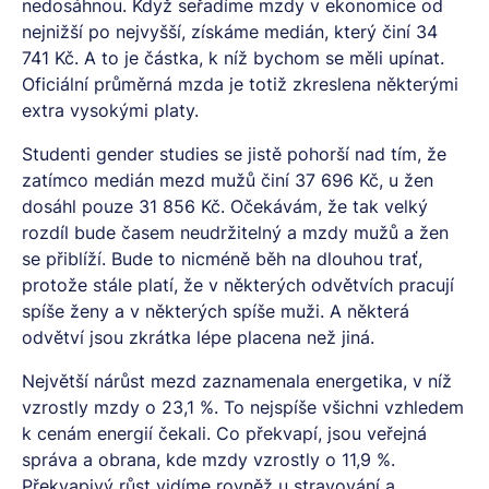
nedosáhnou. Když seřadíme mzdy v ekonomice od
nejnižší po nejvyšší, získáme medián, který činí 34
741 Kč. A to je částka, k níž bychom se měli upínat.
Oficiální průměrná mzda je totiž zkreslena některými
extra vysokými platy.
Studenti gender studies se jistě pohorší nad tím, že
zatímco medián mezd mužů činí 37 696 Kč, u žen
dosáhl pouze 31 856 Kč. Očekávám, že tak velký
rozdíl bude časem neudržitelný a mzdy mužů a žen
se přiblíží. Bude to nicméně běh na dlouhou trať,
protože stále platí, že v některých odvětvích pracují
spíše ženy a v některých spíše muži. A některá
odvětví jsou zkrátka lépe placena než jiná.
Největší nárůst mezd zaznamenala energetika, v níž
vzrostly mzdy o 23,1 %. To nejspíše všichni vzhledem
k cenám energií čekali. Co překvapí, jsou veřejná
správa a obrana, kde mzdy vzrostly o 11,9 %.
Překvapivý růst vidíme rovněž u stravování a