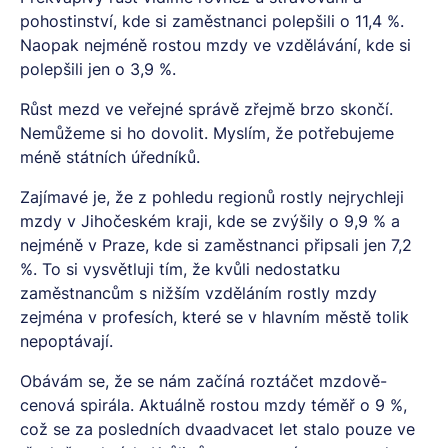
pohostinství, kde si zaměstnanci polepšili o 11,4 %.
Naopak nejméně rostou mzdy ve vzdělávání, kde si
polepšili jen o 3,9 %.
Růst mezd ve veřejné správě zřejmě brzo skončí.
Nemůžeme si ho dovolit. Myslím, že potřebujeme
méně státních úředníků.
Zajímavé je, že z pohledu regionů rostly nejrychleji
mzdy v Jihočeském kraji, kde se zvýšily o 9,9 % a
nejméně v Praze, kde si zaměstnanci připsali jen 7,2
%. To si vysvětluji tím, že kvůli nedostatku
zaměstnancům s nižším vzděláním rostly mzdy
zejména v profesích, které se v hlavním městě tolik
nepoptávají.
Obávám se, že se nám začíná roztáčet mzdově-
cenová spirála. Aktuálně rostou mzdy téměř o 9 %,
což se za posledních dvaadvacet let stalo pouze ve