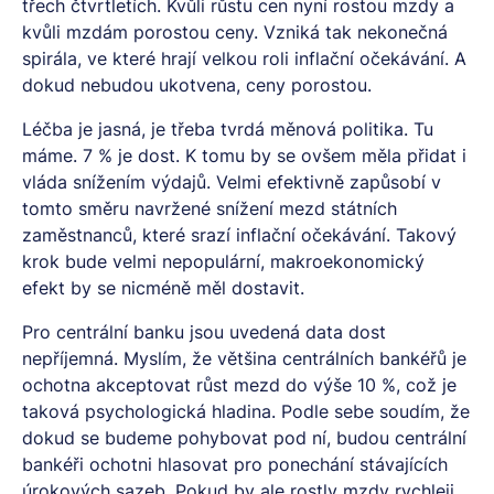
třech čtvrtletích. Kvůli růstu cen nyní rostou mzdy a
kvůli mzdám porostou ceny. Vzniká tak nekonečná
spirála, ve které hrají velkou roli inflační očekávání. A
dokud nebudou ukotvena, ceny porostou.
Léčba je jasná, je třeba tvrdá měnová politika. Tu
máme. 7 % je dost. K tomu by se ovšem měla přidat i
vláda snížením výdajů. Velmi efektivně zapůsobí v
tomto směru navržené snížení mezd státních
zaměstnanců, které srazí inflační očekávání. Takový
krok bude velmi nepopulární, makroekonomický
efekt by se nicméně měl dostavit.
Pro centrální banku jsou uvedená data dost
nepříjemná. Myslím, že většina centrálních bankéřů je
ochotna akceptovat růst mezd do výše 10 %, což je
taková psychologická hladina. Podle sebe soudím, že
dokud se budeme pohybovat pod ní, budou centrální
bankéři ochotni hlasovat pro ponechání stávajících
úrokových sazeb. Pokud by ale rostly mzdy rychleji,