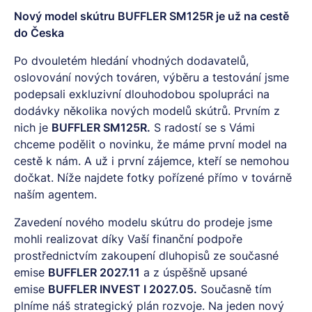
Nový model skútru BUFFLER SM125R je už na cestě
do Česka
Po dvouletém hledání vhodných dodavatelů,
oslovování nových továren, výběru a testování jsme
podepsali exkluzivní dlouhodobou spolupráci na
dodávky několika nových modelů skútrů. Prvním z
nich je
BUFFLER SM125R.
S radostí se s Vámi
chceme podělit o novinku, že máme první model na
cestě k nám. A už i první zájemce, kteří se nemohou
dočkat. Níže najdete fotky pořízené přímo v továrně
naším agentem.
Zavedení nového modelu skútru do prodeje jsme
mohli realizovat díky Vaší finanční podpoře
prostřednictvím zakoupení dluhopisů ze současné
emise
BUFFLER 2027.11
a z úspěšně upsané
emise
BUFFLER INVEST I 2027.05.
Současně tím
plníme náš strategický plán rozvoje. Na jeden nový