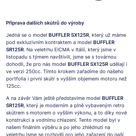
Příprava dalších skútrů do výroby
Jedná se o model
BUFFLER SX125R
, který už máme
pod exkluzivním kontraktem a model
BUFFLER
SR125R
. Na veletrhu EICMA v Itálii, který jsme v
listopadu s týmem navštívili, jsme se s továrnou
dohodli, že pro nás model
BUFFLER SX125R
udělají i
ve verzi 250cc. Tímto krokem zařadíme do našeho
portfolia i první skútr s vyšším objemem motoru než
125cc.
A na závěr Vám ještě představíme model
BUFFLER
SR125R
, který je moderním a plně vybaveným retro
skútrem s motorem o vyšším výkonu, a to díky nové
konstrukci a vodnímu chlazení. Tento model byl v
našem finálním výběru a po jeho zhlédnutí na
veletrhu jsme se rozhodli pro jeho zařazení do naší