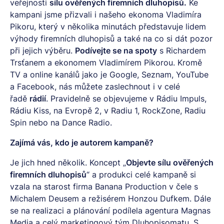
veřejnosti
sílu ověřených firemních dluhopisů
.
Ke
kampani jsme přizvali i našeho ekonoma Vladimíra
Pikoru, který v několika minutách představuje lidem
výhody firemních dluhopisů a také na co si dát pozor
při jejich výběru.
Podívejte se na spoty
s Richardem
Trsťanem a ekonomem Vladimírem Pikorou. Kromě
TV a online kanálů jako je Google, Seznam, YouTube
a Facebook, nás můžete zaslechnout i v celé
řadě
rádií
. Pravidelně se objevujeme v Rádiu Impuls,
Rádiu Kiss, na Evropě 2, v Radiu 1, RockZone, Radiu
Spin nebo na Dance Radio.
Zajímá vás, kdo je autorem kampaně?
Je jich hned několik. Koncept „
Objevte sílu ověřených
firemních dluhopisů
“ a produkci celé kampaně si
vzala na starost firma Banana Production v čele s
Michalem Deusem a režisérem Honzou Dufkem. Dále
se na realizaci a plánování podílela agentura Magnas
Media a celý marketingový tým Dluhopisomatu. S