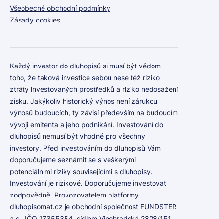
Všeobecné obchodní podmínky
Zásady cookies
Každý investor do dluhopisů si musí být vědom
toho, že taková investice sebou nese též riziko
ztráty investovaných prostředků a riziko nedosažení
zisku. Jakýkoliv historický výnos není zárukou
výnosů budoucích, ty závisí především na budoucím
vývoji emitenta a jeho podnikání. Investování do
dluhopisů nemusí být vhodné pro všechny
investory. Před investováním do dluhopisů Vám
doporučujeme seznámit se s veškerými
potenciálními riziky souvisejícími s dluhopisy.
Investování je rizikové. Doporučujeme investovat
zodpovědně. Provozovatelem platformy
dluhopisomat.cz je obchodní společnost FUNDSTER
a.s., IČO 17355354, sídlem Vinohradská 2828/151,