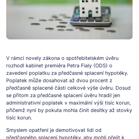
V rámci novely zákona o spotřebitelském úvěru
rozhodl kabinet premiéra Petra Fialy (ODS) o
zavedení poplatku za předčasné splacení hypotéky.
Poplatek může dosahovat až dvou procent z
předčasně splacené části celkové výše úvěru. Dosud
se přitom za předčasné splacení úvěru hradil jen
administrativní poplatek v maximální výši tisíc korun,
přičemž nyní by pokuta mohla činit desítky až stovky
tisíc korun.
Smyslem opatření je demotivovat lidi od
předčasného splacení hypotéky, aby mohli přejít k