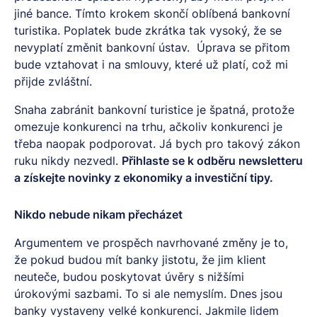
jiné bance. Tímto krokem skončí oblíbená bankovní
turistika. Poplatek bude zkrátka tak vysoký, že se
nevyplatí změnit bankovní ústav. Úprava se přitom
bude vztahovat i na smlouvy, které už platí, což mi
přijde zvláštní.
Snaha zabránit bankovní turistice je špatná, protože
omezuje konkurenci na trhu, ačkoliv konkurenci je
třeba naopak podporovat. Já bych pro takový zákon
ruku nikdy nezvedl.
Přihlaste se k odběru
newsletteru
a získejte novinky z ekonomiky a investiční tipy.
Nikdo nebude nikam přecházet
Argumentem ve prospěch navrhované změny je to,
že pokud budou mít banky jistotu, že jim klient
neuteče, budou poskytovat úvěry s nižšími
úrokovými sazbami. To si ale nemyslím. Dnes jsou
banky vystaveny velké konkurenci. Jakmile lidem