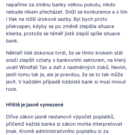
napaříme za změnu banky velkou pokutu, nikdo
nebude nikam přecházet. Sníží se konkurence a s tím
i tlak na nižší úrokové sazby. Byl bych proto
překvapen, kdyby se po změně zlepšila situace
klienta, protože se téměř jistě zlepší spíše situace
bank.
Někteří lidé dokonce tvrdí, že se tímto krokem stát
snaží zlepšit vztahy s bankovním sektorem, na který
uvalil Windfall Tax a daň z nadměrných zisků. Nevím,
jestli tomu tak je, ale je pravdou, že se to tak může
jevit. V každém případě lobbisté bank si musí mnout
ruce.
Hřiště je jasně vymezené
Dříve zákon jasně nestanovil výpočet poplatků,
přičemž každá banka si zákon mohla interpretovat
jinak. Kromě administrativního poplatku si za