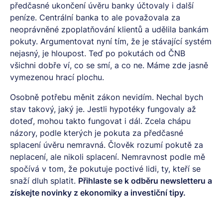
předčasné ukončení úvěru banky účtovaly i další
peníze. Centrální banka to ale považovala za
neoprávněné zpoplatňování klientů a udělila bankám
pokuty. Argumentovat nyní tím, že je stávající systém
nejasný, je hloupost. Teď po pokutách od ČNB
všichni dobře ví, co se smí, a co ne. Máme zde jasně
vymezenou hrací plochu.
Osobně potřebu měnit zákon nevidím. Nechal bych
stav takový, jaký je. Jestli hypotéky fungovaly až
doteď, mohou takto fungovat i dál. Zcela chápu
názory, podle kterých je pokuta za předčasné
splacení úvěru nemravná. Člověk rozumí pokutě za
neplacení, ale nikoli splacení. Nemravnost podle mě
spočívá v tom, že pokutuje poctivé lidi, ty, kteří se
snaží dluh splatit.
Přihlaste se k odběru
newsletteru
a
získejte novinky z ekonomiky a investiční tipy.