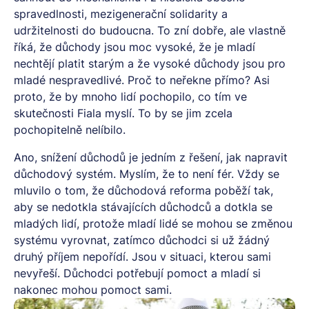
spravedlnosti, mezigenerační solidarity a
udržitelnosti do budoucna. To zní dobře, ale vlastně
říká, že důchody jsou moc vysoké, že je mladí
nechtějí platit starým a že vysoké důchody jsou pro
mladé nespravedlivé. Proč to neřekne přímo? Asi
proto, že by mnoho lidí pochopilo, co tím ve
skutečnosti Fiala myslí. To by se jim zcela
pochopitelně nelíbilo.
Ano, snížení důchodů je jedním z řešení, jak napravit
důchodový systém. Myslím, že to není fér. Vždy se
mluvilo o tom, že důchodová reforma poběží tak,
aby se nedotkla stávajících důchodců a dotkla se
mladých lidí, protože mladí lidé se mohou se změnou
systému vyrovnat, zatímco důchodci si už žádný
druhý příjem nepořídí. Jsou v situaci, kterou sami
nevyřeší. Důchodci potřebují pomoct a mladí si
nakonec mohou pomoct sami.