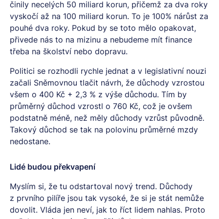
činily necelých 50 miliard korun, přičemž za dva roky
vyskočí až na 100 miliard korun. To je 100% nárůst za
pouhé dva roky. Pokud by se toto mělo opakovat,
přivede nás to na mizinu a nebudeme mít finance
třeba na školství nebo dopravu.
Politici se rozhodli rychle jednat a v legislativní nouzi
začali Sněmovnou tlačit návrh, že důchody vzrostou
všem o 400 Kč + 2,3 % z výše důchodu. Tím by
průměrný důchod vzrostl o 760 Kč, což je ovšem
podstatně méně, než měly důchody vzrůst původně.
Takový důchod se tak na polovinu průměrné mzdy
nedostane.
Lidé budou překvapení
Myslím si, že tu odstartoval nový trend. Důchody
z prvního pilíře jsou tak vysoké, že si je stát nemůže
dovolit. Vláda jen neví, jak to říct lidem nahlas. Proto