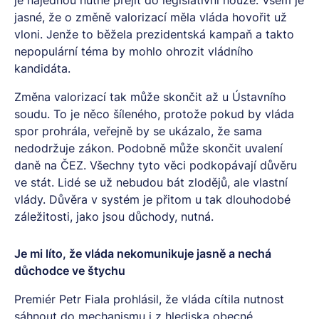
je najednou nutné přejít do legislativní nouze. Všem je
jasné, že o změně valorizací měla vláda hovořit už
vloni. Jenže to běžela prezidentská kampaň a takto
nepopulární téma by mohlo ohrozit vládního
kandidáta.
Změna valorizací tak může skončit až u Ústavního
soudu. To je něco šíleného, protože pokud by vláda
spor prohrála, veřejně by se ukázalo, že sama
nedodržuje zákon. Podobně může skončit uvalení
daně na ČEZ. Všechny tyto věci podkopávají důvěru
ve stát. Lidé se už nebudou bát zlodějů, ale vlastní
vlády. Důvěra v systém je přitom u tak dlouhodobé
záležitosti, jako jsou důchody, nutná.
Je mi líto, že vláda nekomunikuje jasně a nechá
důchodce ve štychu
Premiér Petr Fiala prohlásil, že vláda cítila nutnost
sáhnout do mechanismu i z hlediska obecné