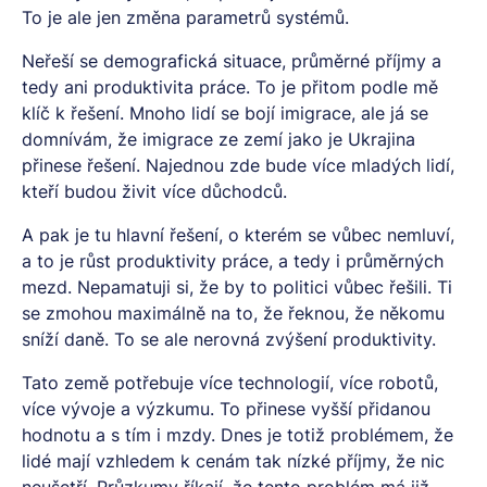
To je ale jen změna parametrů systémů.
Neřeší se demografická situace, průměrné příjmy a
tedy ani produktivita práce. To je přitom podle mě
klíč k řešení. Mnoho lidí se bojí imigrace, ale já se
domnívám, že imigrace ze zemí jako je Ukrajina
přinese řešení. Najednou zde bude více mladých lidí,
kteří budou živit více důchodců.
A pak je tu hlavní řešení, o kterém se vůbec nemluví,
a to je růst produktivity práce, a tedy i průměrných
mezd. Nepamatuji si, že by to politici vůbec řešili. Ti
se zmohou maximálně na to, že řeknou, že někomu
sníží daně. To se ale nerovná zvýšení produktivity.
Tato země potřebuje více technologií, více robotů,
více vývoje a výzkumu. To přinese vyšší přidanou
hodnotu a s tím i mzdy. Dnes je totiž problémem, že
lidé mají vzhledem k cenám tak nízké příjmy, že nic
neušetří. Průzkumy říkají, že tento problém má již