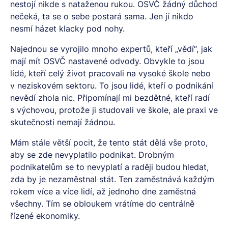
nestojí nikde s nataženou rukou. OSVČ žádný důchod
nečeká, ta se o sebe postará sama. Jen jí nikdo
nesmí házet klacky pod nohy.
Najednou se vyrojilo mnoho expertů, kteří „vědí“, jak
mají mít OSVČ nastavené odvody. Obvykle to jsou
lidé, kteří celý život pracovali na vysoké škole nebo
v neziskovém sektoru. To jsou lidé, kteří o podnikání
nevědí zhola nic. Připomínají mi bezdětné, kteří radí
s výchovou, protože ji studovali ve škole, ale praxi ve
skutečnosti nemají žádnou.
Mám stále větší pocit, že tento stát dělá vše proto,
aby se zde nevyplatilo podnikat. Drobným
podnikatelům se to nevyplatí a raději budou hledat,
zda by je nezaměstnal stát. Ten zaměstnává každým
rokem více a více lidí, až jednoho dne zaměstná
všechny. Tím se obloukem vrátíme do centrálně
řízené ekonomiky.