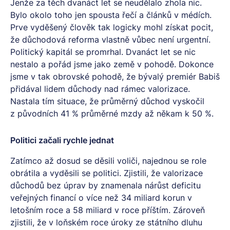
Jenže za těch dvanáct let se neudělalo zhola nic.
Bylo okolo toho jen spousta řečí a článků v médích.
Prve vyděšený člověk tak logicky mohl získat pocit,
že důchodová reforma vlastně vůbec není urgentní.
Politický kapitál se promrhal. Dvanáct let se nic
nestalo a pořád jsme jako země v pohodě. Dokonce
jsme v tak obrovské pohodě, že bývalý premiér Babiš
přidával lidem důchody nad rámec valorizace.
Nastala tím situace, že průměrný důchod vyskočil
z původních 41 % průměrné mzdy až někam k 50 %.
Politici začali rychle jednat
Zatímco až dosud se děsili voliči, najednou se role
obrátila a vyděsili se politici. Zjistili, že valorizace
důchodů bez úprav by znamenala nárůst deficitu
veřejných financí o více než 34 miliard korun v
letošním roce a 58 miliard v roce příštím. Zároveň
zjistili, že v loňském roce úroky ze státního dluhu