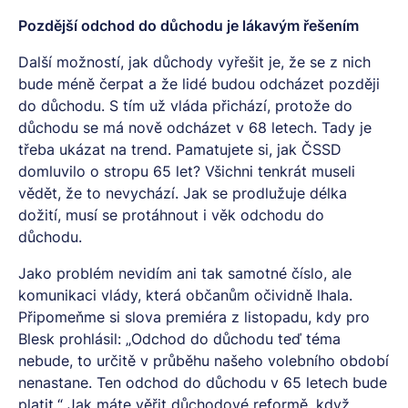
Pozdější odchod do důchodu je lákavým řešením
Další možností, jak důchody vyřešit je, že se z nich
bude méně čerpat a že lidé budou odcházet později
do důchodu. S tím už vláda přichází, protože do
důchodu se má nově odcházet v 68 letech. Tady je
třeba ukázat na trend. Pamatujete si, jak ČSSD
domluvilo o stropu 65 let? Všichni tenkrát museli
vědět, že to nevychází. Jak se prodlužuje délka
dožití, musí se protáhnout i věk odchodu do
důchodu.
Jako problém nevidím ani tak samotné číslo, ale
komunikaci vlády, která občanům očividně lhala.
Připomeňme si slova premiéra z listopadu, kdy pro
Blesk prohlásil: „Odchod do důchodu teď téma
nebude, to určitě v průběhu našeho volebního období
nenastane. Ten odchod do důchodu v 65 letech bude
platit.“ Jak máte věřit důchodové reformě, když