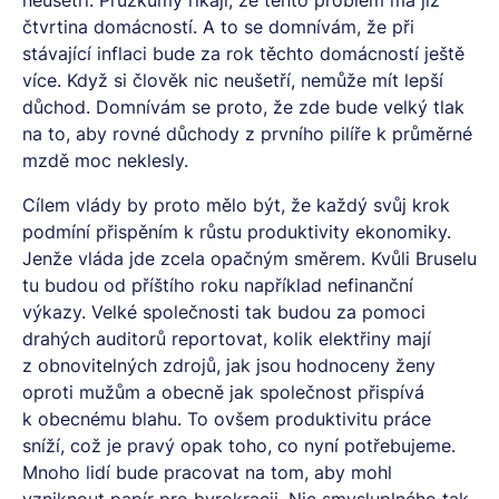
čtvrtina domácností. A to se domnívám, že při
stávající inflaci bude za rok těchto domácností ještě
více. Když si člověk nic neušetří, nemůže mít lepší
důchod. Domnívám se proto, že zde bude velký tlak
na to, aby rovné důchody z prvního pilíře k průměrné
mzdě moc neklesly.
Cílem vlády by proto mělo být, že každý svůj krok
podmíní přispěním k růstu produktivity ekonomiky.
Jenže vláda jde zcela opačným směrem. Kvůli Bruselu
tu budou od příštího roku například nefinanční
výkazy. Velké společnosti tak budou za pomoci
drahých auditorů reportovat, kolik elektřiny mají
z obnovitelných zdrojů, jak jsou hodnoceny ženy
oproti mužům a obecně jak společnost přispívá
k obecnému blahu. To ovšem produktivitu práce
sníží, což je pravý opak toho, co nyní potřebujeme.
Mnoho lidí bude pracovat na tom, aby mohl
vzniknout papír pro byrokracii. Nic smysluplného tak