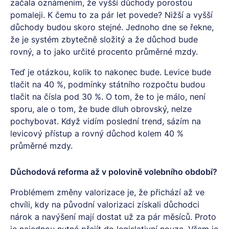
začala oznámením, že vyšší důchody porostou
pomaleji. K čemu to za pár let povede? Nižší a vyšší
důchody budou skoro stejné. Jednoho dne se řekne,
že je systém zbytečně složitý a že důchod bude
rovný, a to jako určité procento průměrné mzdy.
Teď je otázkou, kolik to nakonec bude. Levice bude
tlačit na 40 %, podmínky státního rozpočtu budou
tlačit na čísla pod 30 %. O tom, že to je málo, není
sporu, ale o tom, že bude dluh obrovský, nelze
pochybovat. Když vidím poslední trend, sázím na
levicový přístup a rovný důchod kolem 40 %
průměrné mzdy.
Důchodová reforma až v polovině volebního období?
Problémem změny valorizace je, že přichází až ve
chvíli, kdy na původní valorizaci získali důchodci
nárok a navýšení mají dostat už za pár měsíců. Proto