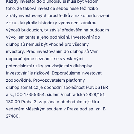
Každý investor do dluhopisů si musí být vědom
toho, že taková investice sebou nese též riziko
ztráty investovaných prostředků a riziko nedosažení
zisku. Jakýkoliv historický výnos není zárukou
výnosů budoucích, ty závisí především na budoucím
vývoji emitenta a jeho podnikání. Investování do
dluhopisů nemusí být vhodné pro všechny
investory. Před investováním do dluhopisů Vám
doporučujeme seznámit se s veškerými
potenciálními riziky souvisejícími s dluhopisy.
Investování je rizikové. Doporučujeme investovat
zodpovědně. Provozovatelem platformy
dluhopisomat.cz je obchodní společnost FUNDSTER
a.s., IČO 17355354, sídlem Vinohradská 2828/151,
130 00 Praha 3, zapsána v obchodním rejstříku
vedeném Městským soudem v Praze pod sp. zn. B
27480.