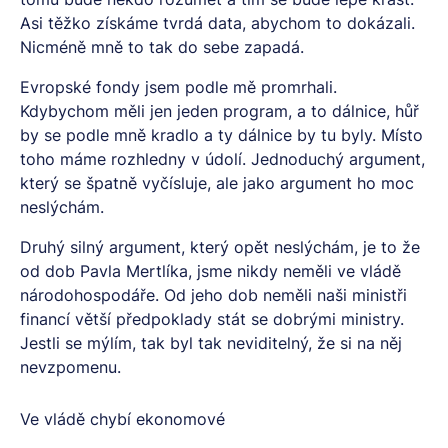
Asi těžko získáme tvrdá data, abychom to dokázali.
Nicméně mně to tak do sebe zapadá.
Evropské fondy jsem podle mě promrhali.
Kdybychom měli jen jeden program, a to dálnice, hůř
by se podle mně kradlo a ty dálnice by tu byly. Místo
toho máme rozhledny v údolí. Jednoduchý argument,
který se špatně vyčísluje, ale jako argument ho moc
neslýchám.
Druhý silný argument, který opět neslýchám, je to že
od dob Pavla Mertlíka, jsme nikdy neměli ve vládě
národohospodáře. Od jeho dob neměli naši ministři
financí větší předpoklady stát se dobrými ministry.
Jestli se mýlím, tak byl tak neviditelný, že si na něj
nevzpomenu.
Ve vládě chybí ekonomové