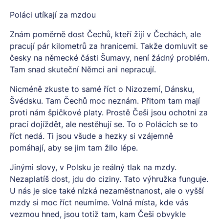
Poláci utíkají za mzdou
Znám poměrně dost Čechů, kteří žijí v Čechách, ale
pracují pár kilometrů za hranicemi. Takže domluvit se
česky na německé části Šumavy, není žádný problém.
Tam snad skuteční Němci ani nepracují.
Nicméně zkuste to samé říct o Nizozemí, Dánsku,
Švédsku. Tam Čechů moc neznám. Přitom tam mají
proti nám špičkové platy. Prostě Češi jsou ochotni za
prací dojíždět, ale nestěhují se. To o Polácích se to
říct nedá. Ti jsou všude a hezky si vzájemně
pomáhají, aby se jim tam žilo lépe.
Jinými slovy, v Polsku je reálný tlak na mzdy.
Nezaplatíš dost, jdu do ciziny. Tato výhružka funguje.
U nás je sice také nízká nezaměstnanost, ale o vyšší
mzdy si moc říct neumíme. Volná místa, kde vás
vezmou hned, jsou totiž tam, kam Češi obvykle