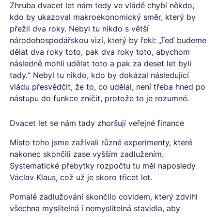
Zhruba dvacet let nám tedy ve vládě chybí někdo,
kdo by ukazoval makroekonomický směr, který by
přežil dva roky. Nebyl tu nikdo s větší
národohospodářskou vizí, který by řekl: „Teď budeme
dělat dva roky toto, pak dva roky toto, abychom
následně mohli udělat toto a pak za deset let byli
tady.“ Nebyl tu nikdo, kdo by dokázal následující
vládu přesvědčit, že to, co udělal, není třeba hned po
nástupu do funkce zničit, protože to je rozumné.
Dvacet let se nám tady zhoršují veřejné finance
Místo toho jsme zažívali různé experimenty, které
nakonec skončili zase vyšším zadlužením.
Systematické přebytky rozpočtu tu měl naposledy
Václav Klaus, což už je skoro třicet let.
Pomalé zadlužování skončilo covidem, který zdvihl
všechna myslitelná i nemyslitelná stavidla, aby