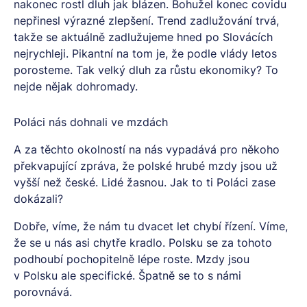
nakonec rostl dluh jak blázen. Bohužel konec covidu
nepřinesl výrazné zlepšení. Trend zadlužování trvá,
takže se aktuálně zadlužujeme hned po Slovácích
nejrychleji. Pikantní na tom je, že podle vlády letos
porosteme. Tak velký dluh za růstu ekonomiky? To
nejde nějak dohromady.
Poláci nás dohnali ve mzdách
A za těchto okolností na nás vypadává pro někoho
překvapující zpráva, že polské hrubé mzdy jsou už
vyšší než české. Lidé žasnou. Jak to ti Poláci zase
dokázali?
Dobře, víme, že nám tu dvacet let chybí řízení. Víme,
že se u nás asi chytře kradlo. Polsku se za tohoto
podhoubí pochopitelně lépe roste. Mzdy jsou
v Polsku ale specifické. Špatně se to s námi
porovnává.