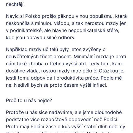
nechtějí.
Navíc si Polsko prošlo pěknou vlnou populismu, která
neskončila s minulou vládou, a tak nerostou mzdy jen
v podnikatelské, ale hlavně nepodnikatelské sféře,
kde jsou opravdu silné odbory.
Například mzdy učitelů byly letos zvýšeny o
neuvěřitelných třicet procent. Minimální mzda je proti
nám také zhruba o třetinu vyšší atd. Tedy tam, kam
dosáhne vláda, rostou mzdy moc pěkně. Otázkou je,
jestli tomu odpovídá i produktivita práce. Podle mě
ne. Nedivil bych se proto časem vyšší inflaci.
Proč to u nás nejde?
Protože u nás sice nadáváme, ale jsme dlouhodobě
podstatně více rozpočtově odpovědní než Poláci.
Proto mají Poláci zase o kus vyšší státní dluh než my.