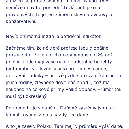
Z cizího se prostě snadno rozdává. Nikdo tedy
nemůže mluvit o posledních vládách jako o
pravicových. To je jen záměna slova pravicový a
konzervativní.
Navíc průměrná mzda je pofidérní indikátor
Začněme tím, že některé profese jsou globálně
proslulé tím, že je u nich mzda mnohem nižší než
příjem. Jinde mají zase různé podstatné benefity
(automobilky – levnější auta pro zaměstnance,
dopravní podniky – nulové jízdné pro zaměstnance a
jejich rodiny, zlevněné dovolené apod.), což má
nakonec na celkové příjmy velké dopady. Průměr tak
musí být zkreslený.
Podobné to je s daněmi. Daňové systémy jsou tak
komplikované, že má každý jiné daně.
A to je zase v Polsku. Tam mají v průměru vyšší daně,