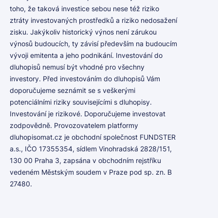
toho, že taková investice sebou nese též riziko
ztráty investovaných prostředků a riziko nedosažení
zisku. Jakýkoliv historický výnos není zárukou
výnosů budoucích, ty závisí především na budoucím
vývoji emitenta a jeho podnikání. Investování do
dluhopisů nemusí být vhodné pro všechny
investory. Před investováním do dluhopisů Vám
doporučujeme seznámit se s veškerými
potenciálními riziky souvisejícími s dluhopisy.
Investování je rizikové. Doporučujeme investovat
zodpovědně. Provozovatelem platformy
dluhopisomat.cz je obchodní společnost FUNDSTER
a.s., IČO 17355354, sídlem Vinohradská 2828/151,
130 00 Praha 3, zapsána v obchodním rejstříku
vedeném Městským soudem v Praze pod sp. zn. B
27480.