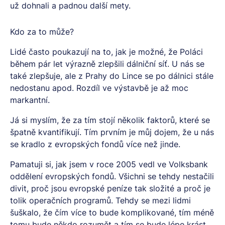
už dohnali a padnou další mety.
Kdo za to může?
Lidé často poukazují na to, jak je možné, že Poláci
během pár let výrazně zlepšili dálniční síť. U nás se
také zlepšuje, ale z Prahy do Lince se po dálnici stále
nedostanu apod. Rozdíl ve výstavbě je až moc
markantní.
Já si myslím, že za tím stojí několik faktorů, které se
špatně kvantifikují. Tím prvním je můj dojem, že u nás
se kradlo z evropských fondů více než jinde.
Pamatuji si, jak jsem v roce 2005 vedl ve Volksbank
oddělení evropských fondů. Všichni se tehdy nestačili
divit, proč jsou evropské peníze tak složité a proč je
tolik operačních programů. Tehdy se mezi lidmi
šuškalo, že čím více to bude komplikované, tím méně
tomu bude někdo rozumět a tím se bude lépe krást.