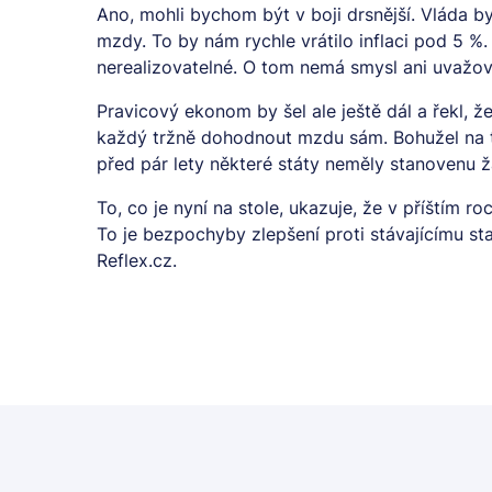
Ano, mohli bychom být v boji drsnější. Vláda 
mzdy. To by nám rychle vrátilo inflaci pod 5 %.
nerealizovatelné. O tom nemá smysl ani uvažo
Pravicový ekonom by šel ale ještě dál a řekl, ž
každý tržně dohodnout mzdu sám. Bohužel na to
před pár lety některé státy neměly stanovenu 
To, co je nyní na stole, ukazuje, že v příštím 
To je bezpochyby zlepšení proti stávajícímu sta
Reflex.cz.