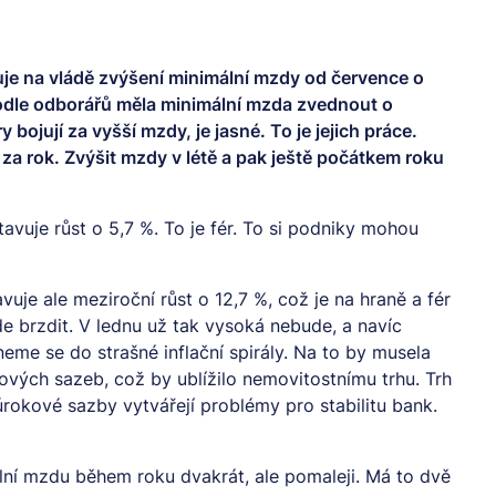
 na vládě zvýšení minimální mzdy od července o
podle odborářů měla minimální mzda zvednout o
bojují za vyšší mzdy, je jasné. To je jejich práce.
za rok. Zvýšit mzdy v létě a pak ještě počátkem roku
vuje růst o 5,7 %. To je fér. To si podniky mohou
je ale meziroční růst o 12,7 %, což je na hraně a fér
ude brzdit. V lednu už tak vysoká nebude, a navíc
eme se do strašné inflační spirály. Na to by musela
ových sazeb, což by ublížilo nemovitostnímu trhu. Trh
rokové sazby vytvářejí problémy pro stabilitu bank.
ální mzdu během roku dvakrát, ale pomaleji. Má to dvě