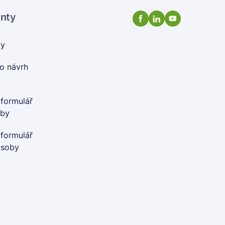
enty
ty
o návrh
 formulář
oby
 formulář
osoby