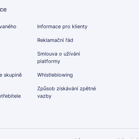
ace
ovaného
Informace pro klienty
Reklamační řád
Smlouva o užívání
platformy
e skupině
Whistleblowing
Způsob získávání zpětné
třebitele
vazby