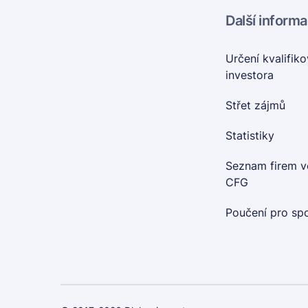
Další inform
Určení kvalifik
investora
Střet zájmů
Statistiky
Seznam firem v
CFG
Poučení pro spo