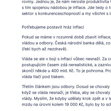
roviny. Jednou je, že nám neroste produktivita 
s tím spojenou nádobou je inflace. Jde tedy o
sektor s konkurenceschopností a my všichni s in
Potřebujeme postavit hráz inflaci
Pokud se máme v rozumné době zbavit inflace,
vládou a odbory. Česká národní banka dělá, co
(řekl bych až nezdravě).
Vláda se ale v boji s inflací vůbec nesnaží. Za c
postupujícím časem zdá nerealistické, a zaznív
skončí někde u 400 mld. Kč. To je pohroma. Pr
vláda tlačí pod tlakem.
Třetím článkem jsou odbory. Dosud se chovaly
když se vláda nesnaží, je třeba, aby se choval
vlády. Myslím, že kdyby udělaly krok zpět a v l
mzdu na úrovni kolem 19 000 Kč, bylo by to s