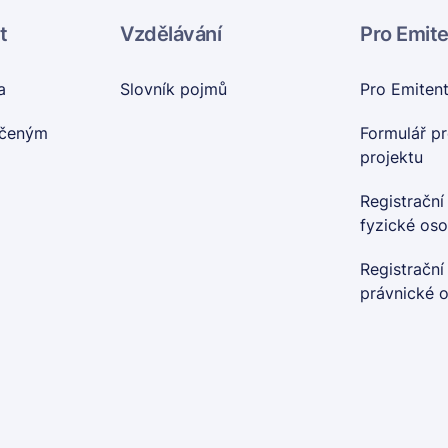
t
Vzdělávání
Pro Emit
a
Slovník pojmů
Pro Emiten
nčeným
Formulář pr
projektu
Registrační
fyzické os
Registrační
právnické 