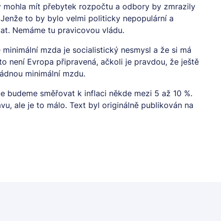
by mohla mít přebytek rozpočtu a odbory by zmrazily
 Jenže to by bylo velmi politicky nepopulární a
vat. Nemáme tu pravicovou vládu.
e minimální mzda je socialistický nesmysl a že si má
 není Evropa připravená, ačkoli je pravdou, že ještě
žádnou minimální mzdu.
roce budeme směřovat k inflaci někde mezi 5 až 10 %.
vu, ale je to málo. Text byl originálně publikován na