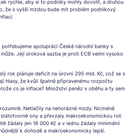
tak rychle, aby si to podniky mohly dovolit, a druhou
 to, že s vyšší mzdou bude mít problém podnikový
flací.
 potřebujeme spolupráci České národní banky s
 může. Její úroková sazba je proti ECB velmi vysoko
elý rok plánuje deficit na úrovni 295 mld. Kč, což se s
ají hlasy, že kvůli špatně připravenému rozpočtu
otože co je inflace? Množství peněz v oběhu a ty sem
 rozumně. Netlačily na nehorázné mzdy. Nicméně
y státotvorně ony a převzaly makroekonomickou roli
étě žádaly jen 18 000 Kč a v lednu žádaly minimální
chůdnější k dohodě a makroekonomicky lepší.