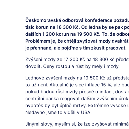
Českomoravská odborová konfederace požaduje
tisíc korun na 18 300 Kč. Od ledna by se pak 
dalších 1 200 korun na 19 500 Kč. To, že odbory 
Problémem je, že chtějí zvyšovat mzdy dvakrát 
je přehnané, ale pojďme s tím zkusit pracovat.
Zvýšení mzdy ze 17 300 Kč na 18 300 Kč předsta
dovolit. Ceny rostou a růst by měly i mzdy.
Lednové zvýšení mzdy na 19 500 Kč už představu
to už není. Aktuálně je sice inflace 15 %, ale b
pokud budou růst mzdy přesně o inflaci, dostan
centrální banka reagovat dalším zvýšením úrok
hypoték by byl úplně mrtvý. Extrémně vysoké ú
Nedávno jsme to viděli v USA.
Jinými slovy, myslím si, že lze zvyšovat minim