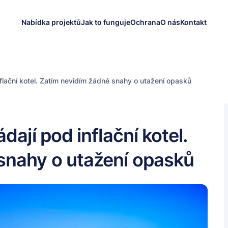
Nabídka projektů
Jak to funguje
Ochrana
O nás
Kontakt
nflační kotel. Zatím nevidím žádné snahy o utažení opasků
dají pod inflační kotel.
snahy o utažení opasků