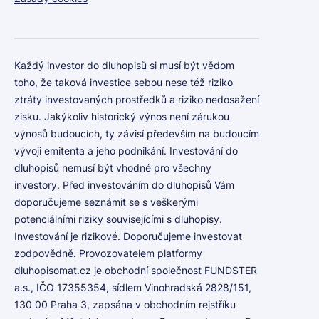
Každý investor do dluhopisů si musí být vědom
toho, že taková investice sebou nese též riziko
ztráty investovaných prostředků a riziko nedosažení
zisku. Jakýkoliv historický výnos není zárukou
výnosů budoucích, ty závisí především na budoucím
vývoji emitenta a jeho podnikání. Investování do
dluhopisů nemusí být vhodné pro všechny
investory. Před investováním do dluhopisů Vám
doporučujeme seznámit se s veškerými
potenciálními riziky souvisejícími s dluhopisy.
Investování je rizikové. Doporučujeme investovat
zodpovědně. Provozovatelem platformy
dluhopisomat.cz je obchodní společnost FUNDSTER
a.s., IČO 17355354, sídlem Vinohradská 2828/151,
130 00 Praha 3, zapsána v obchodním rejstříku