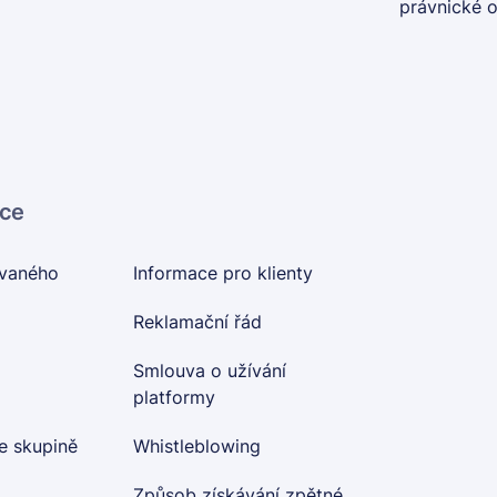
právnické 
ace
ovaného
Informace pro klienty
Reklamační řád
Smlouva o užívání
platformy
e skupině
Whistleblowing
Způsob získávání zpětné