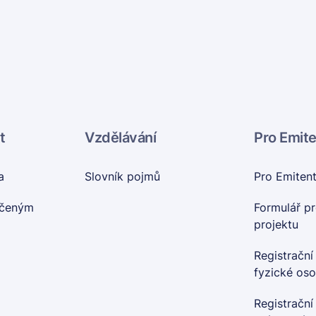
t
Vzdělávání
Pro Emit
a
Slovník pojmů
Pro Emiten
nčeným
Formulář pr
projektu
Registrační
fyzické os
Registrační