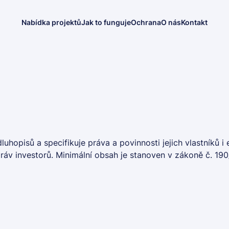
Nabídka projektů
Jak to funguje
Ochrana
O nás
Kontakt
hopisů a specifikuje práva a povinnosti jejich vlastníků i 
áv investorů. Minimální obsah je stanoven v zákoně č. 190