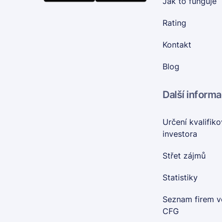
Jak to funguje
Rating
Kontakt
Blog
Další inform
Určení kvalifik
investora
Střet zájmů
Statistiky
Seznam firem v
CFG