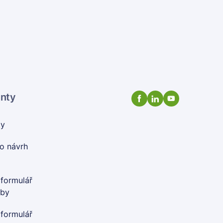
enty
ty
o návrh
 formulář
oby
 formulář