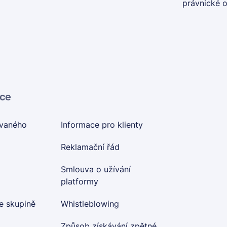
právnické 
ace
ovaného
Informace pro klienty
Reklamační řád
Smlouva o užívání
platformy
e skupině
Whistleblowing
Způsob získávání zpětné