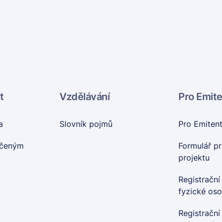
t
Vzdělávání
Pro Emit
a
Slovník pojmů
Pro Emiten
nčeným
Formulář pr
projektu
Registrační
fyzické os
Registrační