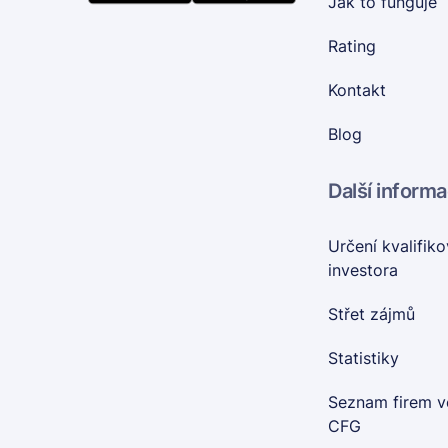
Jak to funguje
Rating
Kontakt
Blog
Další inform
Určení kvalifik
investora
Střet zájmů
Statistiky
Seznam firem v
CFG