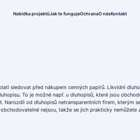
Nabídka projektů
Jak to funguje
Ochrana
O nás
Kontakt
 vyplatí sledovat před nákupem cenných papírů. Likvidní dluh
 dluhopisu. To je možné např. u dluhopisů, které jsou obch
Narozdíl od dluhopisů netransparentních firem, kterým se na
ě obchodovatelné nejsou, takže se jich prakticky nemůžete 