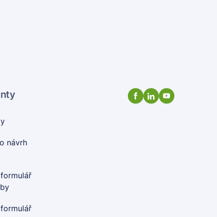
enty
ty
o návrh
 formulář
oby
 formulář