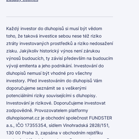
Každý investor do dluhopisů si musí být vědom
toho, že taková investice sebou nese též riziko
ztráty investovaných prostředků a riziko nedosažení
zisku. Jakýkoliv historický výnos není zárukou
výnosů budoucích, ty závisí především na budoucím
vývoji emitenta a jeho podnikání. Investování do
dluhopisů nemusí být vhodné pro všechny
investory. Před investováním do dluhopisů Vám
doporučujeme seznámit se s veškerými
potenciálními riziky souvisejícími s dluhopisy.
Investování je rizikové. Doporučujeme investovat
zodpovědně. Provozovatelem platformy
dluhopisomat.cz je obchodní společnost FUNDSTER
a.s., IČO 17355354, sídlem Vinohradská 2828/151,
130 00 Praha 3, zapsána v obchodním rejstříku