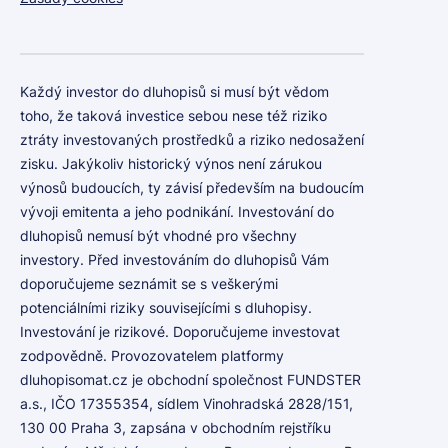
Každý investor do dluhopisů si musí být vědom
toho, že taková investice sebou nese též riziko
ztráty investovaných prostředků a riziko nedosažení
zisku. Jakýkoliv historický výnos není zárukou
výnosů budoucích, ty závisí především na budoucím
vývoji emitenta a jeho podnikání. Investování do
dluhopisů nemusí být vhodné pro všechny
investory. Před investováním do dluhopisů Vám
doporučujeme seznámit se s veškerými
potenciálními riziky souvisejícími s dluhopisy.
Investování je rizikové. Doporučujeme investovat
zodpovědně. Provozovatelem platformy
dluhopisomat.cz je obchodní společnost FUNDSTER
a.s., IČO 17355354, sídlem Vinohradská 2828/151,
130 00 Praha 3, zapsána v obchodním rejstříku