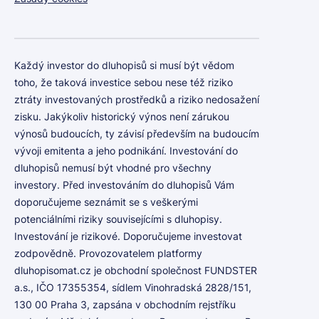
Každý investor do dluhopisů si musí být vědom
toho, že taková investice sebou nese též riziko
ztráty investovaných prostředků a riziko nedosažení
zisku. Jakýkoliv historický výnos není zárukou
výnosů budoucích, ty závisí především na budoucím
vývoji emitenta a jeho podnikání. Investování do
dluhopisů nemusí být vhodné pro všechny
investory. Před investováním do dluhopisů Vám
doporučujeme seznámit se s veškerými
potenciálními riziky souvisejícími s dluhopisy.
Investování je rizikové. Doporučujeme investovat
zodpovědně. Provozovatelem platformy
dluhopisomat.cz je obchodní společnost FUNDSTER
a.s., IČO 17355354, sídlem Vinohradská 2828/151,
130 00 Praha 3, zapsána v obchodním rejstříku