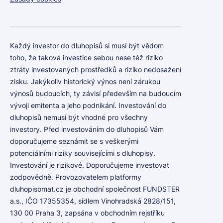
Každý investor do dluhopisů si musí být vědom
toho, že taková investice sebou nese též riziko
ztráty investovaných prostředků a riziko nedosažení
zisku. Jakýkoliv historický výnos není zárukou
výnosů budoucích, ty závisí především na budoucím
vývoji emitenta a jeho podnikání. Investování do
dluhopisů nemusí být vhodné pro všechny
investory. Před investováním do dluhopisů Vám
doporučujeme seznámit se s veškerými
potenciálními riziky souvisejícími s dluhopisy.
Investování je rizikové. Doporučujeme investovat
zodpovědně. Provozovatelem platformy
dluhopisomat.cz je obchodní společnost FUNDSTER
a.s., IČO 17355354, sídlem Vinohradská 2828/151,
130 00 Praha 3, zapsána v obchodním rejstříku