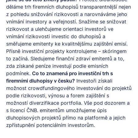
děláme trh firemních dluhopisů transparentnější nejen
z pohledu snižování rizikovosti a narovnáváme jeho
vnímání investory a veřejností. Snažíme se snižovat
rizikovost a ulehčujeme orientaci investorů ve
vnímání rizikovosti investic do dluhopisů a
směřujeme emitenty ke kvalitnějšímu zajištění emisí.
Přísně investiční projekty kontrolujeme –
skóringem
to začíná
. Sledujeme finanční zdraví emitentů a to,
zda získané peníze investují podle emisních
podmínek.
Co to znamená pro investiční trh s
firemními dluhopisy v česku?
Investoři získali
možnost crowdfundingového investování do projektů
podle rizikovosti, výnosu a forem zajištění s
možností diverzifikace portfolia. Vše pod dozorem a
s licencí ČNB. emitentům umožňujeme úpis
dluhopisových projektů přímo na platformě a jejich
zpřístupnění potenciálním investorům.