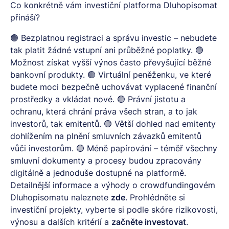
Co konkrétně vám investiční platforma Dluhopisomat
přináší?
🟢 Bezplatnou registraci a správu investic – nebudete
tak platit žádné vstupní ani průběžné poplatky. 🟢
Možnost získat vyšší výnos často převyšující běžné
bankovní produkty. 🟢 Virtuální peněženku, ve které
budete moci bezpečně uchovávat vyplacené finanční
prostředky a vkládat nové. 🟢 Právní jistotu a
ochranu, která chrání práva všech stran, a to jak
investorů, tak emitentů. 🟢 Větší dohled nad emitenty
dohlížením na plnění smluvních závazků emitentů
vůči investorům. 🟢 Méně papírování – téměř všechny
smluvní dokumenty a procesy budou zpracovány
digitálně a jednoduše dostupné na platformě.
Detailnější informace a výhody o crowdfundingovém
Dluhopisomatu naleznete
zde
. Prohlédněte si
investiční projekty, vyberte si podle skóre rizikovosti,
výnosu a dalších kritérií a
začněte investovat
.