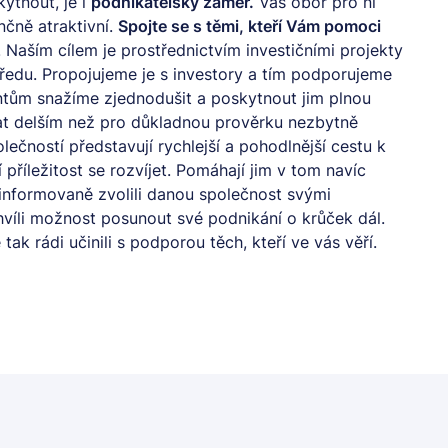
ytnout, je i
podnikatelský záměr.
Váš obor pro ni
nčně atraktivní.
Spojte se s těmi, kteří Vám pomoci
 Naším cílem je prostřednictvím investičními projekty
du. Propojujeme je s investory a tím podporujeme
tentům snažíme zjednodušit a poskytnout jim plnou
at delším než pro důkladnou prověrku nezbytně
čností představují rychlejší a pohodlnější cestu k
 příležitost se rozvíjet. Pomáhají jim v tom navíc
i informovaně zvolili danou společnost svými
hvíli možnost posunout své podnikání o krůček dál.
tak rádi učinili s podporou těch, kteří ve vás věří.