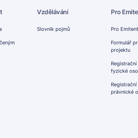
t
Vzdělávání
Pro Emit
a
Slovník pojmů
Pro Emiten
nčeným
Formulář pr
projektu
Registrační
fyzické os
Registrační
právnické 