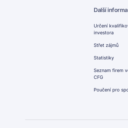
Další inform
Určení kvalifik
investora
Střet zájmů
Statistiky
Seznam firem v
CFG
Poučení pro spo