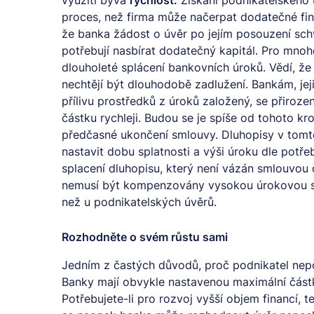
proces, než firma může načerpat dodatečné fin
že banka žádost o úvěr po jejím posouzení schvá
potřebují nasbírat dodatečný kapitál. Pro mno
dlouholeté splácení bankovních úroků. Vědí, že s
nechtějí být dlouhodobě zadlužení. Bankám, jeji
přílivu prostředků z úroků založený, se přiroz
částku rychleji. Budou se je spíše od tohoto kr
předčasné ukončení smlouvy. Dluhopisy v tomto
nastavit dobu splatnosti a výši úroku dle potře
splacení dluhopisu, který není vázán smlouvou
nemusí být kompenzovány vysokou úrokovou saz
než u podnikatelských úvěrů.
Rozhodněte o svém růstu sami
Jedním z častých důvodů, proč podnikatel ne
Banky mají obvykle nastavenou maximální částku
Potřebujete-li pro rozvoj vyšší objem financí, 