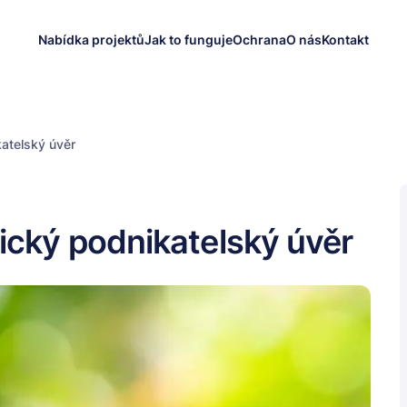
Nabídka projektů
Jak to funguje
Ochrana
O nás
Kontakt
katelský úvěr
ický podnikatelský úvěr