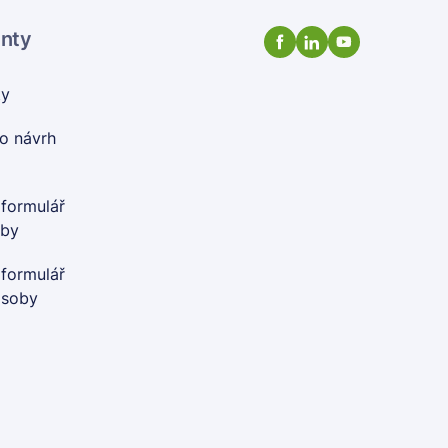
enty
ty
o návrh
 formulář
oby
 formulář
osoby