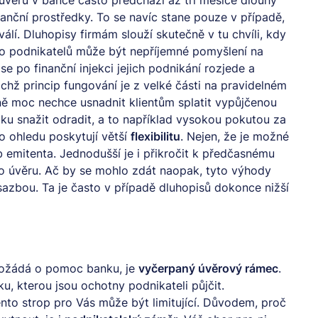
anční prostředky. To se navíc stane pouze v případě,
lí. Dluhopisy firmám slouží skutečně v tu chvíli, kdy
ho podnikatelů může být nepříjemné pomyšlení na
e po finanční injekci jejich podnikání rozjede a
chž princip fungování je z velké části na pravidelném
eně moc nechce usnadnit klientům splatit vypůjčenou
oku snažit odradit, a to například vysokou pokutou za
 ohledu poskytují větší
flexibilitu
. Nejen, že je možné
b emitenta. Jednodušší je i přikročit k předčasnému
 o úvěru. Ač by se mohlo zdát naopak, tyto výhody
bou. Ta je často v případě dluhopisů dokonce nižší
požádá o pomoc banku, je
vyčerpaný úvěrový rámec
.
, kterou jsou ochotny podnikateli půjčit.
tento strop pro Vás může být limitující. Důvodem, proč