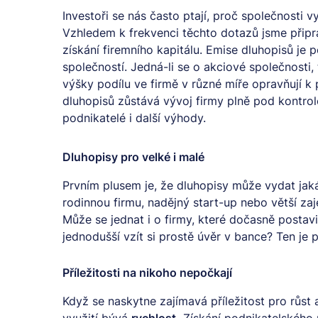
Investoři se nás často ptají, proč společnosti v
Vzhledem k frekvenci těchto dotazů jsme připra
získání firemního kapitálu. Emise dluhopisů j
společností. Jedná-li se o akciové společnosti,
výšky podílu ve firmě v různé míře opravňují k 
dluhopisů zůstává vývoj firmy plně pod kontrol
podnikatelé i další výhody.
Dluhopisy pro velké i malé
Prvním plusem je, že dluhopisy může vydat jaká
rodinnou firmu, nadějný start-up nebo větší zaje
Může se jednat i o firmy, které dočasně postav
jednodušší vzít si prostě úvěr v bance? Ten je 
Příležitosti na nikoho nepočkají
Když se naskytne zajímavá příležitost pro růst 
využití bývá
rychlost.
Získání podnikatelského 