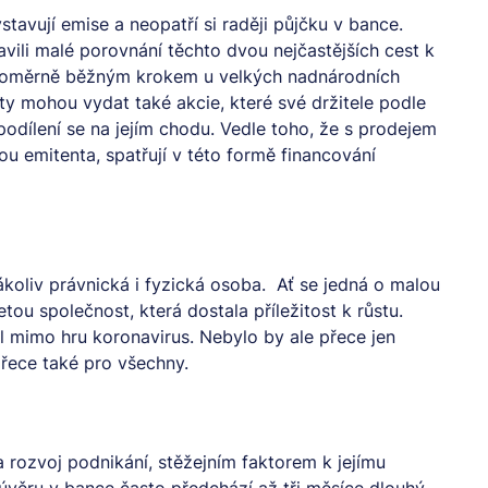
ystavují emise a neopatří si raději půjčku v bance.
vili malé porovnání těchto dvou nejčastějších cest k
e poměrně běžným krokem u velkých nadnárodních
 ty mohou vydat také akcie, které své držitele podle
podílení se na jejím chodu. Vedle toho, že s prodejem
ou emitenta, spatřují v této formě financování
koliv právnická i fyzická osoba. Ať se jedná o malou
tou společnost, která dostala příležitost k růstu.
il mimo hru koronavirus. Nebylo by ale přece jen
přece také pro všechny.
a rozvoj podnikání, stěžejním faktorem k jejímu
úvěru v bance často předchází až tři měsíce dlouhý