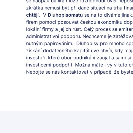
se naopak banka může rozhodnout úvěr neposk
zkrátka nemusí být při dané situaci na trhu fina
chtějí.
V
Dluhopisomatu
se na to díváme jinak.
firem pomoci posouvat českou ekonomiku dopře
lokální firmy a jejich růst. Celý proces se emi
administrativní podporu. Nechceme je zatěžov
nutným papírováním. Dluhopisy pro mnoho spole
získání dodatečného kapitálu ve chvíli, kdy mají
investoři, které obor podnikání zaujal a sami s
investicemi podpořit. Možná máte i vy v tuto c
Nebojte se nás
kontaktovat
v případě, že byste 