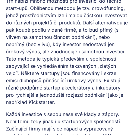
Trh nabízí mnoho možností pro investici do těchto
start-upů. Oblíbenou metodou je tzv. crowdfunding,
jehož prostřednictvím lze i malou částkou investovat
do různých projektů či produktů. Další alternativou je
pak koupě podílu v dané firmě, a to buď přímý (s
vlivem na samotnou činnost podnikání), nebo
nepřímý (bez vlivu), kdy investor nedostává jen
úrokový výnos, ale zhodnocuje i samotnou investici.
Tato metoda je typická především u společností
zabývající se vyhledáváním takzvaných „zlatých
vejcí“. Některé startupy jsou financovány i skrze
emisi
dluhopisů
přinášející úrokový výnos. Existují i
různé podpůrné startup akcelerátory a inkubátory
pro rychlejší a jednodušší rozjezd podnikání jako je
například Kickstarter.
Každá investice s sebou nese své klady a zápory.
Není tomu tedy jinak i u startupových společností.
Začínající firmy mají sice nápad a vypracovaný