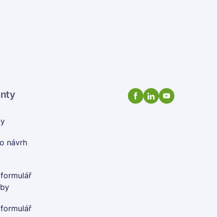
enty
ty
o návrh
 formulář
oby
 formulář