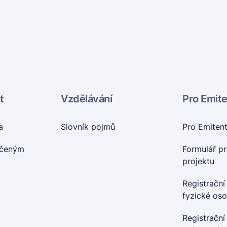
t
Vzdělávání
Pro Emit
a
Slovník pojmů
Pro Emiten
nčeným
Formulář pr
projektu
Registrační
fyzické os
Registrační