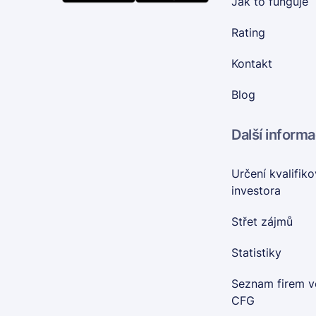
Jak to funguje
Rating
Kontakt
Blog
Další inform
Určení kvalifik
investora
Střet zájmů
Statistiky
Seznam firem v
CFG