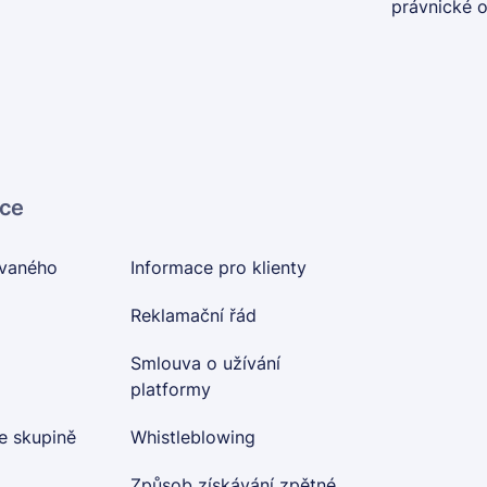
právnické 
ace
ovaného
Informace pro klienty
Reklamační řád
Smlouva o užívání
platformy
e skupině
Whistleblowing
Způsob získávání zpětné