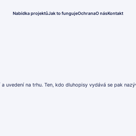
Nabídka projektů
Jak to funguje
Ochrana
O nás
Kontakt
 a uvedení na trhu. Ten, kdo dluhopisy vydává se pak nazý