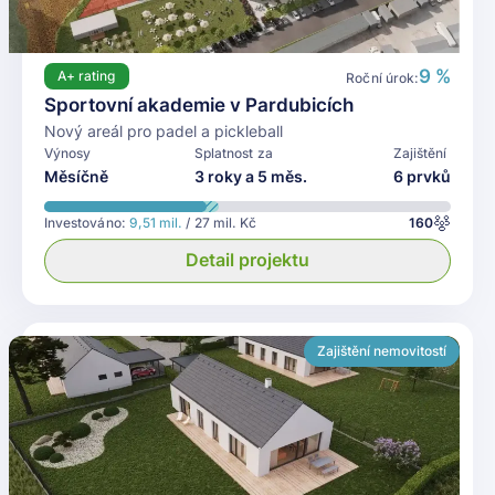
9 %
A+
rating
Roční úrok:
Sportovní akademie v Pardubicích
Nový areál pro padel a pickleball
Výnosy
Splatnost za
Zajištění
Měsíčně
3 roky a 5 měs.
6 prvků
Investováno:
9,51 mil.
/ 27 mil. Kč
160
Detail projektu
Zajištění nemovitostí