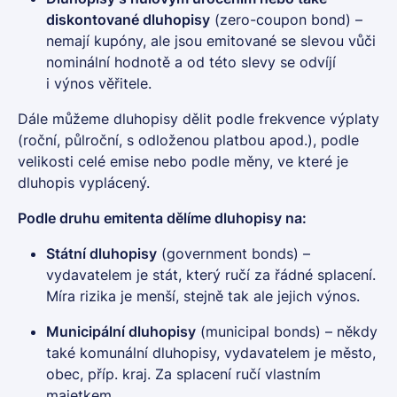
diskontované
dluhopisy
(zero-coupon bond) –
nemají kupóny, ale jsou emitované se slevou vůči
nominální hodnotě a od této slevy se odvíjí
i výnos věřitele.
Dále můžeme
dluhopisy
dělit podle frekvence výplaty
(roční, půlroční, s odloženou platbou apod.), podle
velikosti celé
emise
nebo podle měny, ve které je
dluhopis
vyplácený.
Podle druhu emitenta dělíme
dluhopisy
na:
Státní dluhopisy
(government bonds) –
vydavatelem je stát, který ručí za řádné splacení.
Míra rizika je menší, stejně tak ale jejich výnos.
Municipální
dluhopisy
(municipal bonds) – někdy
také
komunální dluhopisy
, vydavatelem je město,
obec, příp. kraj. Za splacení ručí vlastním
majetkem.