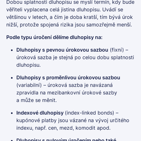
Dobou splatnosti dluhopisu se myslí termín, kdy bude
věřiteli vyplacena celá jistina dluhopisu. Uvádí se
většinou v letech, a čím je doba kratší, tím bývá úrok
nižší, protože spojená rizika jsou samozřejmě menší.
Podle typu úročení dělíme
dluhopisy
na:
Dluhopisy
s pevnou úrokovou sazbou
(fixní) –
úroková sazba je stejná po celou dobu splatnosti
dluhopisu.
Dluhopisy
s proměnlivou úrokovou sazbou
(variabilní) – úroková sazba je navázaná
zpravidla na mezibankovní úrokové sazby
a může se měnit.
Indexové
dluhopisy
(index-linked bonds) –
kupónové platby jsou vázané na vývoj určitého
indexu, např. cen, mezd, komodit apod.
Dluhopisy
s nulovým úročením nebo také