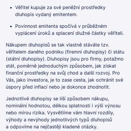
Věřitel
kupuje za své peněžní prostředky
dluhopis
vydaný emitentem.
Povinnost emitenta spočívá v průběžném
vyplácení úroků a splacení dlužné částky věřiteli.
Nákupem dluhopisů se tak vlastně stáváte tzv.
věřitelem daného podniku (
firemní dluhopisy
) či státu
(
státní dluhopisy
).
Dluhopisy
jsou pro firmy, potažmo
stát, poměrně jednoduchým způsobem, jak získat
finanční prostředky na svůj chod a další rozvoj. Pro
Vás, jako investora, je to zase cesta, jak ochránit své
úspory před inflací nebo je dokonce zhodnotit.
Jednotlivé
dluhopisy
se liší způsobem nákupu,
nominální hodnotou, délkou splatnosti i výší výnosu
nebo mírou rizika. Vysvětlíme vám hlavní rozdíly,
výhody a nevýhody jednotlivých typů dluhopisů
a odpovíme na nejčastěji kladené otázky.