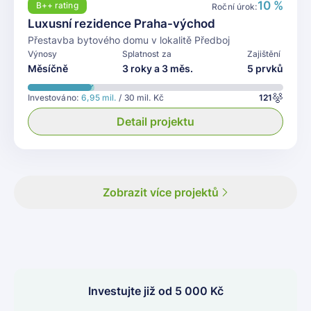
10 %
B++
rating
Roční úrok:
Luxusní rezidence Praha-východ
Přestavba bytového domu v lokalitě Předboj
Výnosy
Splatnost za
Zajištění
Měsíčně
3 roky a 3 měs.
5 prvků
Investováno:
6,95 mil.
/ 30 mil. Kč
121
Detail projektu
Zobrazit více projektů
Investujte již od 5 000 Kč