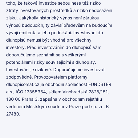
toho, že taková investice sebou nese též riziko
ztráty investovaných prostředků a riziko nedosažení
zisku. Jakýkoliv historický výnos není zárukou
výnosů budoucích, ty závisí především na budoucím
vývoji emitenta a jeho podnikání. Investování do
dluhopisů nemusí být vhodné pro všechny
investory. Před investováním do dluhopisů Vám
doporučujeme seznámit se s veškerými
potenciálními riziky souvisejícími s dluhopisy.
Investování je rizikové. Doporučujeme investovat
zodpovědně. Provozovatelem platformy
dluhopisomat.cz je obchodní společnost FUNDSTER
a.s., IČO 17355354, sídlem Vinohradská 2828/151,
130 00 Praha 3, zapsána v obchodním rejstříku
vedeném Městským soudem v Praze pod sp. zn. B
27480.