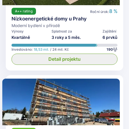
8 %
A++
rating
Roční úrok:
Nízkoenergetické domy u Prahy
Moderní bydlení v přírodě
Výnosy
Splatnost za
Zajištění
Kvartálně
3 roky a 5 měs.
6 prvků
Investováno:
18,53 mil.
/ 24 mil. Kč
190
Detail projektu