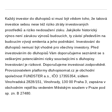
Každý investor do dluhopisů si musí být vědom toho, že taková
investice sebou nese též riziko ztráty investovaných
prostředků a riziko nedosažení zisku. Jakýkoliv historický
výnos není zárukou výnosů budoucích, ty závisí především na
budoucím vývoji emitenta a jeho podnikání. Investování do
dluhopisů nemusí být vhodné pro všechny investory. Před
investováním do dluhopisů Vám doporučujeme seznámit se s
veškerými potenciálními riziky souvisejícími s dluhopisy.
Investování je rizikové. Doporučujeme investovat zodpovědně.
Provozovatelem platformy dluhopisomat.cz je obchodní
společnost FUNDSTER a.s., IČO 17355354, sídlem
Vinohradská 2828/151, Vinohrady, 130 00 Praha 3, zapsána v
obchodním rejstříku vedeném Městským soudem v Praze pod
sp. zn. B 27480.