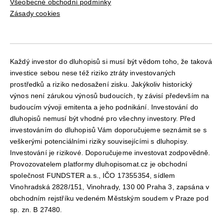
Všeobecné obchodní podmínky
Zásady cookies
Každý investor do dluhopisů si musí být vědom toho, že taková
investice sebou nese též riziko ztráty investovaných
prostředků a riziko nedosažení zisku. Jakýkoliv historický
výnos není zárukou výnosů budoucích, ty závisí především na
budoucím vývoji emitenta a jeho podnikání. Investování do
dluhopisů nemusí být vhodné pro všechny investory. Před
investováním do dluhopisů Vám doporučujeme seznámit se s
veškerými potenciálními riziky souvisejícími s dluhopisy.
Investování je rizikové. Doporučujeme investovat zodpovědně.
Provozovatelem platformy dluhopisomat.cz je obchodní
společnost FUNDSTER a.s., IČO 17355354, sídlem
Vinohradská 2828/151, Vinohrady, 130 00 Praha 3, zapsána v
obchodním rejstříku vedeném Městským soudem v Praze pod
sp. zn. B 27480.