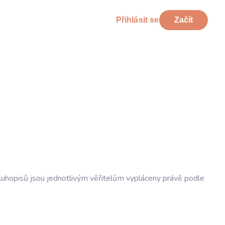
Přihlásit se
Začít
luhopisů jsou jednotlivým věřitelům vypláceny právě podle