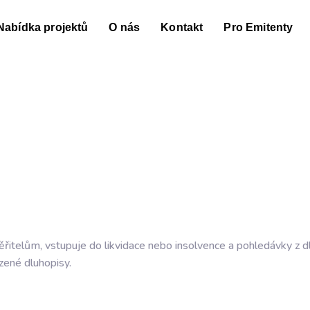
Nabídka projektů
O nás
Kontakt
Pro Emitenty
itelům, vstupuje do likvidace nebo insolvence a pohledávky z d
ízené
dluhopisy
.