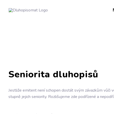
Seniorita dluhopisů
Jestliže
emitent
není schopen dostát svým závazkům vůči věř
stupně jejich seniority. Rozlišujeme zde podřízené a nepodř