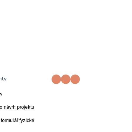
nty
ty
o návrh projektu
 formulář fyzické