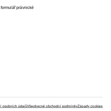
 formulář právnické
í osobních údajů
Všeobecné obchodní podmínky
Zásady cookies